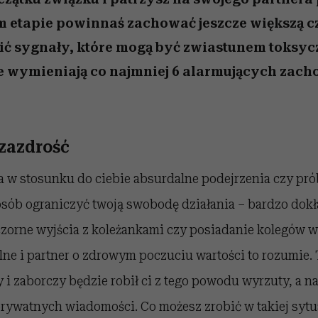
m etapie powinnaś zachować jeszcze większą cz
 sygnały, które mogą być zwiastunem toksyczn
 wymieniają co najmniej 6 alarmujących zach
zazdrość
ca w stosunku do ciebie absurdalne podejrzenia czy pró
osób ograniczyć twoją swobodę działania – bardzo dok
zorne wyjścia z koleżankami czy posiadanie kolegów w 
ne i partner o zdrowym poczuciu wartości to rozumie.
i zaborczy będzie robił ci z tego powodu wyrzuty, a n
rywatnych wiadomości. Co możesz zrobić w takiej sytu