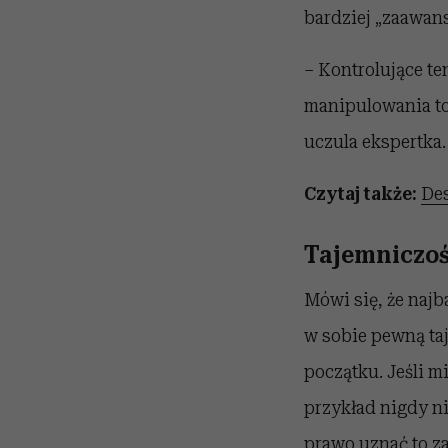
bardziej „zaawan
– Kontrolujące t
manipulowania to
uczula ekspertka.
Czytaj także:
Des
Tajemniczoś
Mówi się, że najb
w sobie pewną ta
początku. Jeśli m
przykład nigdy ni
prawo uznać to za 