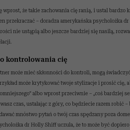
wprost, że takie zachowania cię ranią, i ustal bardzo 
ien przekraczać – doradza amerykańska psycholożka dr 
rości nie ustąpią albo jeszcze bardziej się nasilą, rozw
lacji.
o kontrolowania cię
rtner może mieć skłonności do kontroli, mogą świadczy
zykład może krytykować twoje stylizacje i prosić cię, 
romniejszego” albo wprost przeciwnie – „coś bardziej se
wasz czas, ustalając z góry, co będziecie razem robić – 
adawać mnóstwo pytań o twój czas spędzany poza domem
Psycholożka dr Holly Shiff uczula, że to może być dopier