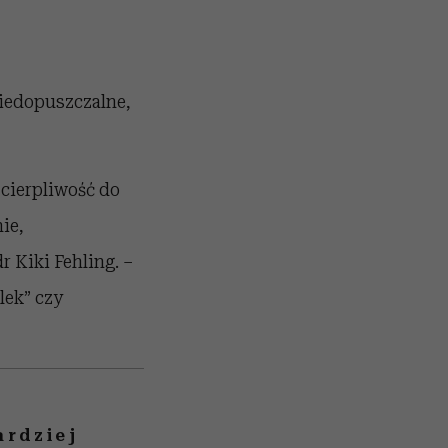
niedopuszczalne,
 cierpliwość do
ie,
 Kiki Fehling. –
lek” czy
ardziej