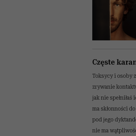
Częste karan
Toksycy i osoby z
zrywanie kontaktu
jak nie spełniłaś
ma skłonności do 
pod jego dyktando
nie ma wątpliwości