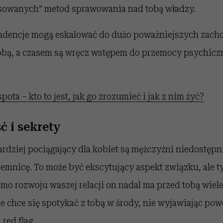
sowanych” metod sprawowania nad tobą władzy.
endencje mogą eskalować do dużo poważniejszych zach
bą, a czasem są wręcz wstępem do przemocy psychiczne
pota – kto to jest, jak go zrozumieć i jak z nim żyć?
ć i sekrety
ardziej pociągający dla kobiet są mężczyźni niedostępn
jemnicę. To może być ekscytujący aspekt związku, ale 
imo rozwoju waszej relacji on nadal ma przed tobą wiel
e chce się spotykać z tobą w środy, nie wyjawiając p
red flag.