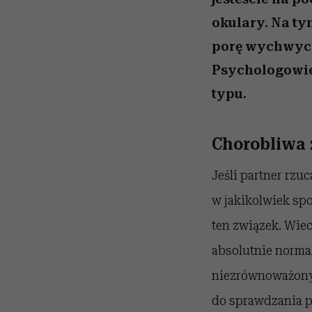
okulary. Na ty
porę wychwycić
Psychologowie
typu.
Chorobliwa 
Jeśli partner rzu
w jakikolwiek sp
ten związek. Wiec
absolutnie normal
niezrównoważony 
do sprawdzania p