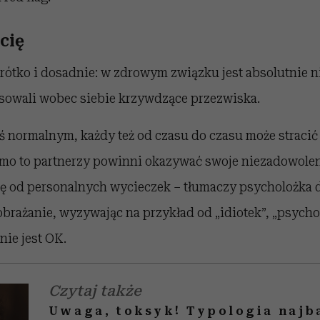
cię
rótko i dosadnie: w zdrowym związku jest absolutnie 
osowali wobec siebie krzywdzące przezwiska.
ś normalnym, każdy też od czasu do czasu może stracić
imo to partnerzy powinni okazywać swoje niezadowolen
ę od personalnych wycieczek – tłumaczy psycholożka dr
obrażanie, wyzywając na przykład od „idiotek”, „psycho
nie jest OK.
Czytaj także
Uwaga, toksyk! Typologia najb