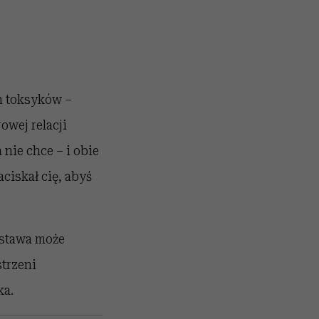
h toksyków –
owej relacji
nie chce – i obie
ciskał cię, abyś
ostawa może
trzeni
ka.