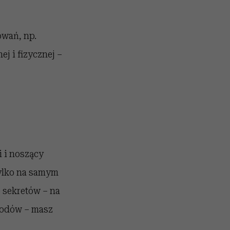
owań, np.
j i fizycznej –
i i noszący
tylko na samym
e sekretów – na
owodów – masz