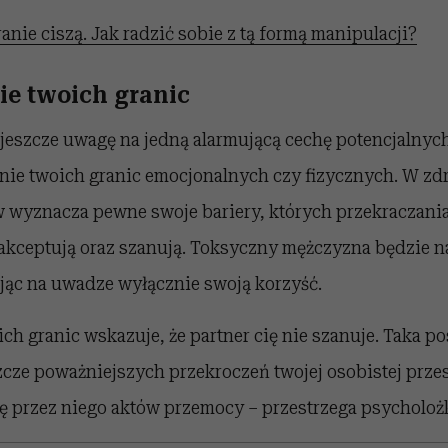
anie ciszą. Jak radzić sobie z tą formą manipulacji?
ie twoich granic
 jeszcze uwagę na jedną alarmującą cechę potencjalnyc
anie twoich granic emocjonalnych czy fizycznych. W zdr
 wyznacza pewne swoje bariery, których przekraczania 
 akceptują oraz szanują. Toksyczny mężczyzna będzie na
jąc na uwadze wyłącznie swoją korzyść.
ch granic wskazuje, że partner cię nie szanuje. Taka p
cze poważniejszych przekroczeń twojej osobistej przes
ę przez niego aktów przemocy – przestrzega psycholoż