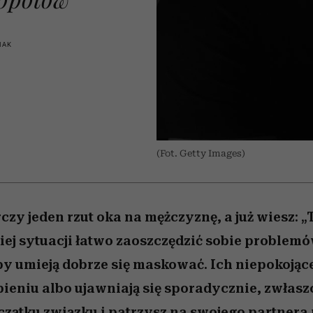
edź
 5,
j
Wiemy, gdzie go kupić
Miller s. 5, odc. 6]
przekraczają swoje g
sezon jesień–zima 2
w seksie?
IAK
(Fot. Getty Images)
zy jeden rzut oka na mężczyznę, a już wiesz: 
akiej sytuacji łatwo zaoszczędzić sobie problem
y umieją dobrze się maskować. Ich niepokojąc
pieniu albo ujawniają się sporadycznie, zwłasz
oczątku związku i patrzysz na swojego partnera