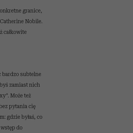
konkretne granice,
Catherine Nobile.
aż całkowite
ć bardzo subtelne
abyś zamiast nich
xy”. Może też
bez pytania cię
: gdzie byłaś, co
o wstęp do