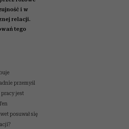
ujność i w
ej relacji.
owań tego
buje
ładnie przemyśl
pracy jest
 Ten
awet posuwał się
acji?