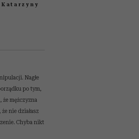
 Katarzyny
ipulacji. Nagłe
 porządku po tym,
e, że mężczyzna
 że nie działasz
czenie. Chyba nikt