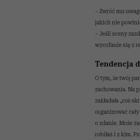
– Zwróć mu uwagę 
jakich nie powin
– Jeśli sceny zazd
wycofanie się z re
Tendencja d
O tym, że twój pa
zachowania. Na pr
zakładała „coś sk
organizować cały 
o zdanie. Może z
robiłaś i z kim. 