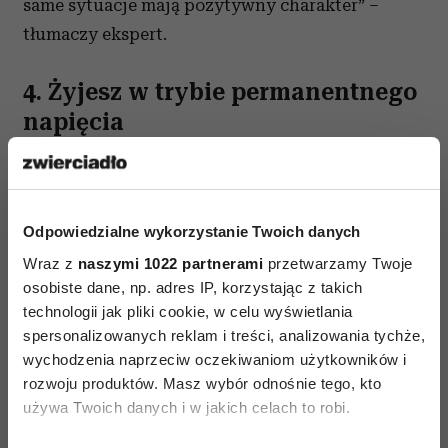
same sytuacje mają pozytywny charakter” –
tłumaczy ekspert.
4. Żyjesz w trybie permanentnego
napięcia
Autosabotaż bardzo często nasila się wtedy, gdy
żyjemy w permanentnym stresie. Przemęczony
układ nerwowy nie myśli kategoriami spełnienia
Odpowiedzialne wykorzystanie Twoich danych
czy sensu. Jego jedynym celem jest przetrwanie
Wraz z
naszymi 1022 partnerami
przetwarzamy Twoje
i szybka ulga. „W sytuacjach, które postrzegamy
osobiste dane, np. adres IP, korzystając z takich
jako groźne, nawet jeśli zagrożeniem jest
technologii jak pliki cookie, w celu wyświetlania
spersonalizowanych reklam i treści, analizowania tychże,
potencjalny sukces czy ewaluacja, ludzie często
wychodzenia naprzeciw oczekiwaniom użytkowników i
wybierają zachowania, które wydają się
rozwoju produktów. Masz wybór odnośnie tego, kto
bezpieczne, nawet jeśli w dłuższej
używa Twoich danych i w jakich celach to robi.
perspektywie utrudniają osiąganie celów
” –