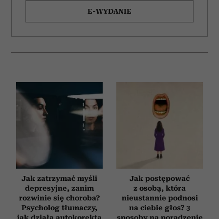
E-WYDANIE
Jak zatrzymać myśli
Jak postępować
depresyjne, zanim
z osobą, która
rozwinie się choroba?
nieustannie podnosi
Psycholog tłumaczy,
na ciebie głos? 3
jak działa autokorekta
sposoby na poradzenie