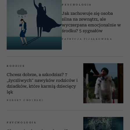
PSYCHOLOGIA
Jak zachowuje się osoba
silna na zewnątrz, ale
wyczerpana emocjonalnie w
środku? 5 sygnałów
PATRYCJA FIJAŁKOWSKA
RODZICE
Chcesz dobrze, a szkodzisz? 7
„życzliwych” nawyków rodziców i
dziadków, które karmią dziecięcy
lęk
ROBERT CHOIŃSKI
PSYCHOLOGIA