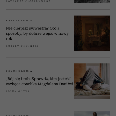
PATRYCJA FIJAŁKOWSKA
PSYCHOLOGIA
Nie cierpisz sylwestra? Oto 3
sposoby, by dobrze wejść w nowy
rok
ROBERT CHOIŃSKI
PSYCHOLOGIA
„Bój się i rób! Sprawdź, kim jesteś!” –
zachęca coachka Magdalena Daniłoś
ALINA GUTEK