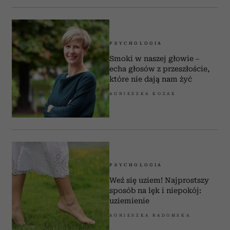
PSYCHOLOGIA
Smoki w naszej głowie –
echa głosów z przeszłoście,
które nie dają nam żyć
AGNIESZKA KOZAK
PSYCHOLOGIA
Weź się uziem! Najprostszy
sposób na lęk i niepokój:
uziemienie
AGNIESZKA RADOMSKA