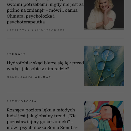
swoimi potrzebami, nigdy nie jest za
późno na zmianę!” – mówi Joanna
Chmura, psycholożka i
psychoterapeutka
KATARZYNA KAZIMIEROWSKA
ZDROWIE
Hydrofobia: skąd bierze się lęk przed
wodą i jak sobie z nim radzić?
MAŁGORZATA WELMAN
PSYCHOLOGIA
Rosnący poziom lęku u młodych
ludzi jest jak globalny trend. „Nie
pozostawiajmy go bez opieki” –
mówi psycholożka Sonia Ziemba-