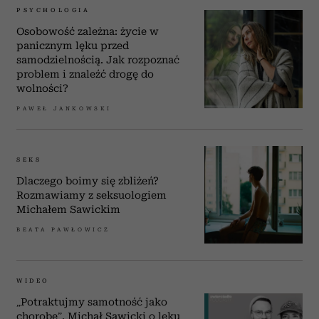
PSYCHOLOGIA
Osobowość zależna: życie w
panicznym lęku przed
samodzielnością. Jak rozpoznać
problem i znaleźć drogę do
wolności?
PAWEŁ JANKOWSKI
SEKS
Dlaczego boimy się zbliżeń?
Rozmawiamy z seksuologiem
Michałem Sawickim
BEATA PAWŁOWICZ
WIDEO
„Potraktujmy samotność jako
chorobę”. Michał Sawicki o lęku