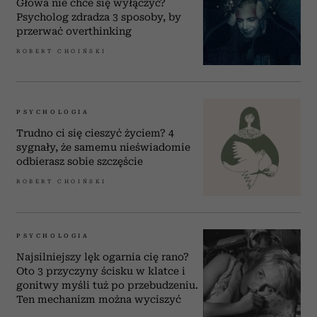
Głowa nie chce się wyłączyć?
Psycholog zdradza 3 sposoby, by
przerwać overthinking
ROBERT CHOIŃSKI
PSYCHOLOGIA
Trudno ci się cieszyć życiem? 4
sygnały, że samemu nieświadomie
odbierasz sobie szczęście
ROBERT CHOIŃSKI
PSYCHOLOGIA
Najsilniejszy lęk ogarnia cię rano?
Oto 3 przyczyny ścisku w klatce i
gonitwy myśli tuż po przebudzeniu.
Ten mechanizm można wyciszyć