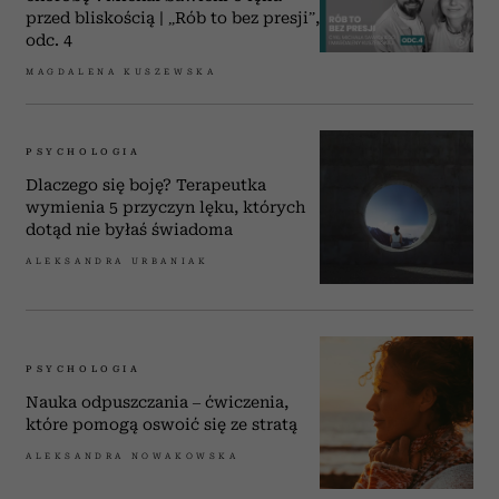
przed bliskością | „Rób to bez presji”,
odc. 4
MAGDALENA KUSZEWSKA
PSYCHOLOGIA
Dlaczego się boję? Terapeutka
wymienia 5 przyczyn lęku, których
dotąd nie byłaś świadoma
ALEKSANDRA URBANIAK
PSYCHOLOGIA
Nauka odpuszczania – ćwiczenia,
które pomogą oswoić się ze stratą
ALEKSANDRA NOWAKOWSKA