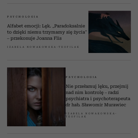
PSYCHOLOGIA
Alfabet emocji: Lęk. „Paradoksalnie
to dzięki niemu trzymamy się życia”
– przekonuje Joanna Flis
IZABELA NOWAKOWSKA-TEOFILAK
PSYCHOLOGIA
Nie przełamuj lęku, przejmij
nad nim kontrolę – radzi
psychiatra i psychoterapeuta
dr hab. Sławomir Murawiec
IZABELA NOWAKOWSKA-
TEOFILAK