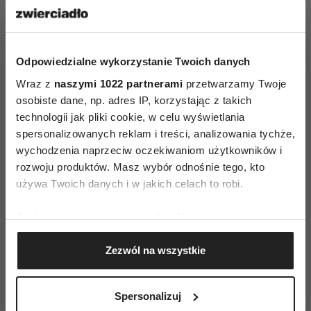
Gwyneth Paltrow przerywa
milczenie o swoim zdrowiu
psychicznym: „Do łóżka
kładę się wyczerpana, a moje
serce zaczyna walić jak
Odpowiedzialne wykorzystanie Twoich danych
młotem”
Wraz z
naszymi 1022 partnerami
przetwarzamy Twoje
MARTA WASZKIEWICZ
osobiste dane, np. adres IP, korzystając z takich
technologii jak pliki cookie, w celu wyświetlania
spersonalizowanych reklam i treści, analizowania tychże,
wychodzenia naprzeciw oczekiwaniom użytkowników i
PSYCHOLOGIA
rozwoju produktów. Masz wybór odnośnie tego, kto
„Myślałam, że umieram”. Psychiatra
wyjaśnia, kiedy lęk naprawdę staje
używa Twoich danych i w jakich celach to robi.
się groźny
Jeśli wyrazisz na to zgodę, chcielibyśmy również:
ALEKSANDRA NOWAKOWSKA
Gromadzić dane dotyczące Twojej lokalizacji
Zezwól na wszystkie
geograficznej z dokładnością nawet do kilku metrów
Identyfikować Twoje urządzenie, aktywnie
RELACJE
analizując charakteryzującego je zbiory danych
Uważaj na ten nawyk – inni
Spersonalizuj
(fingerprinting, czyli wirtualny odcisk palca)
odbierają go jako brak pewności