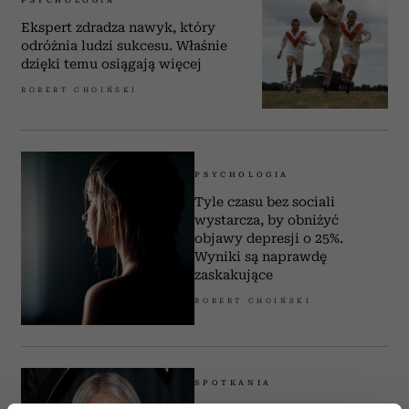
PSYCHOLOGIA
Ekspert zdradza nawyk, który
odróżnia ludzi sukcesu. Właśnie
dzięki temu osiągają więcej
ROBERT CHOIŃSKI
PSYCHOLOGIA
Tyle czasu bez sociali
wystarcza, by obniżyć
objawy depresji o 25%.
Wyniki są naprawdę
zaskakujące
ROBERT CHOIŃSKI
SPOTKANIA