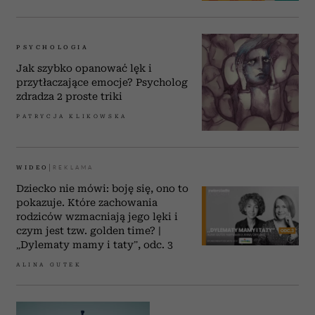
PSYCHOLOGIA
Jak szybko opanować lęk i
przytłaczające emocje? Psycholog
zdradza 2 proste triki
PATRYCJA KLIKOWSKA
WIDEO
Dziecko nie mówi: boję się, ono to
pokazuje. Które zachowania
rodziców wzmacniają jego lęki i
czym jest tzw. golden time? |
„Dylematy mamy i taty”, odc. 3
ALINA GUTEK