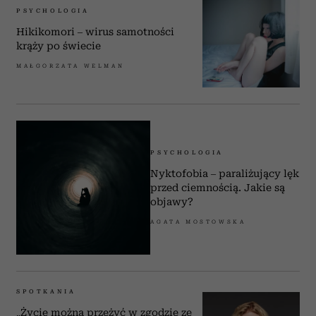
PSYCHOLOGIA
Hikikomori – wirus samotności
krąży po świecie
MAŁGORZATA WELMAN
PSYCHOLOGIA
Nyktofobia – paraliżujący lęk
przed ciemnością. Jakie są
objawy?
AGATA MOSTOWSKA
SPOTKANIA
„Życie można przeżyć w zgodzie ze