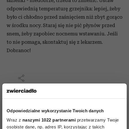
łazienki - niedobrze, trzeba to zmienić. Ustaw
odpowiednią temperaturę grzejnika: lepiej, żeby
było ci chłodno przed zaśnięciem niż zbyt gorąco
w środku nocy. Staraj się nie pić płynów przed
snem, żeby zapobiec nocnemu wstawaniu. Jeśli
to nie pomaga, skontaktuj się z lekarzem.
Dobranoc!
AUTOPROMOCJA
Odpowiedzialne wykorzystanie Twoich danych
Wraz z
naszymi 1022 partnerami
przetwarzamy Twoje
osobiste dane, np. adres IP, korzystając z takich