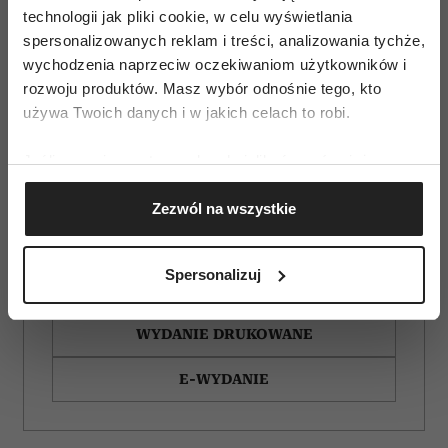
technologii jak pliki cookie, w celu wyświetlania
spersonalizowanych reklam i treści, analizowania tychże,
wychodzenia naprzeciw oczekiwaniom użytkowników i
rozwoju produktów. Masz wybór odnośnie tego, kto
używa Twoich danych i w jakich celach to robi.
Jeśli wyrazisz na to zgodę, chcielibyśmy również:
Gromadzić dane dotyczące Twojej lokalizacji
Zezwól na wszystkie
geograficznej z dokładnością nawet do kilku metrów
Identyfikować Twoje urządzenie, aktywnie
analizując charakteryzującego je zbiory danych
Spersonalizuj
(fingerprinting, czyli wirtualny odcisk palca)
ZAMÓW
Dowiedz się więcej odnośnie tego, jak Twoje osobiste
WYDANIE DRUKOWANE
dane są przetwarzane oraz ustaw własne preferencje w
sekcji szczegółów
. W Deklaracji plików cookie możesz
E-WYDANIE
zmienić lub wycofać swoją zgodę w dowolnej chwili.
Wykorzystujemy pliki cookie do spersonalizowania treści