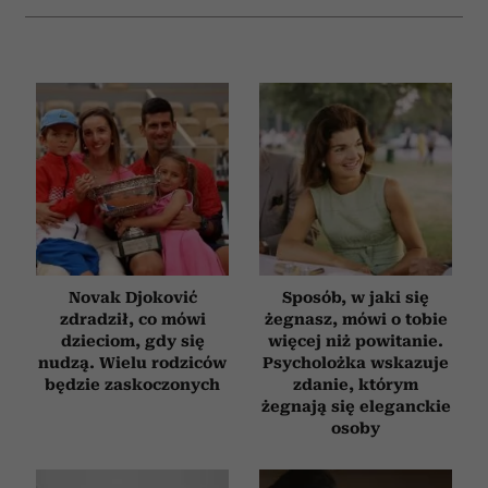
i reklam, aby oferować funkcje społecznościowe i
analizować ruch w naszej witrynie. Informacje o tym, jak
korzystasz z naszej witryny, udostępniamy partnerom
społecznościowym, reklamowym i analitycznym.
Partnerzy mogą połączyć te informacje z innymi danymi
otrzymanymi od Ciebie lub uzyskanymi podczas
korzystania z ich usług.
Novak Djoković
Sposób, w jaki się
zdradził, co mówi
żegnasz, mówi o tobie
dzieciom, gdy się
więcej niż powitanie.
nudzą. Wielu rodziców
Psycholożka wskazuje
będzie zaskoczonych
zdanie, którym
żegnają się eleganckie
osoby