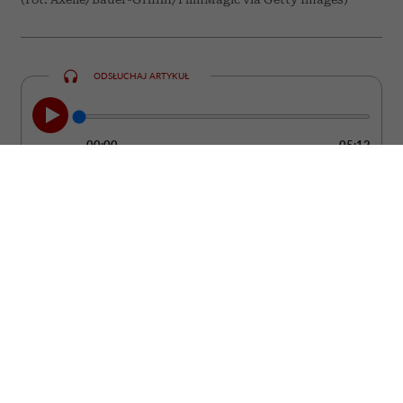
ODSŁUCHAJ ARTYKUŁ
00:00
05:12
Clint Eastwood nie udaje, że starość jest
łatwa. Jednocześnie od lat przekonuje, że
wiek nie musi oznaczać rezygnacji z
ciekawości świata, pracy czy marzeń.
Choć w mediach społecznościowych
regularnie pojawiają się przypisywane