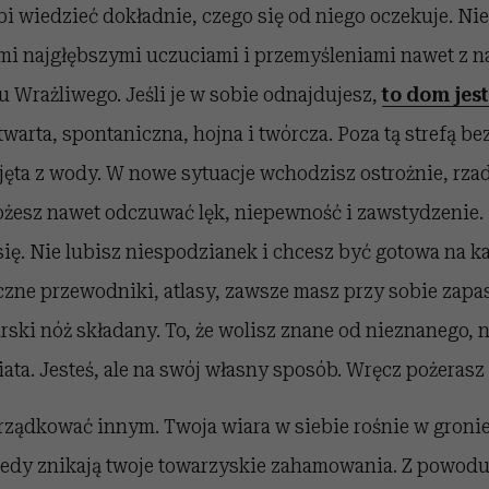
i wiedzieć dokładnie, czego się od niego oczekuje. Nie
mi najgłębszymi uczuciami i przemyśleniami nawet z na
 Wrażliwego. Jeśli je w sobie odnajdujesz,
to dom jes
otwarta, spontaniczna, hojna i twórcza. Poza tą strefą b
yjęta z wody. W nowe sytuacje wchodzisz ostrożnie, rza
żesz nawet odczuwać lęk, niepewność i zawstydzenie.
ię. Nie lubisz niespodzianek i chcesz być gotowa na k
czne przewodniki, atlasy, zawsze masz przy sobie zapa
arski nóż składany. To, że wolisz znane od nieznanego, n
iata. Jesteś, ale na swój własny sposób. Wręcz pożerasz 
rządkować innym. Twoja wiara w siebie rośnie w groni
tedy znikają twoje towarzyskie zahamowania. Z powodu