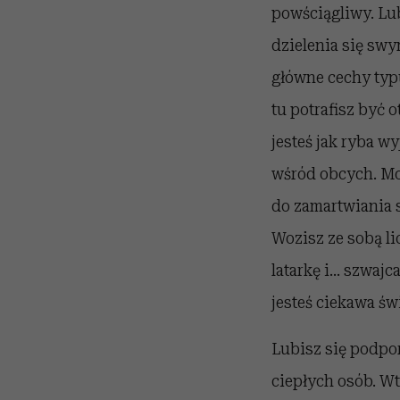
powściągliwy. Lub
dzielenia się swy
główne cechy typu
tu potrafisz być 
jesteś jak ryba w
wśród obcych. Mo
do zamartwiania s
Wozisz ze sobą li
latarkę i… szwajc
jesteś ciekawa św
Lubisz się podpo
ciepłych osób. W