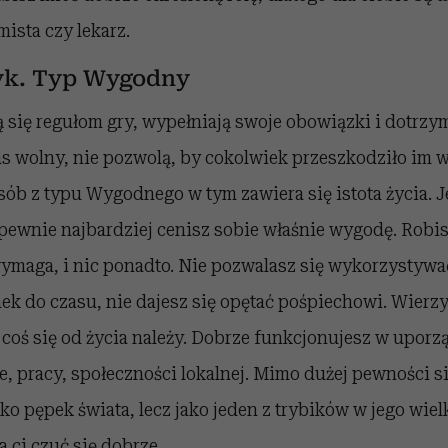
ista czy lekarz.
zyk. Typ Wygodny
się regułom gry, wypełniają swoje obowiązki i dotrzy
as wolny, nie pozwolą, by cokolwiek przeszkodziło im 
sób z typu Wygodnego w tym zawiera się istota życia. J
 pewnie najbardziej cenisz sobie właśnie wygodę. Robis
 wymaga, i nic ponadto. Nie pozwalasz się wykorzystywa
 do czasu, nie dajesz się opętać pośpiechowi. Wierzys
też coś się od życia należy. Dobrze funkcjonujesz w upo
e, pracy, społeczności lokalnej. Mimo dużej pewności si
ako pępek świata, lecz jako jeden z trybików w jego wiel
a ci czuć się dobrze.