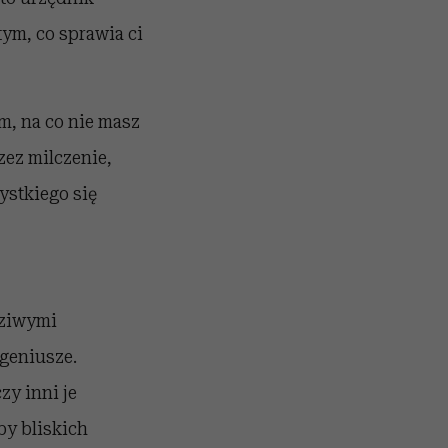
ym, co sprawia ci
m, na co nie masz
zez milczenie,
ystkiego się
dziwymi
 geniusze.
zy inni je
by bliskich