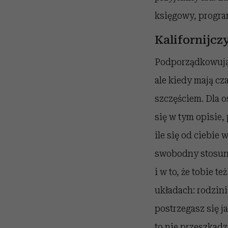
księgowy, program
Kalifornijc
Podporządkowują 
ale kiedy mają cz
szczęściem. Dla o
się w tym opisie,
ile się od ciebie
swobodny stosunek
i w to, że tobie 
układach: rodzini
postrzegasz się j
to nie przeszkadz