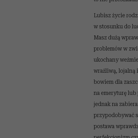
Lubisz życie rodz
w stosunku do lud
Masz dużą wprawę
problemów w zwią
ukochany weźmie n
wrażliwą, lojalną 
bowiem dla zaszcz
na emeryturę lub
jednak na zabier
przypodobywać sz
postawa wprawdzie
perfekcjonizm czy