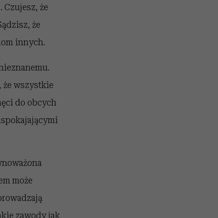
 Czujesz, że
ądzisz, że
iom innych.
a nieznanemu.
, że wszystkie
hęci do obcych
 uspokajającymi
ównoważona
asem może
wprowadzają
takie zawody jak