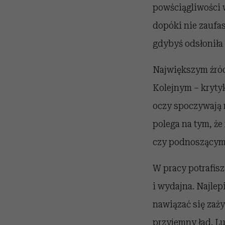
powściągliwości w
dopóki nie zaufas
gdybyś odsłoniła
Największym źródł
Kolejnym – krytyk
oczy spoczywają n
polega na tym, że
czy podnoszącymi
W pracy potrafis
i wydajna. Najlep
nawiązać się zaży
przyjemny ład. Lu