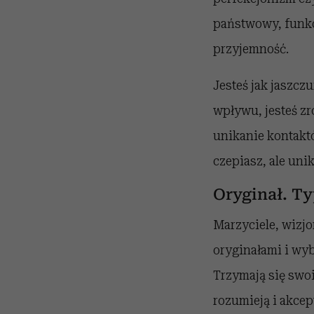
państwowy, funkc
przyjemność.
Jesteś jak jaszcz
wpływu, jesteś zr
unikanie kontaktó
czepiasz, ale unik
Oryginał. T
Marzyciele, wizjo
oryginałami i wyb
Trzymają się swoi
rozumieją i akcep