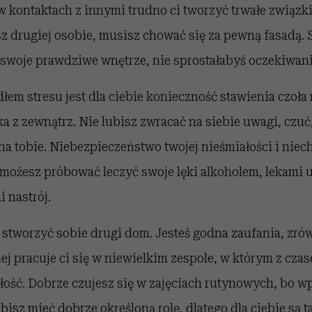
 kontaktach z innymi trudno ci tworzyć trwałe związki.
z drugiej osobie, musisz chować się za pewną fasadą. S
 swoje prawdziwe wnętrze, nie sprostałabyś oczekiwan
em stresu jest dla ciebie konieczność stawienia czoł
a z zewnątrz. Nie lubisz zwracać na siebie uwagi, czuć
a tobie. Niebezpieczeństwo twojej nieśmiałości i niec
 możesz próbować leczyć swoje lęki alkoholem, lekami
 nastrój.
z stworzyć sobie drugi dom. Jesteś godna zaufania, zr
iej pracuje ci się w niewielkim zespole, w którym z cz
łość. Dobrze czujesz się w zajęciach rutynowych, bo 
bisz mieć dobrze określoną rolę, dlatego dla ciebie są 