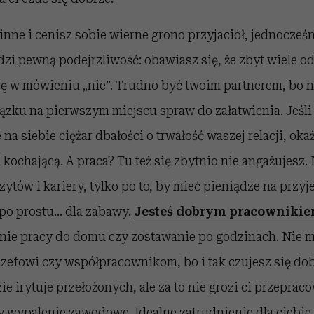
inne i cenisz sobie wierne grono przyjaciół, jednocześ
zi pewną podejrzliwość: obawiasz się, że zbyt wiele od
 w mówieniu „nie”. Trudno być twoim partnerem, bo n
zku na pierwszym miejscu spraw do załatwienia. Jeśli
a siebie ciężar dbałości o trwałość waszej relacji, oka
i kochającą. A praca? Tu też się zbytnio nie angażujesz.
ytów i kariery, tylko po to, by mieć pieniądze na przyj
 po prostu… dla zabawy.
Jesteś dobrym pracowniki
anie pracy do domu czy zostawanie po godzinach. Nie m
efowi czy współpracownikom, bo i tak czujesz się dob
 irytuje przełożonych, ale za to nie grozi ci przeprac
 wypalenie zawodowe. Idealne zatrudnienie dla ciebie