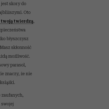
 jest skory do
jbliższymi. Oto
t twoją twierdzą
,
ezpieczeństwa
dko błyszczysz
 Masz skłonność
ażdą możliwość.
sowy parasol,
ie znaczy, że nie
książki.
e zaufanych,
 swojej