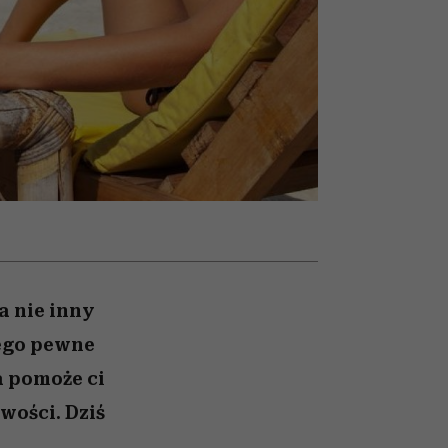
wciąż
nił
relację z pieniędzmi
ane
ć
zonu
a nie inny
zego pewne
a pomoże ci
wości. Dziś