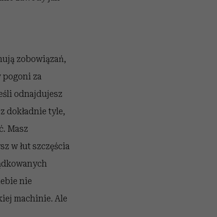
mują zobowiązań,
w pogoni za
eśli odnajdujesz
z dokładnie tyle,
ć. Masz
z w łut szczęścia
rządkowanych
ebie nie
kiej machinie. Ale