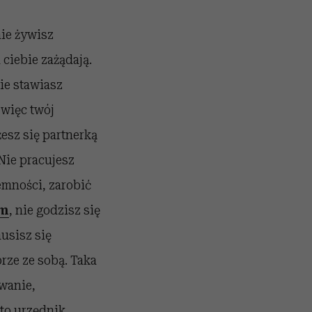
nie żywisz
 ciebie zażądają.
ie stawiasz
 więc twój
żesz się partnerką
 Nie pracujesz
emności, zarobić
em
, nie godzisz się
usisz się
rze ze sobą. Taka
owanie,
 to urzędnik