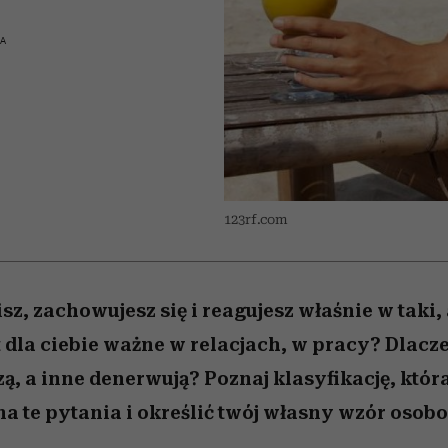
 5,
skutki dla związku i dla
Miller s. 5, odc. 6]
kwestie, o których 
Raport Lyst ujaw
partnerki
najbardziej pożąd
boimy się mówi
KA
ubrania i marki se
123rf.com
z, zachowujesz się i reagujesz właśnie w taki, 
t dla ciebie ważne w relacjach, w pracy? Dlac
zą, a inne denerwują? Poznaj klasyfikację, któr
a te pytania i określić twój własny wzór osobo