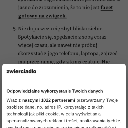
jasno do zrozumienia, że to nie jest
facet
gotowy na związek.
Nie dopuszcza cię zbyt blisko siebie.
Spotykacie się, spędzacie z sobą coraz
więcej czasu, ale nawet nie próbuj
skorzystać z jego telefonu, laptopa, zajrzeć
mu przez ramię, gdy z kimś czatuje. Nie
będzie przy tobie rozmawiał przez telefon.
To, że usilnie próbuje zachować swoją
prywatność, nie świadczy, że coś przed tobą
Odpowiedzialne wykorzystanie Twoich danych
ukrywa, ale może oznaczać, że ci nie ufa, że
Wraz z
naszymi 1022 partnerami
przetwarzamy Twoje
nie chce byś stała się częścią jego życia.
osobiste dane, np. adres IP, korzystając z takich
technologii jak pliki cookie, w celu wyświetlania
Nie daje ci motylków w brzuchu. Może i
spersonalizowanych reklam i treści, analizowania tychże,
twój partner jest chodzącym ideałem, ale
wychodzenia naprzeciw oczekiwaniom użytkowników i