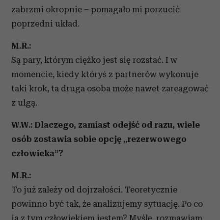
zabrzmi okropnie – pomagało mi porzucić
poprzedni układ.
M.R.:
Są pary, którym ciężko jest się rozstać. I w
momencie, kiedy któryś z partnerów wykonuje
taki krok, ta druga osoba może nawet zareagować
z ulgą.
W.W.: Dlaczego, zamiast odejść od razu, wiele
osób zostawia sobie opcję „rezerwowego
człowieka”?
M.R.:
To już zależy od dojrzałości. Teoretycznie
powinno być tak, że analizujemy sytuację. Po co
ja z tym człowiekiem jestem? Myślę, rozmawiam