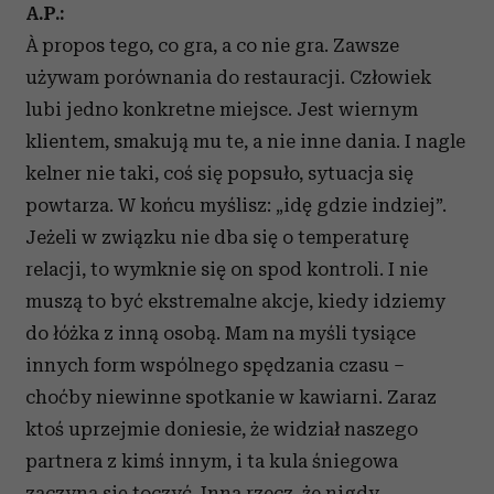
A.P.:
À propos tego, co gra, a co nie gra. Zawsze
używam porównania do restauracji. Człowiek
lubi jedno konkretne miejsce. Jest wiernym
klientem, smakują mu te, a nie inne dania. I nagle
kelner nie taki, coś się popsuło, sytuacja się
powtarza. W końcu myślisz: „idę gdzie indziej”.
Jeżeli w związku nie dba się o temperaturę
relacji, to wymknie się on spod kontroli. I nie
muszą to być ekstremalne akcje, kiedy idziemy
do łóżka z inną osobą. Mam na myśli tysiące
innych form wspólnego spędzania czasu –
choćby niewinne spotkanie w kawiarni. Zaraz
ktoś uprzejmie doniesie, że widział naszego
partnera z kimś innym, i ta kula śniegowa
zaczyna się toczyć. Inna rzecz, że nigdy