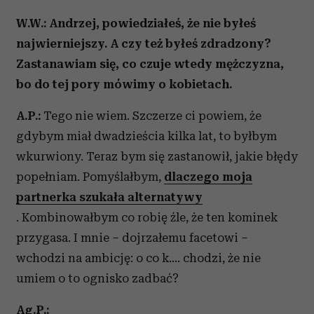
W.W.: Andrzej, powiedziałeś, że nie byłeś
najwierniejszy. A czy też byłeś zdradzony?
Zastanawiam się, co czuje wtedy mężczyzna,
bo do tej pory mówimy o kobietach.
A.P.:
Tego nie wiem. Szczerze ci powiem, że
gdybym miał dwadzieścia kilka lat, to byłbym
wkurwiony. Teraz bym się zastanowił, jakie błędy
popełniam. Pomyślałbym,
dlaczego moja
partnerka szukała alternatywy
. Kombinowałbym co robię źle, że ten kominek
przygasa. I mnie – dojrzałemu facetowi –
wchodzi na ambicję: o co k…. chodzi, że nie
umiem o to ognisko zadbać?
Ag.P.: