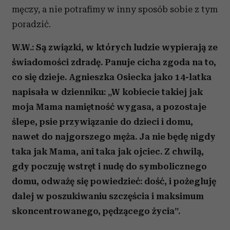
męczy, a nie potrafimy w inny sposób sobie z tym
Partnerzy mogą połączyć te informacje z innymi danymi
poradzić.
otrzymanymi od Ciebie lub uzyskanymi podczas
korzystania z ich usług.
W.W.: Są związki, w których ludzie wypierają ze
świadomości zdradę. Panuje cicha zgoda na to,
co się dzieje. Agnieszka Osiecka jako 14-latka
napisała w dzienniku: „W kobiecie takiej jak
moja Mama namiętność wygasa, a pozostaje
ślepe, psie przywiązanie do dzieci i domu,
nawet do najgorszego męża. Ja nie będę nigdy
taka jak Mama, ani taka jak ojciec. Z chwilą,
gdy poczuję wstręt i nudę do symbolicznego
domu, odważę się powiedzieć: dość, i pożegluję
dalej w poszukiwaniu szczęścia i maksimum
skoncentrowanego, pędzącego życia”.