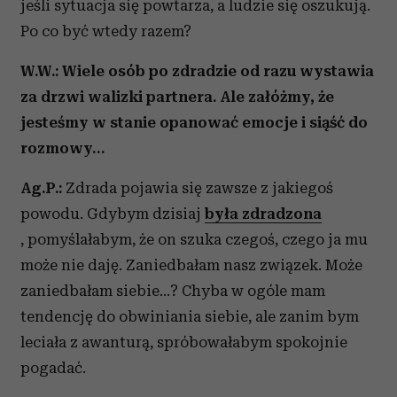
jeśli sytuacja się powtarza, a ludzie się oszukują.
Po co być wtedy razem?
W.W.: Wiele osób po zdradzie od razu wystawia
za drzwi walizki partnera. Ale załóżmy, że
jesteśmy w stanie opanować emocje i siąść do
rozmowy…
Ag.P.:
Zdrada pojawia się zawsze z jakiegoś
powodu. Gdybym dzisiaj
była zdradzona
, pomyślałabym, że on szuka czegoś, czego ja mu
może nie daję. Zaniedbałam nasz związek. Może
zaniedbałam siebie...? Chyba w ogóle mam
tendencję do obwiniania siebie, ale zanim bym
leciała z awanturą, spróbowałabym spokojnie
pogadać.