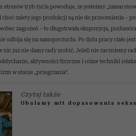
n stresów tryb życia powoduje, że jesteśmy „zamarynow
I choć zalety jego produkcji są nie do przecenienia – 
a wobec zagrożeń – to długotrwała ekspozycja, pozbawi
lnie odbija się na samopoczuciu. Po dniu pracy ciało jes
 nic już nie damy rady zrobić. Jeżeli nie zaczniemy rad
ddychanie, aktywności fizyczne i różne techniki relak
izm w stanie „przegrzania”.
Czytaj także
Obalamy mit dopasowania seks