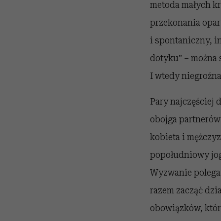
metoda małych kr
przekonania opar
i spontaniczny, in
dotyku” – można s
I wtedy niegroźna
Pary najczęściej 
obojga partnerów
kobieta i mężczyz
popołudniowy jog
Wyzwanie polega n
razem zacząć dzi
obowiązków, któr