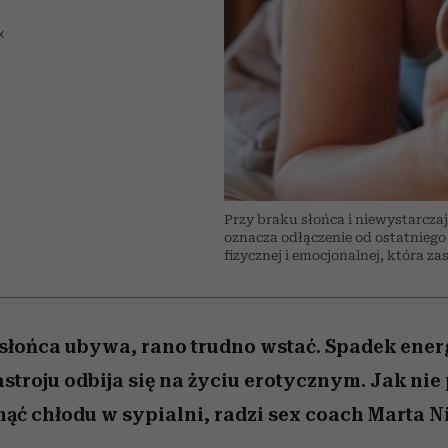
nice
edź
 5,
ć
sezon jesień–zima 2026/27
zaskakujący faworyt
Miller s. 5, odc. 6]
zupełny brak ogł
girls”
K
Przy braku słońca i niewystarczaj
oznacza odłączenie od ostatniego
fizycznej i emocjonalnej, która zas
 słońca ubywa, rano trudno wstać. Spadek energ
stroju odbija się na życiu erotycznym. Jak nie
ąć chłodu w sypialni, radzi sex coach Marta N