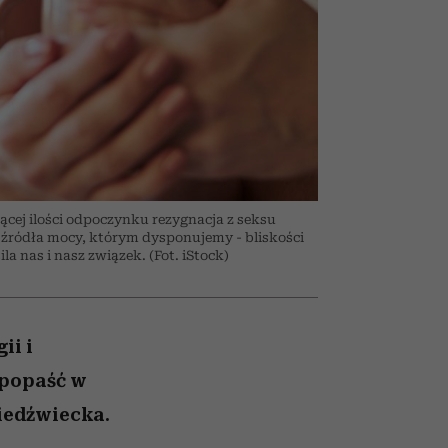
ady
to dla nich zarwiesz noc
Auschwitz
ącej ilości odpoczynku rezygnacja z seksu
 źródła mocy, którym dysponujemy - bliskości
ila nas i nasz związek. (Fot. iStock)
ii i
 popaść w
iedźwiecka.