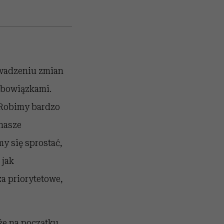
owadzeniu zmian
 obowiązkami.
. Robimy bardzo
 nasze
y się sprostać,
 jak
a priorytetowe,
 że na początku