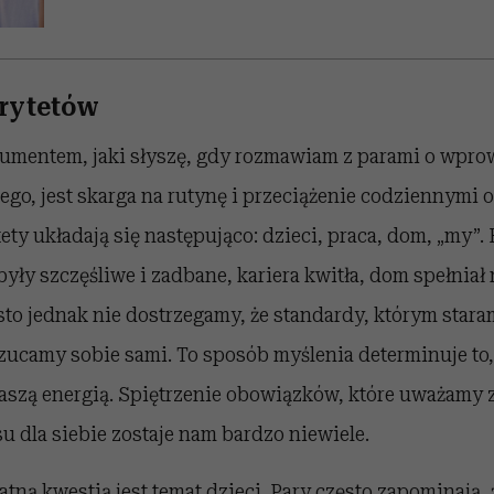
rytetów
umentem, jaki słyszę, gdy rozmawiam z parami o wpr
ego, jest skarga na rutynę i przeciążenie codziennymi
ety układają się następująco: dzieci, praca, dom, „my”
 były szczęśliwe i zadbane, kariera kwitła, dom spełniał
to jednak nie dostrzegamy, że standardy, którym staram
zucamy sobie sami. To sposób myślenia determinuje to,
szą energią. Spiętrzenie obowiązków, które uważamy z
u dla siebie zostaje nam bardzo niewiele.
atną kwestią jest temat dzieci. Pary często zapominają,