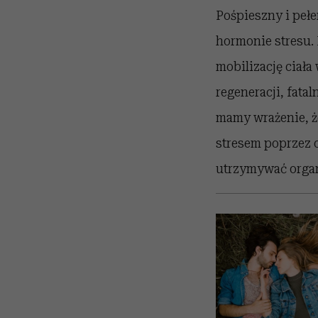
Pośpieszny i pełe
hormonie stresu. 
mobilizację ciał
regeneracji, fata
mamy wrażenie, że
stresem poprzez o
utrzymywać organ