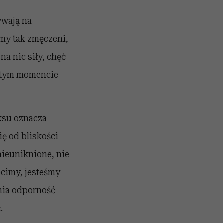
ywają na
eśmy tak zmęczeni,
na nic siły, chęć
w tym momencie
eksu oznacza
ę od bliskości
 nieuniknione, nie
ócimy, jesteśmy
cnia odporność
.