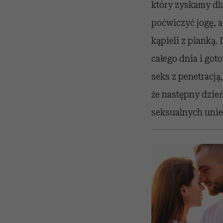
który zyskamy dla
poćwiczyć jogę, a
kąpieli z pianką.
całego dnia i got
seks z penetracją
że następny dzie
seksualnych unies