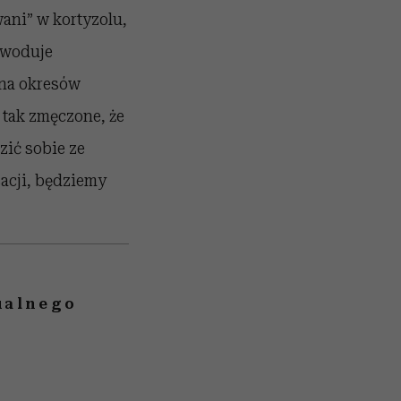
ani” w kortyzolu,
powoduje
ona okresów
t tak zmęczone, że
zić sobie ze
sacji, będziemy
ualnego