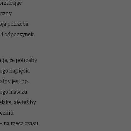
orzucając
yczny
woja potrzeba
s i odpoczynek.
uje, że potrzeby
ego napięcia
lny jest np.
cego masażu.
aks, ale też by
uceniu
 na rzecz czasu,