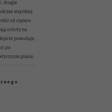
ć, drugie
podczas wspólnej
olni od ciężaru
mają ochoty na
dejście powoduje,
oc po
getycznym plusie.
rznego