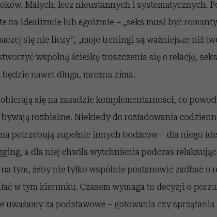
oków. Małych, lecz nieustannych i systematycznych. P
te na idealizmie lub egoizmie – „seks musi być romant
aczej się nie liczy”, „moje treningi są ważniejsze niż t
tworzyć wspólną ścieżkę troszczenia się o relację, sek
 będzie nawet długa, mroźna zima.
dobierają się na zasadzie komplementarności, co powod
 bywają rozbieżne. Niekiedy do rozładowania codzienn
na potrzebują zupełnie innych bodźców – dla niego idea
ging, a dla niej chwila wytchnienia podczas relaksują
a tym, żeby nie tylko wspólnie postanowić zadbać o rel
ałać w tym kierunku. Czasem wymaga to decyzji o porz
e uważamy za podstawowe – gotowania czy sprzątania –