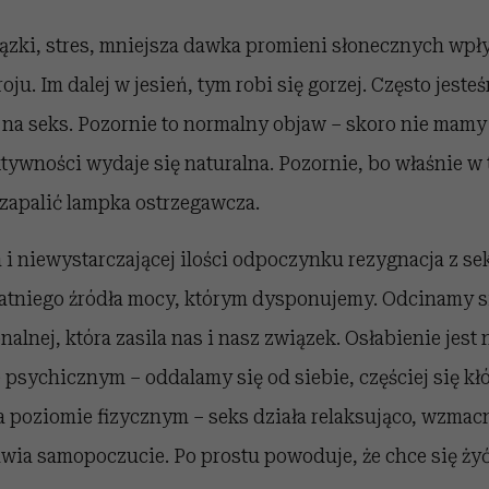
zki, stres, mniejsza dawka promieni słonecznych wpł
ju. Im dalej w jesień, tym robi się gorzej. Często jest
 na seks. Pozornie to normalny objaw – skoro nie mamy 
aktywności wydaje się naturalna. Pozornie, bo właśnie 
zapalić lampka ostrzegawcza.
 i niewystarczającej ilości odpoczynku rezygnacja z s
tatniego źródła mocy, którym dysponujemy. Odcinamy si
nalnej, która zasila nas i nasz związek. Osłabienie jest
 psychicznym – oddalamy się od siebie, częściej się kł
 na poziomie fizycznym – seks działa relaksująco, wzma
wia samopoczucie. Po prostu powoduje, że chce się żyć