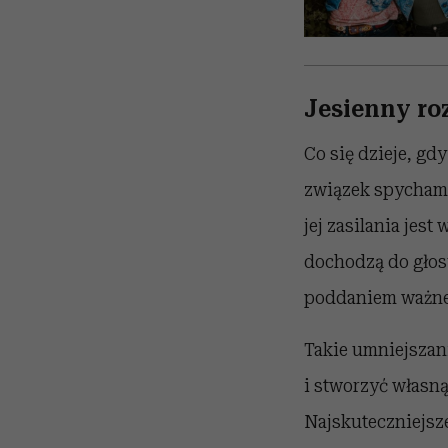
Jesienny ro
Co się dzieje, gd
związek spychamy
jej zasilania jest
dochodzą do głosu
poddaniem ważnej 
Takie umniejszan
i stworzyć własną
Najskuteczniejsze