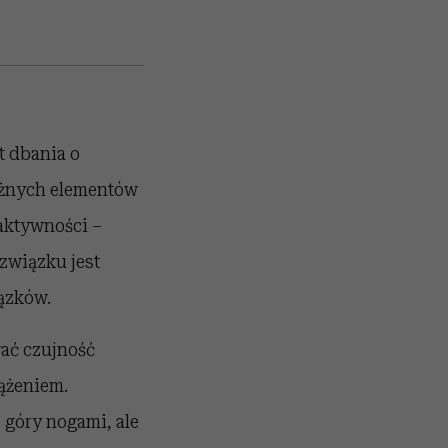
t dbania o
ważnych elementów
 aktywności –
związku jest
ązków.
wać czujność
ążeniem.
 góry nogami, ale