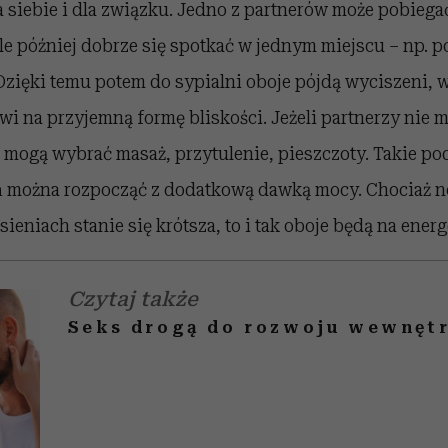
 siebie i dla związku. Jedno z partnerów może pobiega
le później dobrze się spotkać w jednym miejscu – np. 
 Dzięki temu potem do sypialni oboje pójdą wyciszeni, w
owi na przyjemną formę bliskości. Jeżeli partnerzy nie 
, mogą wybrać masaż, przytulenie, pieszczoty. Takie po
ń można rozpocząć z dodatkową dawką mocy. Chociaż n
ieniach stanie się krótsza, to i tak oboje będą na ener
Czytaj także
Seks drogą do rozwoju wewnęt