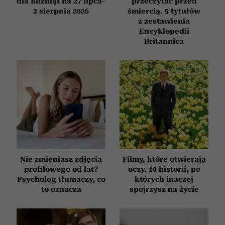
dla Bliźniąt na 27 lipca–
przeczytać przed
2 sierpnia 2026
śmiercią. 5 tytułów
z zestawienia
Encyklopedii
Britannica
Nie zmieniasz zdjęcia
Filmy, które otwierają
profilowego od lat?
oczy. 10 historii, po
Psycholog tłumaczy, co
których inaczej
to oznacza
spojrzysz na życie