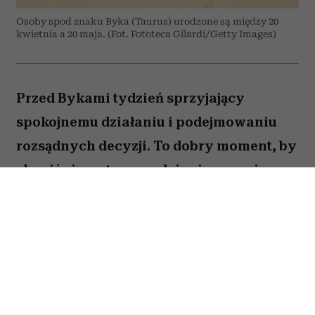
Osoby spod znaku Byka (Taurus) urodzone są między 20
kwietnia a 20 maja. (Fot. Fototeca Gilardi/Getty Images)
Przed Bykami tydzień sprzyjający
spokojnemu działaniu i podejmowaniu
rozsądnych decyzji. To dobry moment, by
skupić się na tym, co daje ci poczucie
stabilności i bezpieczeństwa. Choć wokół
może dziać się wiele, największe korzyści
przyniesie konsekwencja i cierpliwość.
Sprawdź, co gwiazdy przygotowały dla
Byka na okres od 27 lipca do 2 sierpnia
2026 roku.