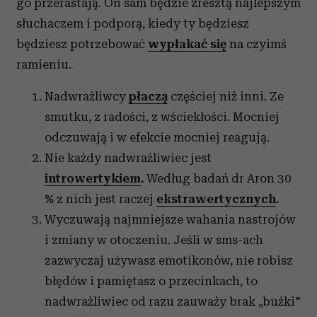
go przerastają. On sam będzie zresztą najlepszym
słuchaczem i podporą, kiedy ty będziesz
będziesz potrzebować
wypłakać się
na czyimś
ramieniu.
Nadwrażliwcy
płaczą
częściej niż inni. Ze
smutku, z radości, z wściekłości. Mocniej
odczuwają i w efekcie mocniej reagują.
Nie każdy nadwrażliwiec jest
introwertykiem
.
Według badań dr Aron 30
% z nich jest raczej
ekstrawertycznych
.
Wyczuwają najmniejsze wahania nastrojów
i zmiany w otoczeniu. Jeśli w sms-ach
zazwyczaj używasz emotikonów, nie robisz
błędów i pamiętasz o przecinkach, to
nadwrażliwiec od razu zauważy brak „buźki"