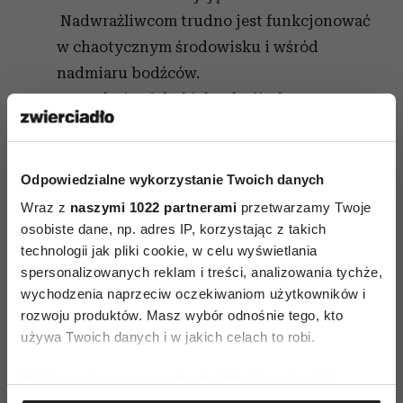
Nadwrażliwcom trudno jest funkcjonować
w chaotycznym środowisku i wśród
nadmiaru bodźców.
Potrzebują głębokich relacji.Dla
nadwrażliwca ważne są poważne rozmowy,
zastanawianie się nad relacją, życiem,
wspólne omawianie codzienności.
Rutyna
Odpowiedzialne wykorzystanie Twoich danych
w związku
jest nudna.
Wraz z
naszymi 1022 partnerami
przetwarzamy Twoje
osobiste dane, np. adres IP, korzystając z takich
na podst. Huffington Post
technologii jak pliki cookie, w celu wyświetlania
spersonalizowanych reklam i treści, analizowania tychże,
wychodzenia naprzeciw oczekiwaniom użytkowników i
rozwoju produktów. Masz wybór odnośnie tego, kto
używa Twoich danych i w jakich celach to robi.
Jeśli wyrazisz na to zgodę, chcielibyśmy również:
SZCZĘŚLIWY ZWIĄZEK
WRAŻLIWOŚĆ