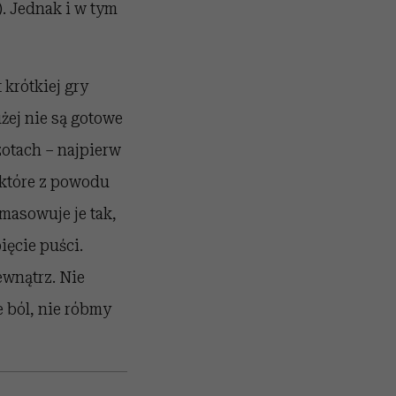
. Jednak i w tym
krótkiej gry
żej nie są gotowe
zotach – najpierw
 które z powodu
zmasowuje je tak,
ięcie puści.
wnątrz. Nie
e ból, nie róbmy