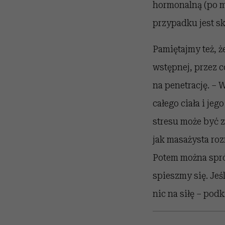
hormonalną (po m
przypadku jest sk
Pamiętajmy też, ż
wstępnej, przez c
na penetrację. – 
całego ciała i je
stresu może być z
jak masażysta roz
Potem można spró
spieszmy się. Jeś
nic na siłę – pod