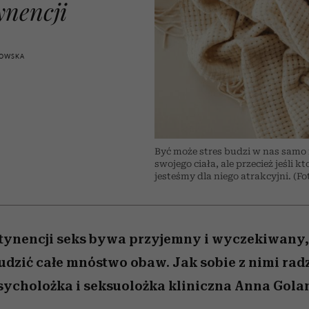
nice
edź
 5,
Wiemy, gdzie go kupić
zaskakujący faworyt
Miller s. 5, odc. 6]
sezon jesień–zima 2
ynencji
ROWSKA
Być może stres budzi w nas samo 
swojego ciała, ale przecież jeśli k
jesteśmy dla niego atrakcyjni. (Fot
stynencji seks bywa przyjemny i wyczekiwany,
udzić całe mnóstwo obaw. Jak sobie z nimi rad
ycholożka i seksuolożka kliniczna Anna Gola