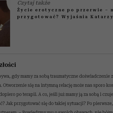
Czytaj także
Życie erotyczne po przerwie – n
przygotować? Wyjaśnia Katarzy
złości
 bywa, gdy mamy za sobą traumatyczne doświadczenie 
 Otworzenie się na intymną relację może nas sporo ko
dopiero po terapii. A co, jeśli już mamy ją za sobą i czu
ć? Jak przygotować się do takiej sytuacji? Po pierwsze,
rtnerem. – Powiedzmy mu o swoich obawach, nie bójmy