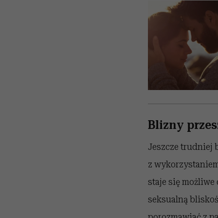
Blizny przes
Jeszcze trudniej
z wykorzystaniem.
staje się możliwe 
seksualną bliskoś
porozmawiać z pa