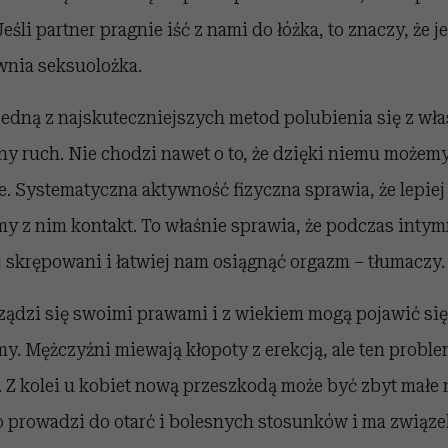
 Jeśli partner pragnie iść z nami do łóżka, to znaczy, że 
wnia seksuolożka.
jedną z najskuteczniejszych metod polubienia się z wła
ny ruch. Nie chodzi nawet o to, że dzięki niemu może
e. Systematyczna aktywność fizyczna sprawia, że lepie
my z nim kontakt. To właśnie sprawia, że podczas intym
 skrępowani i łatwiej nam osiągnąć orgazm – tłumaczy.
rządzi się swoimi prawami i z wiekiem mogą pojawić si
y. Mężczyźni miewają kłopoty z erekcją, ale ten probl
 Z kolei u kobiet nową przeszkodą może być zbyt małe 
o prowadzi do otarć i bolesnych stosunków i ma związ