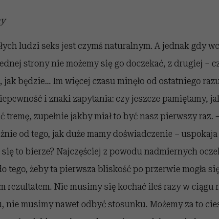
ny
łych ludzi seks jest czymś naturalnym. A jednak gdy 
 jednej strony nie możemy się go doczekać, z drugiej – c
 jak będzie… Im więcej czasu minęło od ostatniego razu
iepewność i znaki zapytania: czy jeszcze pamiętamy, jak
remę, zupełnie jakby miał to być nasz pierwszy raz. –
eżnie od tego, jak duże mamy doświadczenie – uspokaja
 się to bierze? Najczęściej z powodu nadmiernych ocze
o tego, żeby ta pierwsza bliskość po przerwie mogła si
 rezultatem. Nie musimy się kochać ileś razy w ciągu
, nie musimy nawet odbyć stosunku. Możemy za to cies