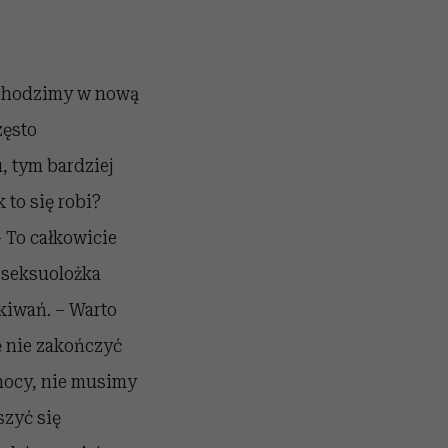
wchodzimy w nową
zęsto
, tym bardziej
 to się robi?
 To całkowicie
 seksuolożka
kiwań. – Warto
ę nie zakończyć
 nocy, nie musimy
zyć się