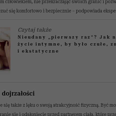
im człowiekiem, nie przekraczając swoich granic i pozw
 czuć się komfortowo i bezpiecznie – podpowiada ekspe
Czytaj także
Nieudany „pierwszy raz”? Jak 
życie intymne, by było czułe, 
i ekstatyczne
dojrzałości
e się także z lęku o swoją atrakcyjność fizyczną. Być m
anie się i odsłonięcie przed partnerem ciała, które pr