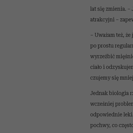
lat się zmienia. –
atrakcyjni – zape
– Uważam też, że 
po prostu regular
wyrzeźbić mięśni
ciało i odzyskuje
czujemy się mniej
Jednak biologia 
wcześniej problem
odpowiednie leki.
pochwy, co częst