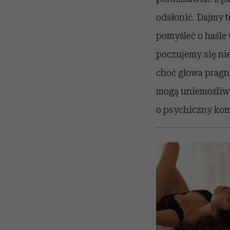
odsłonić. Dajmy 
pomyśleć o haśle 
poczujemy się ni
choć głowa pragni
mogą uniemożliwi
o psychiczny kom