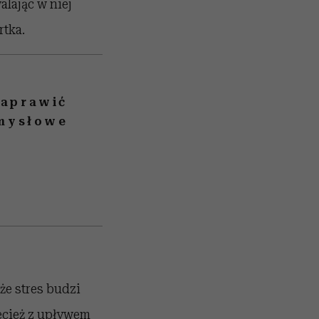
alając w niej
rtka.
naprawić
zmysłowe
oże stres budzi
zecież z upływem