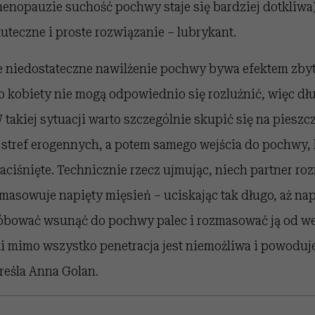
enopauzie suchość pochwy staje się bardziej dotkliwa)
uteczne i proste rozwiązanie – lubrykant.
e niedostateczne nawilżenie pochwy bywa efektem zbyt 
o kobiety nie mogą odpowiednio się rozluźnić, więc dłu
W takiej sytuacji warto szczególnie skupić się na pieszc
go stref erogennych, a potem samego wejścia do pochwy,
aciśnięte. Technicznie rzecz ujmując, niech partner ro
masowuje napięty mięsień – uciskając tak długo, aż nap
bować wsunąć do pochwy palec i rozmasować ją od we
li mimo wszystko penetracja jest niemożliwa i powoduj
kreśla Anna Golan.