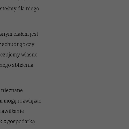
jesteśmy dla niego
snym ciałem jest
my schudnąć czy
j czujemy własne
nego zbliżenia
ę nieznane
em mogą rozwiązać
nawilżenie
ek z gospodarką