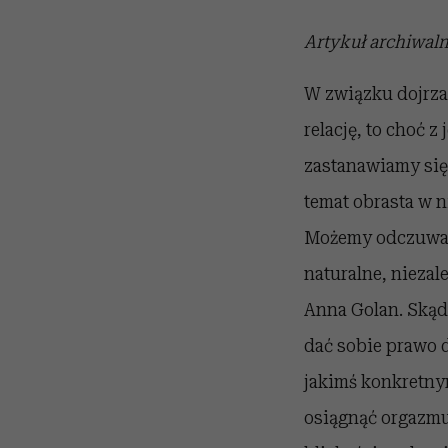
Artykuł archiwal
W związku dojrza
relację, to choć z
zastanawiamy się,
temat obrasta w n
Możemy odczuwać t
naturalne, niezal
Anna Golan. Skąd
dać sobie prawo d
jakimś konkretnym
osiągnąć orgazmu