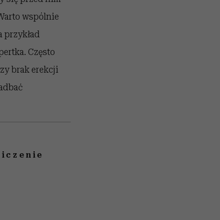
Warto wspólnie
a przykład
ertka. Często
zy brak erekcji
zadbać
wiczenie