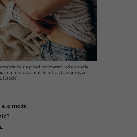
026/27
to dla nich zarwiesz noc
zupełny brak ogłady
Auschwitz
girls”
rozebranie się przed partnerem, odsłonięcie
toś pragnie iść z nami do łóżka, to znaczy, że
. iStock)
 ale może
zić?
n.