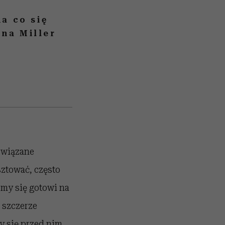
a co się
na Miller
związane
sztować, często
jemy się gotowi na
 szczerze
 się przed nim