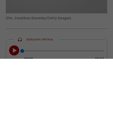
(Fot. Jonathan Knowles/Getty Images)
ODSŁUCHAJ ARTYKUŁ
00:00
11:17
Nie zawsze łatwo zauważyć moment, w
którym partner przestaje kochać. Zwykle
nie dzieje się to z dnia na dzień. Częściej
pojawiają się drobne zmiany w jego