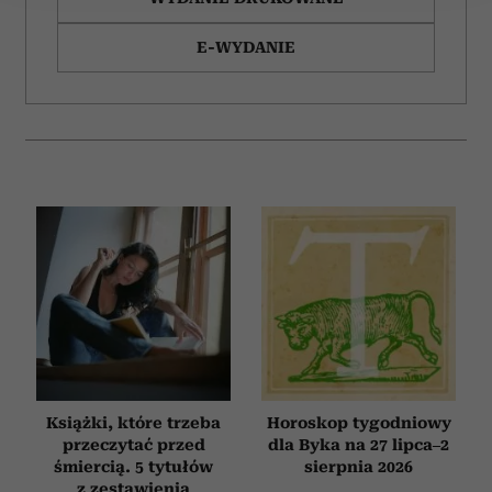
Wykorzystujemy pliki cookie do spersonalizowania treści
E-WYDANIE
i reklam, aby oferować funkcje społecznościowe i
analizować ruch w naszej witrynie. Informacje o tym, jak
korzystasz z naszej witryny, udostępniamy partnerom
społecznościowym, reklamowym i analitycznym.
Partnerzy mogą połączyć te informacje z innymi danymi
otrzymanymi od Ciebie lub uzyskanymi podczas
korzystania z ich usług.
Książki, które trzeba
Horoskop tygodniowy
przeczytać przed
dla Byka na 27 lipca–2
śmiercią. 5 tytułów
sierpnia 2026
z zestawienia