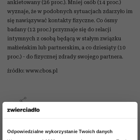
ankietowany (26 proc.). Mniej osób (14 proc.)
wyznaje, że w podobnych sytuacjach zdarzyło im
się nawiązywać kontakty fizyczne. Co ósmy
badany (12 proc.) przyznaje się do relacji
intymnych z osobą będącą w stałym związku
małżeńskim lub partnerskim, a co dziesiąty (10
proc.) - do fizycznej zdrady swojego partnera.
źródło: www.cbos.pl
ZDRADA
Odpowiedzialne wykorzystanie Twoich danych