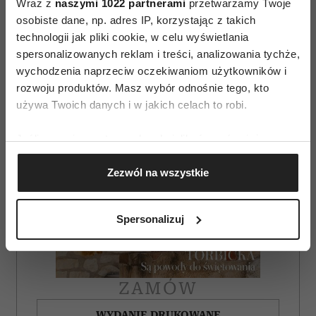
Wraz z
naszymi 1022 partnerami
przetwarzamy Twoje
AUTOPROMOCJA
osobiste dane, np. adres IP, korzystając z takich
technologii jak pliki cookie, w celu wyświetlania
spersonalizowanych reklam i treści, analizowania tychże,
wychodzenia naprzeciw oczekiwaniom użytkowników i
rozwoju produktów. Masz wybór odnośnie tego, kto
używa Twoich danych i w jakich celach to robi.
Jeśli wyrazisz na to zgodę, chcielibyśmy również:
Gromadzić dane dotyczące Twojej lokalizacji
Zezwól na wszystkie
geograficznej z dokładnością nawet do kilku metrów
Identyfikować Twoje urządzenie, aktywnie
analizując charakteryzującego je zbiory danych
Spersonalizuj
(fingerprinting, czyli wirtualny odcisk palca)
Dowiedz się więcej odnośnie tego, jak Twoje osobiste
dane są przetwarzane oraz ustaw własne preferencje w
sekcji szczegółów
. W Deklaracji plików cookie możesz
ZAMÓW
zmienić lub wycofać swoją zgodę w dowolnej chwili.
WYDANIE DRUKOWANE