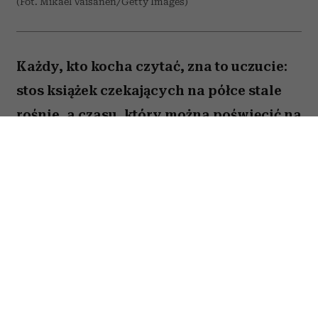
(Fot. Mikael Vaisanen/Getty Images)
Każdy, kto kocha czytać, zna to uczucie:
stos książek czekających na półce stale
rośnie, a czasu, który można poświęcić na
lekturę, ubywa. A przecież obok głośnych
nowości i sezonowych bestsellerów są
jeszcze te tytuły, które od lat wracają w
kolejnych zestawieniach
najważniejszych książek świata. Po które
warto sięgnąć? Zajrzałam do listy
Encyklopedii Britannica i wybrałam z
niej pięć tytułów, które zdaniem wielu