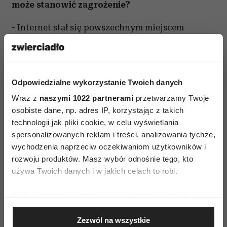
może stanowić zagrożenie?
- Internet stał się powszechnym miejscem
zawierania znajomości. Częściej niż w klubach
czy kawiarniach bywamy przecież na facebooku.
Każdy zna przynajmniej jedno małżeństwo, które
Odpowiedzialne wykorzystanie Twoich danych
poznało się na jakimś serwisie
Wraz z
naszymi 1022 partnerami
przetwarzamy Twoje
społecznościowym czy randkowym, choć
osobiste dane, np. adres IP, korzystając z takich
częściej takie znajomości kończą się po kilku
technologii jak pliki cookie, w celu wyświetlania
spotkaniach, na których czasami dochodzi do
spersonalizowanych reklam i treści, analizowania tychże,
seksu.
wychodzenia naprzeciw oczekiwaniom użytkowników i
rozwoju produktów. Masz wybór odnośnie tego, kto
Czasami osoby nawiązujące kontakty wyłącznie
używa Twoich danych i w jakich celach to robi.
w sieci, tak naprawdę mogą poszukiwać bliskich,
Jeśli wyrazisz na to zgodę, chcielibyśmy również:
intymnych związków. Niestety z powodu
Gromadzić dane dotyczące Twojej lokalizacji
różnych deficytów nie są w stanie ich nawiązać.
Zezwól na wszystkie
geograficznej z dokładnością nawet do kilku metrów
Dlatego wybierają drogę „na skróty”. Oczywiście