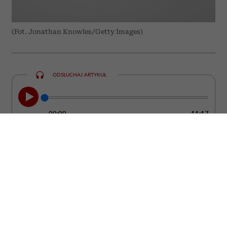
(Fot. Jonathan Knowles/Getty Images)
ODSŁUCHAJ ARTYKUŁ
00:00
11:17
Nie zawsze łatwo zauważyć moment, w
którym partner przestaje kochać. Zwykle
nie dzieje się to z dnia na dzień. Częściej
pojawiają się drobne zmiany w jego