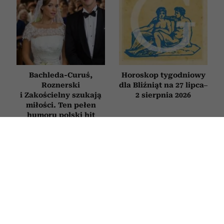
Bachleda-Curuś,
Horoskop tygodniowy
Roznerski
dla Bliźniąt na 27 lipca–
i Zakościelny szukają
2 sierpnia 2026
miłości. Ten pełen
humoru polski hit
obejrzysz na Netflix
HOROSKOP
Horoskop tygodniowy dla Raka na 27
lipca–2 sierpnia 2026