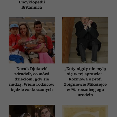
Encyklopedii
Britannica
Novak Djoković
„Koty nigdy nie mylą
zdradził, co mówi
się w tej sprawie”.
dzieciom, gdy się
Rozmowa o prof.
nudzą. Wielu rodziców
Zbigniewie Mikołejce
będzie zaskoczonych
w 75. rocznicę jego
urodzin