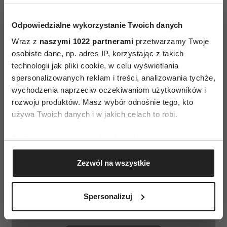
i zakupowej przesadzie, kolekcje szminek to
nierzadko kilkadziesiąt fantazyjnie nazwanych
Odpowiedzialne wykorzystanie Twoich danych
barw. I tak wybór idealnego odcienia pomadki
Wraz z
naszymi 1022 partnerami
przetwarzamy Twoje
stał się jednym z trudniejszych wyzwań, przed
osobiste dane, np. adres IP, korzystając z takich
technologii jak pliki cookie, w celu wyświetlania
którym stoi każda kobieta.
spersonalizowanych reklam i treści, analizowania tychże,
Zagorzałe fanki makijażu ust potrafią dostrzec
wychodzenia naprzeciw oczekiwaniom użytkowników i
różnicę między żywą, jasną, ciepłą, głęboką,
rozwoju produktów. Masz wybór odnośnie tego, kto
ceglastą i prawdziwą czerwienią. Wiedzą
używa Twoich danych i w jakich celach to robi.
również, że warto mieć w kosmetyczce kilka
Jeśli wyrazisz na to zgodę, chcielibyśmy również:
wyrazistych pomadek na różne okazje, choć
Gromadzić dane dotyczące Twojej lokalizacji
prawdopodobnie miano ukochanej skradnie
Zezwól na wszystkie
geograficznej z dokładnością nawet do kilku metrów
tylko jedna.
Identyfikować Twoje urządzenie, aktywnie
analizując charakteryzującego je zbiory danych
Spersonalizuj
(fingerprinting, czyli wirtualny odcisk palca)
Dowiedz się więcej odnośnie tego, jak Twoje osobiste