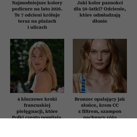
Najmodniejsze kolory
Jaki kolor paznokci
pedicure na lato 2026.
dla 50-latki? Odcienie,
Te 7 odcieni króluje
które odmładzają
teraz na plażach
dłonie
i ulicach
4 kluczowe kroki
Bronzer opalający jak
francuskiej
słońce, krem CC
pielęgnacji, które
z filtrem, szampon
Polki często pomijają.
pachnący różą
Te nawyki robią
i maliną. Nowości
ogromną różnicę dla
kosmetyczne na
skóry
czerwiec 2026