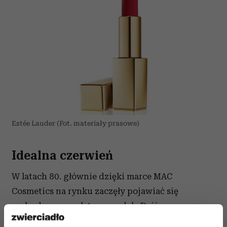
Estée Lauder (Fot. materiały prasowe)
Idealna czerwień
W latach 80. głównie dzięki marce MAC
Cosmetics na rynku zaczęły pojawiać się
rozbudowane palety pomadek. Dziś, w epoce
hołdującej szybko zmieniającym się trendom