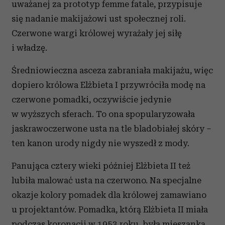
uważanej za prototyp femme fatale, przypisuje
się nadanie makijażowi ust społecznej roli.
Czerwone wargi królowej wyrażały jej siłę
i władzę.
Średniowieczna asceza zabraniała makijażu, więc
dopiero królowa Elżbieta I przywróciła modę na
czerwone pomadki, oczywiście jedynie
w wyższych sferach. To ona spopularyzowała
jaskrawoczerwone usta na tle bladobiałej skóry –
ten kanon urody nigdy nie wyszedł z mody.
Panująca cztery wieki później Elżbieta II też
lubiła malować usta na czerwono. Na specjalne
okazje kolory pomadek dla królowej zamawiano
u projektantów. Pomadka, którą Elżbieta II miała
podczas koronacji w 1953 roku, była mieszanką