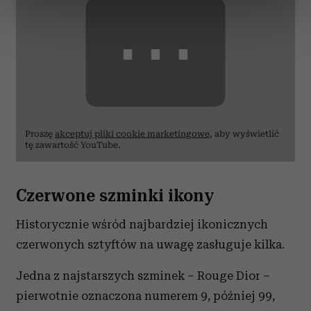
dane są przetwarzane oraz ustaw własne preferencje w
⋯
sekcji szczegółów
. W Deklaracji plików cookie możesz
zmienić lub wycofać swoją zgodę w dowolnej chwili.
Wykorzystujemy pliki cookie do spersonalizowania treści
i reklam, aby oferować funkcje społecznościowe i
analizować ruch w naszej witrynie. Informacje o tym, jak
korzystasz z naszej witryny, udostępniamy partnerom
społecznościowym, reklamowym i analitycznym.
Proszę
akceptuj pliki cookie marketingowe
, aby wyświetlić
tę zawartość YouTube.
Partnerzy mogą połączyć te informacje z innymi danymi
otrzymanymi od Ciebie lub uzyskanymi podczas
korzystania z ich usług.
Czerwone szminki ikony
Historycznie wśród najbardziej ikonicznych
czerwonych sztyftów na uwagę zasługuje kilka.
Jedna z najstarszych szminek – Rouge Dior –
pierwotnie oznaczona numerem 9, później 99,