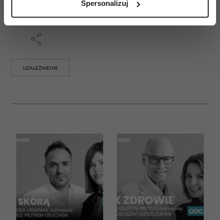
Spersonalizuj
(fingerprinting, czyli wirtualny odcisk palca)
Dowiedz się więcej odnośnie tego, jak Twoje osobiste
dane są przetwarzane oraz ustaw własne preferencje w
sekcji szczegółów
. W Deklaracji plików cookie możesz
zmienić lub wycofać swoją zgodę w dowolnej chwili.
UZALEŻNIENIE
Wykorzystujemy pliki cookie do spersonalizowania treści
i reklam, aby oferować funkcje społecznościowe i
analizować ruch w naszej witrynie. Informacje o tym, jak
korzystasz z naszej witryny, udostępniamy partnerom
społecznościowym, reklamowym i analitycznym.
Partnerzy mogą połączyć te informacje z innymi danymi
otrzymanymi od Ciebie lub uzyskanymi podczas
korzystania z ich usług.