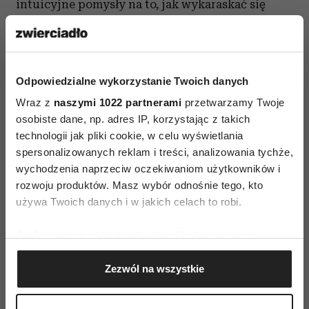
intuicyjne pomysły na to, jak wykaraskać się
z toksycznego związku, nie działają.
O Joannie Flis:
Odpowiedzialne wykorzystanie Twoich danych
Joanna Flis, psycholożka i terapeutka,
Wraz z
naszymi 1022 partnerami
przetwarzamy Twoje
specjalizuje się w obszarze uzależnień
osobiste dane, np. adres IP, korzystając z takich
i współuzależnień. W „FLISolo” odkrywa przed
technologii jak pliki cookie, w celu wyświetlania
słuchaczami mechanizmy, które sprawiają, że
spersonalizowanych reklam i treści, analizowania tychże,
wielu ludzi tkwi w niszczących relacjach. Dzieli
wychodzenia naprzeciw oczekiwaniom użytkowników i
rozwoju produktów. Masz wybór odnośnie tego, kto
się praktycznymi wskazówkami, jak rozpoznać
używa Twoich danych i w jakich celach to robi.
i przezwyciężyć współuzależnienie oraz jak
wyrwać się z destrukcyjnych schematów.
Jeśli wyrazisz na to zgodę, chcielibyśmy również:
Gromadzić dane dotyczące Twojej lokalizacji
Jest prelegentką na drugiej edycji konferencji
Zezwól na wszystkie
geograficznej z dokładnością nawet do kilku metrów
Zwierciadła „Wolni od stresu. Jak budować
Identyfikować Twoje urządzenie, aktywnie
odporność” –
.
analizując charakteryzującego je zbiory danych