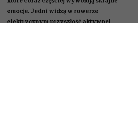
które coraz częściej wywołują skrajne
emocje. Jedni widzą w rowerze
elektrycznym przyszłość aktywnej
mobilności, inni wciąż traktują go jak
gadżet dla leniwych. W podcaście
„Wszystkimi zmysłami” Monika Sobień-
Górska rozmawia z podróżniczką o
stereotypach, które nie mają wiele
wspólnego z rzeczywistością, o
podróżach poza utartym szlakiem i o tym,
dlaczego właśnie rower pozwala
najpełniej doświadczać świata.
Sponsorem podcastu jest Bosch eBike
Systems.