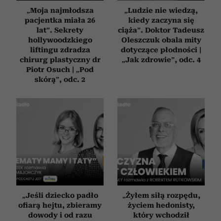
„Moja najmłodsza
„Ludzie nie wiedzą,
pacjentka miała 26
kiedy zaczyna się
lat”. Sekrety
ciąża”. Doktor Tadeusz
hollywoodzkiego
Oleszczuk obala mity
liftingu zdradza
dotyczące płodności |
chirurg plastyczny dr
„Jak zdrowie”, odc. 4
Piotr Osuch | „Pod
skórą”, odc. 2
„Jeśli dziecko padło
„Żyłem siłą rozpędu,
ofiarą hejtu, zbieramy
życiem hedonisty,
dowody i od razu
który wchodził