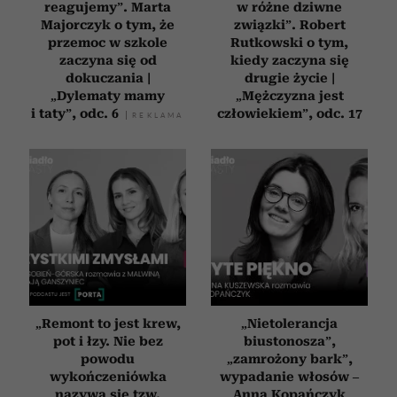
reagujemy”. Marta
w różne dziwne
Majorczyk o tym, że
związki”. Robert
przemoc w szkole
Rutkowski o tym,
zaczyna się od
kiedy zaczyna się
dokuczania |
drugie życie |
„Dylematy mamy
„Mężczyzna jest
i taty”, odc. 6
człowiekiem”, odc. 17
„Remont to jest krew,
„Nietolerancja
pot i łzy. Nie bez
biustonosza”,
powodu
„zamrożony bark”,
wykończeniówka
wypadanie włosów –
nazywa się tzw.
Anna Kopańczyk