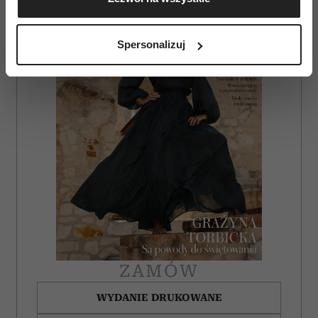
geograficznej z dokładnością nawet do kilku metrów
Identyfikować Twoje urządzenie, aktywnie
analizując charakteryzującego je zbiory danych
Spersonalizuj
(fingerprinting, czyli wirtualny odcisk palca)
Dowiedz się więcej odnośnie tego, jak Twoje osobiste
dane są przetwarzane oraz ustaw własne preferencje w
sekcji szczegółów
. W Deklaracji plików cookie możesz
zmienić lub wycofać swoją zgodę w dowolnej chwili.
Wykorzystujemy pliki cookie do spersonalizowania treści
i reklam, aby oferować funkcje społecznościowe i
analizować ruch w naszej witrynie. Informacje o tym, jak
korzystasz z naszej witryny, udostępniamy partnerom
społecznościowym, reklamowym i analitycznym.
Partnerzy mogą połączyć te informacje z innymi danymi
otrzymanymi od Ciebie lub uzyskanymi podczas
ZAMÓW
korzystania z ich usług.
WYDANIE DRUKOWANE