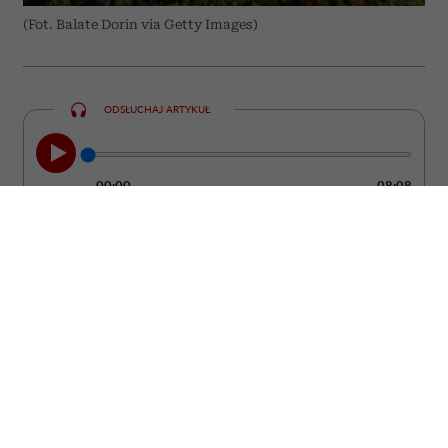
(Fot. Balate Dorin via Getty Images)
ODSŁUCHAJ ARTYKUŁ
00:00
08:08
Grecja od lat pozostaje jednym z
najchętniej wybieranych kierunków
wakacyjnych. Większość turystów stawia
jednak na te same miejsca – Santorini,
Mykonos czy Kretę. Tymczasem