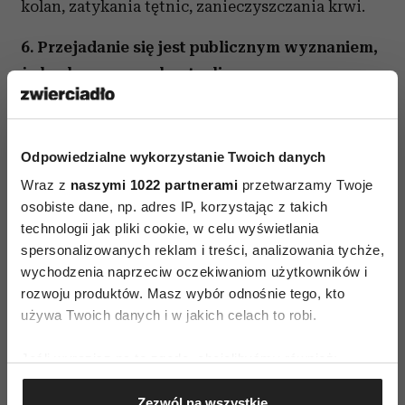
kolan, zatykania tętnic, zanieczyszczania krwi.
6. Przejadanie się jest publicznym wyznaniem,
że brak nam samokontroli
Tak, są przecież widoczne tego dowody.
7.
Przejadanie się jest powolnym samobójstwem
Odpowiedzialne wykorzystanie Twoich danych
Badania wskazują, że blisko 20 proc. przyczyn
Wraz z
naszymi 1022 partnerami
przetwarzamy Twoje
przedwczesnych zgonów to
n
admierna masa
osobiste dane, np. adres IP, korzystając z takich
technologii jak pliki cookie, w celu wyświetlania
ciała.
spersonalizowanych reklam i treści, analizowania tychże,
wychodzenia naprzeciw oczekiwaniom użytkowników i
rozwoju produktów. Masz wybór odnośnie tego, kto
używa Twoich danych i w jakich celach to robi.
Jeśli wyrazisz na to zgodę, chcielibyśmy również:
Gromadzić dane dotyczące Twojej lokalizacji
AUTOPROMOCJA
Zezwól na wszystkie