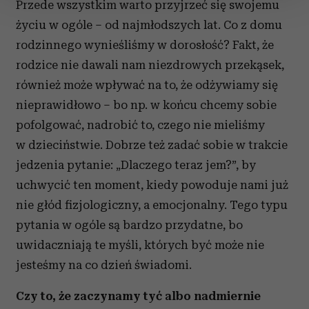
zmienić lub wycofać swoją zgodę w dowolnej chwili.
Przede wszystkim warto przyjrzeć się swojemu
życiu w ogóle – od najmłodszych lat. Co z domu
Wykorzystujemy pliki cookie do spersonalizowania treści
rodzinnego wynieśliśmy w dorosłość? Fakt, że
i reklam, aby oferować funkcje społecznościowe i
rodzice nie dawali nam niezdrowych przekąsek,
analizować ruch w naszej witrynie. Informacje o tym, jak
również może wpływać na to, że odżywiamy się
korzystasz z naszej witryny, udostępniamy partnerom
społecznościowym, reklamowym i analitycznym.
nieprawidłowo – bo np. w końcu chcemy sobie
Partnerzy mogą połączyć te informacje z innymi danymi
pofolgować, nadrobić to, czego nie mieliśmy
otrzymanymi od Ciebie lub uzyskanymi podczas
w dzieciństwie. Dobrze też zadać sobie w trakcie
korzystania z ich usług.
jedzenia pytanie: „Dlaczego teraz jem?”, by
uchwycić ten moment, kiedy powoduje nami już
nie głód fizjologiczny, a emocjonalny. Tego typu
pytania w ogóle są bardzo przydatne, bo
uwidaczniają te myśli, których być może nie
jesteśmy na co dzień świadomi.
Czy to, że zaczynamy tyć albo nadmiernie