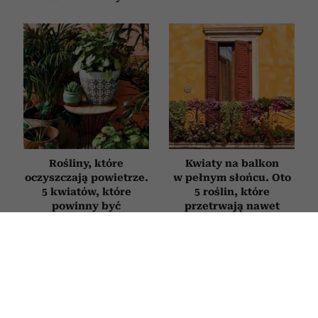
Rośliny, które
Kwiaty na balkon
oczyszczają powietrze.
w pełnym słońcu. Oto
5 kwiatów, które
5 roślin, które
powinny być
przetrwają nawet
w każdym domu
największe upały