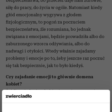
bezpieczeństwa, bo przecież daje nam zdrowie,
siłę do pracy, do życia w ogóle. Natomiast kiedy
głód emocjonalny wygrywa z głodem
fizjologicznym, to pogoń za poczuciem
bezpieczeństwa, źle rozumiana, bo jednak
związana z emocjami, będzie prowadziła albo do
zaburzonego wzorca odżywiania, albo do
nadwagi i otyłości. Wtedy właśnie zajadamy
problemy i emocje po to, żeby jeszcze raz poczuć
się tak bezpiecznie, jak to było kiedyś.
Czy zajadanie emocji to głównie domena
kobiet?
Źródła zajadania u kobiet i u mężczyzn są nieco
inne, ale proporcje, gdybym miała określać,
raczej byłyby podobne. Co prawda pokutuje taka