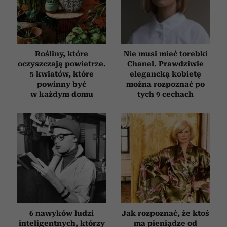
otrzymanymi od Ciebie lub uzyskanymi podczas
korzystania z ich usług.
Rośliny, które
Nie musi mieć torebki
oczyszczają powietrze.
Chanel. Prawdziwie
5 kwiatów, które
elegancką kobietę
powinny być
można rozpoznać po
w każdym domu
tych 9 cechach
6 nawyków ludzi
Jak rozpoznać, że ktoś
inteligentnych, którzy
ma pieniądze od