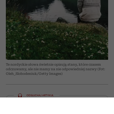
Te nordyckie słowa świetnie opisują stany, które czasem
odczuwamy, ale nie mamy na nie odpowiedniej nazwy (Fot:
Oleh_Slobodeniuk/Getty Images)
ODSŁUCHAJ ARTYKUŁ