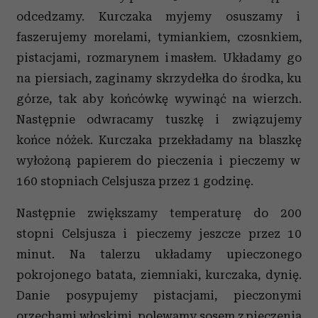
odcedzamy. Kurczaka myjemy osuszamy i
faszerujemy morelami, tymiankiem, czosnkiem,
pistacjami, rozmarynem i masłem. Układamy go
na piersiach, zaginamy skrzydełka do środka, ku
górze, tak aby końcówkę wywinąć na wierzch.
Następnie odwracamy tuszkę i związujemy
końce nóżek. Kurczaka przekładamy na blaszkę
wyłożoną papierem do pieczenia i pieczemy w
160 stopniach Celsjusza przez 1 godzinę.
Następnie zwiększamy temperaturę do 200
stopni Celsjusza i pieczemy jeszcze przez 10
minut. Na talerzu układamy upieczonego
pokrojonego batata, ziemniaki, kurczaka, dynię.
Danie posypujemy pistacjami, pieczonymi
orzechami włoskimi, polewamy sosem z pieczenia