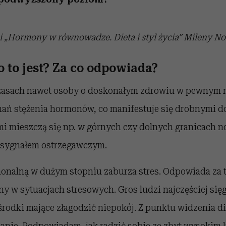
i „Hormony w równowadze. Dieta i styl życia” Mileny N
o to jest? Za co odpowiada?
czasach nawet osoby o doskonałym zdrowiu w pewnym
ań stężenia hormonów, co manifestuje się drobnymi d
ami mieszczą się np. w górnych czy dolnych granicach no
 sygnałem ostrzegawczym.
nalną w dużym stopniu zaburza stres. Odpowiada za t
y w sytuacjach stresowych.
Gros ludzi najczęściej sie
rodki mające złagodzić niepokój. Z punktu widzenia die
zanie.
Podpowiadam, jak radzić sobie ze zbyt wysokim 