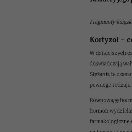
Fragmenty książk
Kortyzol – c
W dzisiejszych 
doświadczają wah
Stężenia te czas
pewnego rodzaju
Równowagę hormo
hormon wydzielan
farmakologiczne ś
najlepsze rozwią