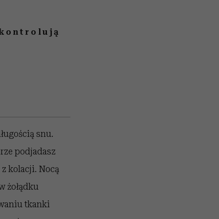
 kontrolują
ługością snu.
porze podjadasz
z kolacji. Nocą
 żołądku
waniu tkanki