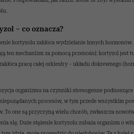
lu.
yzol
– co oznacza?
żenie kortyzolu zakłóca wydzielanie innych hormonów.
́lają ten mechanizm za pomocą przenośni: kortyzol jest 
akłóca pracę całej orkiestry – układu dokrewnego (ho
pozycja organizmu na czynniki stresogenne podnoszące
niepożądanych procesów, w tym przede wszystkim po
. To one są przyczyną wielu chorób, zwłaszcza nowo
nia się. Duże stężenie kortyzolu zubaża organizm o wi
a tym idzie, może prowadzić do niedoborów. Te z kolei 