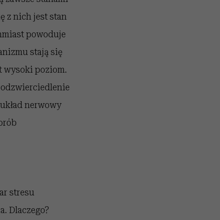
 z nich jest stan
chmiast powoduje
izmu stają się
yt wysoki poziom.
 odzwierciedlenie
m układ nerwowy
orób
ar stresu
ia. Dlaczego?