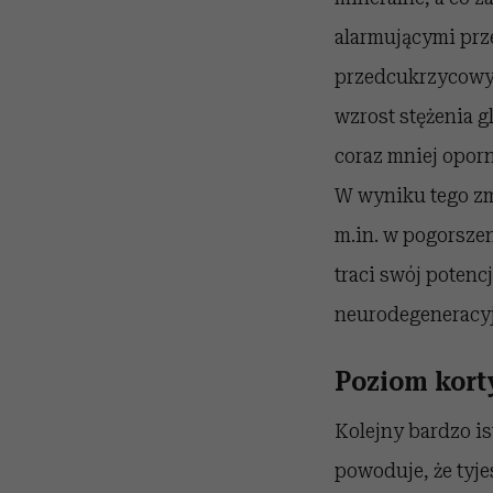
alarmującymi prz
przedcukrzycowy, 
wzrost stężenia 
coraz mniej oporn
W wyniku tego zmn
m.in. w pogorszen
traci swój potenc
neurodegeneracy
Poziom kort
Kolejny bardzo is
powoduje, że tyj