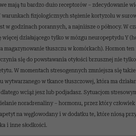
e mają tu bardzo dużo receptorów – zdecydowanie wię
. W warunkach fizjologicznych stężenie kortyzolu w sur
 jest w godzinach porannych, a najniższe o północy. W c
ę więcej działającego tylko w mózgu neuropeptydu Y (
a magazynowanie tłuszczu w komórkach). Hormon ten
czynia się do powstawania otyłości brzusznej nie tyl
tytu. W momentach stresogennych zmniejsza się takż
u wytwarzanego w tkance tłuszczowej, która ma działa
dlatego wciąż jesz lub podjadasz. Sytuacjom stresow
ielanie noradrenaliny – hormonu, przez który człowie
petyt na węglowodany i w dodatku te, które niosą przyj
ka i inne słodkości.