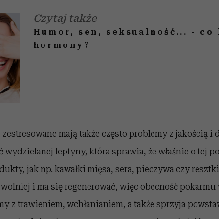
Czytaj także
Humor, sen, seksualność... - co
hormony?
estresowane mają także często problemy z jakością i d
́ć wydzielanej leptyny, która sprawia, że właśnie o tej 
ty, jak np. kawałki mięsa, sera, pieczywa czy resztki 
olniej i ma się regenerować, więc obecność pokarmu w
y z trawieniem, wchłanianiem, a także sprzyja powsta