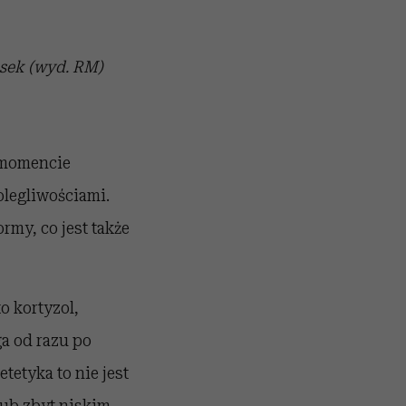
osek (wyd. RM)
 momencie
olegliwościami.
rmy, co jest także
o kortyzol,
̨ga od razu po
tetyka to nie jest
lub zbyt niskim