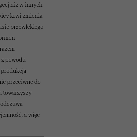
cej niż w innych
owicy krwi zmienia
zasie przewlekłego
hormon
 razem
ko z powodu
e produkcja
nie przeciwne do
ym towarzyszy
k odczuwa
emność, a więc