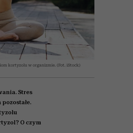
Raport Lyst ujawnił
wśród najchętniej
oglądanych na Netflixie
najbardziej pożądane
ubrania i marki sezonu
om kortyzolu w organizmie. (Fot. iStock)
ania. Stres
 pozostałe.
tyzolu
rtyzol? O czym