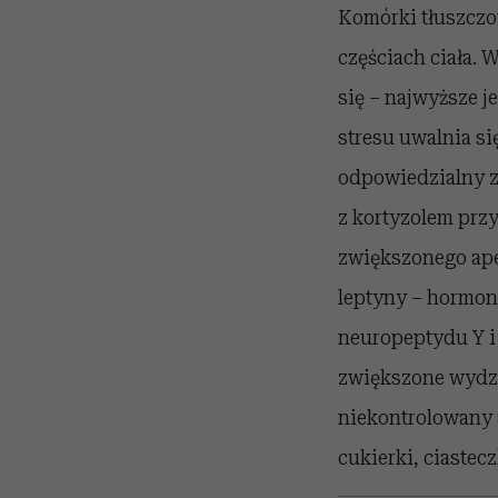
Komórki tłuszczow
częściach ciała
się – najwyższe
stresu uwalnia si
odpowiedzialny z
z kortyzolem przy
zwiększonego ape
leptyny – hormon
neuropeptydu Y i 
zwiększone wydz
niekontrolowany a
cukierki, ciastecz