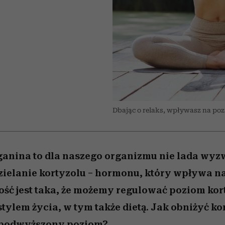
/27
 5,
to dla nich zarwiesz noc
zupełny brak ogłady
Miller s. 5, odc. 6]
Auschwitz
girls”
artystkę
Dbając o relaks, wpływasz na pozi
anina to dla naszego organizmu nie lada wyzw
elanie kortyzolu – hormonu, który wpływa na
ść jest taka, że możemy regulować poziom kor
ylem życia, w tym także dietą. Jak obniżyć ko
 podwyższony poziom?