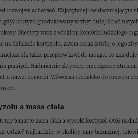
ed rozwojem schorzeń. Najszybciej uwidaczniającym się
gdyż kortyzol produkowany w zbyt dużej ilości naty
glukozy. Niestety wraz z wiekiem komórki ludzkiego organ
e na działanie kortyzolu, zatem coraz łatwiej o jego zb
iejsza się także przepływ krwi do mózgu, co znajduje
iu pamięci. Nadmiernie aktywny, przeciążony strese
jał, a nawet komórki. Wówczas niedaleko do rozwoju ch
jnych.
yzolu a masa ciała
totny temat to masa ciała a wysoki kortyzol. Otóż nadmi
esz. Gdzie? Najbardziej w okolicy jamy brzusznej, tułow