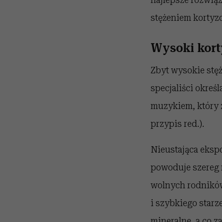
stężeniem kortyzo
Wysoki kort
Zbyt wysokie stę
specjaliści okres
muzykiem, który z
przypis red.).
Nieustająca eks
powoduje szereg 
wolnych rodników
i szybkiego starze
mineralne, a co z