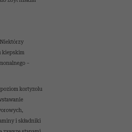
 Niektórzy
tu kiepskim
rmonalnego –
 poziom kortyzolu
wstawanie
tworowych,
taminy i składniki
są zawsze stanami