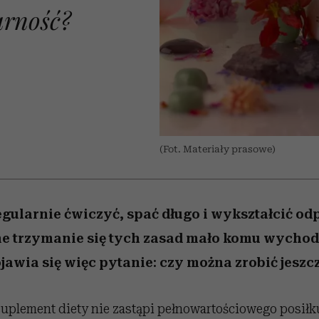
 5,
Raport Lyst ujawnił
Miller s. 5, odc. 6]
tysiące widzów
skuteczne
granicę
najtrudniejszą pr
arność?
xie
najbardziej pożądane
ubrania i marki sezonu
(Fot. Materiały prasowe)
egularnie ćwiczyć, spać długo i wykształcić od
ne trzymanie się tych zasad mało komu wychod
jawia się więc pytanie: czy można zrobić jeszc
uplement diety nie zastąpi pełnowartościowego posiłku