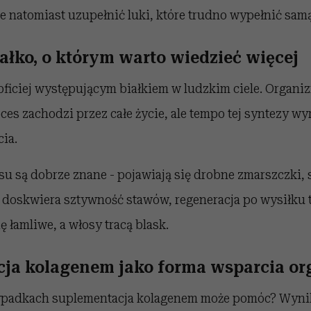
natomiast uzupełnić luki, które trudno wypełnić samą
ałko, o którym warto wiedzieć więcej
bficiej występującym białkiem w ludzkim ciele. Organi
ces zachodzi przez całe życie, ale tempo tej syntezy w
cia.
su są dobrze znane - pojawiają się drobne zmarszczki, s
j doskwiera sztywność stawów, regeneracja po wysiłku t
ę łamliwe, a włosy tracą blask.
ja kolagenem jako forma wsparcia o
zypadkach suplementacja kolagenem może pomóc? Wyni