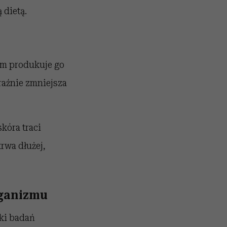
 dietą.
zm produkuje go
yraźnie zmniejsza
kóra traci
rwa dłużej,
rganizmu
ki badań