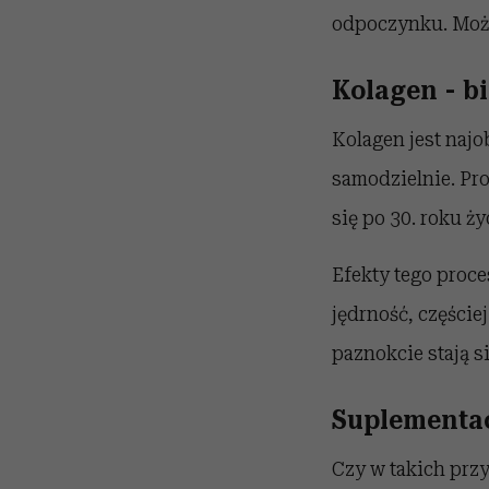
odpoczynku. Może 
Kolagen - bi
Kolagen jest najo
samodzielnie. Pro
się po 30. roku ży
Efekty tego proce
jędrność, częście
paznokcie stają si
Suplementac
Czy w takich pr