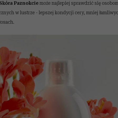
Skóra Paznokcie
może najlepiej sprawdzić się osobom
znych w lustrze - lepszej kondycji cery, mniej łamliw
łosach.