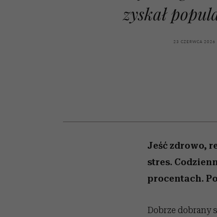
kawę z Kasią Miller”, s.
cieszy się dużą
pamięć
zyskał popul
popularnością na Netfli
odc. 7]
23 CZERWCA 2026
Jeść zdrowo, r
stres. Codzien
procentach. Po
Dobrze dobrany s