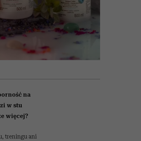
óbę
rozczarowują
porność na
zi w stu
ze więcej?
, treningu ani