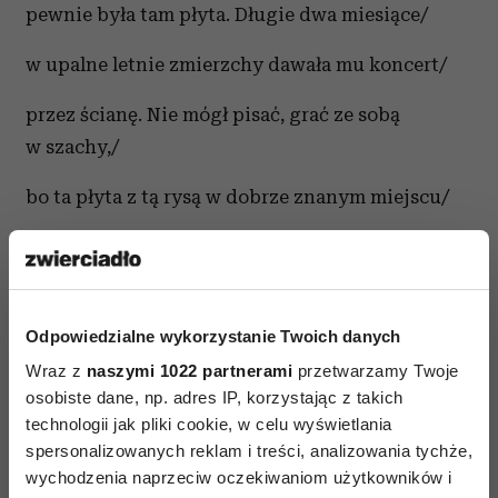
pewnie była tam płyta. Długie dwa miesiące/
w upalne letnie zmierzchy dawała mu koncert/
przez ścianę. Nie mógł pisać, grać ze sobą
w szachy,/
bo ta płyta z tą rysą w dobrze znanym miejscu/
zawsze się zacinała. Teraz postanowił,/
że zejdzie w końcu na dół pożegnać się z psem./
Odpowiedzialne wykorzystanie Twoich danych
A może z właścicielką, zresztą, czy ja wiem,/
Wraz z
naszymi 1022 partnerami
przetwarzamy Twoje
może chciał wziąć do ręki żółtą, brudną piłkę./
osobiste dane, np. adres IP, korzystając z takich
technologii jak pliki cookie, w celu wyświetlania
Zastukał laską. Schody skrzypnęły jak zawsze./
spersonalizowanych reklam i treści, analizowania tychże,
wychodzenia naprzeciw oczekiwaniom użytkowników i
Jak wtedy gdy w młodości szybko po nich