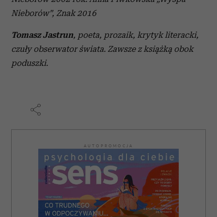
Partnerzy mogą połączyć te informacje z innymi danymi
Nieborów”, Znak 2016
otrzymanymi od Ciebie lub uzyskanymi podczas
korzystania z ich usług.
Tomasz Jastrun
, poeta, prozaik, krytyk literacki,
czuły obserwator świata. Zawsze z książką obok
poduszki.
AUTOPROMOCJA