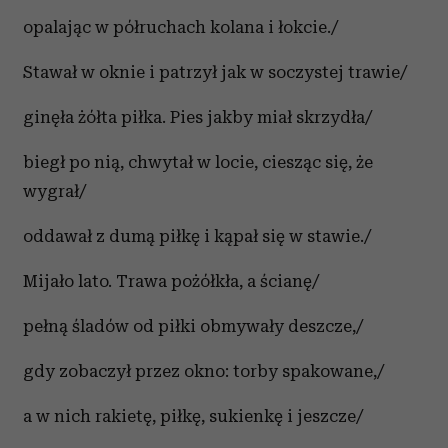
opalając w półruchach kolana i łokcie./
Stawał w oknie i patrzył jak w soczystej trawie/
ginęła żółta piłka. Pies jakby miał skrzydła/
biegł po nią, chwytał w locie, ciesząc się, że
wygrał/
oddawał z dumą piłkę i kąpał się w stawie./
Mijało lato. Trawa pożółkła, a ścianę/
pełną śladów od piłki obmywały deszcze,/
gdy zobaczył przez okno: torby spakowane,/
a w nich rakietę, piłkę, sukienkę i jeszcze/