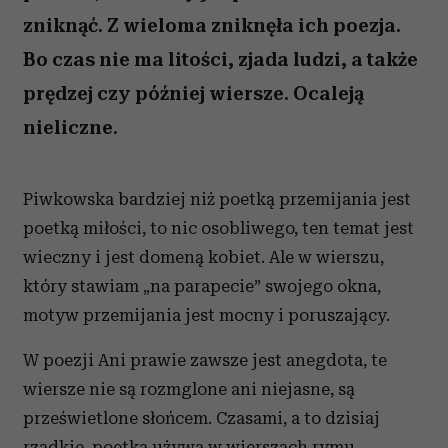
zniknąć. Z wieloma zniknęła ich poezja.
Bo czas nie ma litości, zjada ludzi, a także
prędzej czy później wiersze. Ocaleją
nieliczne.
Piwkowska bardziej niż poetką przemijania jest
poetką miłości, to nic osobliwego, ten temat jest
wieczny i jest domeną kobiet. Ale w wierszu,
który stawiam „na parapecie” swojego okna,
motyw przemijania jest mocny i poruszający.
W poezji Ani prawie zawsze jest anegdota, te
wiersze nie są rozmglone ani niejasne, są
prześwietlone słońcem. Czasami, a to dzisiaj
rzadkie, poetka używa w wierszach rymu,