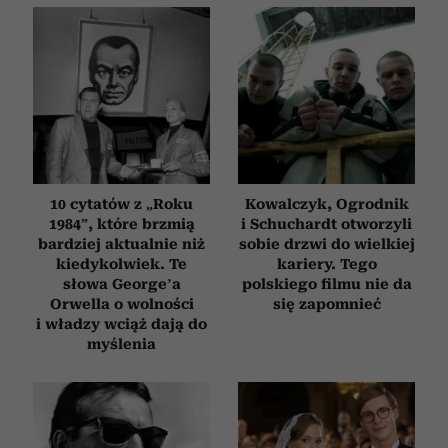
analizować ruch w naszej witrynie. Informacje o tym, jak
korzystasz z naszej witryny, udostępniamy partnerom
społecznościowym, reklamowym i analitycznym.
Partnerzy mogą połączyć te informacje z innymi danymi
otrzymanymi od Ciebie lub uzyskanymi podczas
korzystania z ich usług.
10 cytatów z „Roku
Kowalczyk, Ogrodnik
1984”, które brzmią
i Schuchardt otworzyli
bardziej aktualnie niż
sobie drzwi do wielkiej
kiedykolwiek. Te
kariery. Tego
słowa George’a
polskiego filmu nie da
Orwella o wolności
się zapomnieć
i władzy wciąż dają do
myślenia