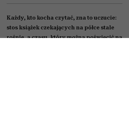
Każdy, kto kocha czytać, zna to uczucie:
stos książek czekających na półce stale
rośnie, a czasu, który można poświęcić na
lekturę, ubywa. A przecież obok głośnych
nowości i sezonowych bestsellerów są
jeszcze te tytuły, które od lat wracają w
kolejnych zestawieniach
najważniejszych książek świata. Po które
warto sięgnąć? Zajrzałam do listy
Encyklopedii Britannica i wybrałam z
niej pięć tytułów, które zdaniem wielu
warto przeczytać przed śmiercią. Łączy je