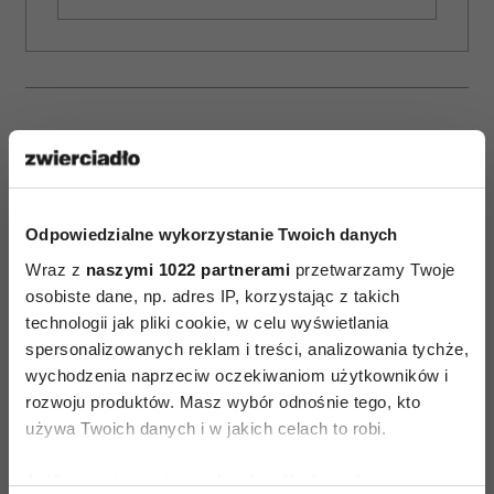
Odpowiedzialne wykorzystanie Twoich danych
Wraz z
naszymi 1022 partnerami
przetwarzamy Twoje
osobiste dane, np. adres IP, korzystając z takich
technologii jak pliki cookie, w celu wyświetlania
spersonalizowanych reklam i treści, analizowania tychże,
Jane Fonda ma 88 lat
Najpiękniejsze filmy
wychodzenia naprzeciw oczekiwaniom użytkowników i
i mówi, że
o zaczynaniu życia od
rozwoju produktów. Masz wybór odnośnie tego, kto
największego błędu
nowa po 50. Każdy
używa Twoich danych i w jakich celach to robi.
większość ludzi
z nich daje nadzieję
dopuszcza się po
i przypomina, że nigdy
Jeśli wyrazisz na to zgodę, chcielibyśmy również:
pięćdziesiątce
nie jest za późno na