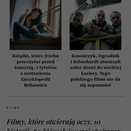
Książki, które trzeba
Kowalczyk, Ogrodnik
przeczytać przed
i Schuchardt otworzyli
śmiercią. 5 tytułów
sobie drzwi do wielkiej
z zestawienia
kariery. Tego
Encyklopedii
polskiego filmu nie da
Britannica
się zapomnieć
FILMY
Filmy, które otwierają oczy. 10
historii, po których inaczej spojrzysz