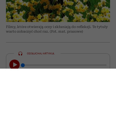
Filmy, które otwierają oczy i skłaniają do refleksji. Te tytuły
warto zobaczyć choć raz. (Fot. mat. prasowe)
ODSŁUCHAJ ARTYKUŁ
00:00
08:44
Nie każdy film kończy się wraz z
napisami końcowymi. Są takie historie,