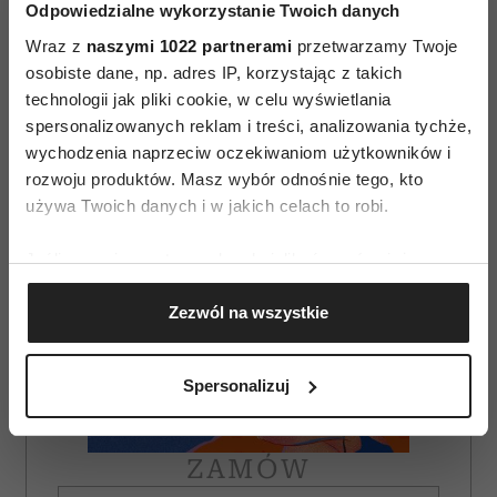
Odpowiedzialne wykorzystanie Twoich danych
AUTOPROMOCJA
Wraz z
naszymi 1022 partnerami
przetwarzamy Twoje
osobiste dane, np. adres IP, korzystając z takich
technologii jak pliki cookie, w celu wyświetlania
spersonalizowanych reklam i treści, analizowania tychże,
wychodzenia naprzeciw oczekiwaniom użytkowników i
rozwoju produktów. Masz wybór odnośnie tego, kto
używa Twoich danych i w jakich celach to robi.
Jeśli wyrazisz na to zgodę, chcielibyśmy również:
Gromadzić dane dotyczące Twojej lokalizacji
Zezwól na wszystkie
geograficznej z dokładnością nawet do kilku metrów
Identyfikować Twoje urządzenie, aktywnie
analizując charakteryzującego je zbiory danych
Spersonalizuj
(fingerprinting, czyli wirtualny odcisk palca)
Dowiedz się więcej odnośnie tego, jak Twoje osobiste
dane są przetwarzane oraz ustaw własne preferencje w
ZAMÓW
sekcji szczegółów
. W Deklaracji plików cookie możesz