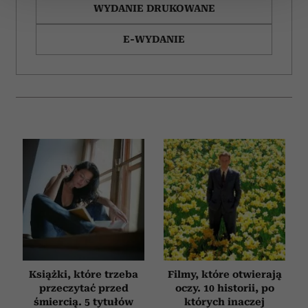
zmienić lub wycofać swoją zgodę w dowolnej chwili.
WYDANIE DRUKOWANE
Wykorzystujemy pliki cookie do spersonalizowania treści
E-WYDANIE
i reklam, aby oferować funkcje społecznościowe i
analizować ruch w naszej witrynie. Informacje o tym, jak
korzystasz z naszej witryny, udostępniamy partnerom
społecznościowym, reklamowym i analitycznym.
Partnerzy mogą połączyć te informacje z innymi danymi
otrzymanymi od Ciebie lub uzyskanymi podczas
korzystania z ich usług.
Książki, które trzeba
Filmy, które otwierają
przeczytać przed
oczy. 10 historii, po
śmiercią. 5 tytułów
których inaczej