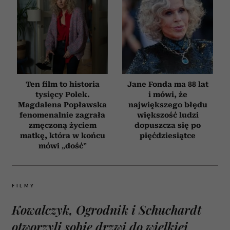
Ten film to historia
Jane Fonda ma 88 lat
tysięcy Polek.
i mówi, że
Magdalena Popławska
największego błędu
fenomenalnie zagrała
większość ludzi
zmęczoną życiem
dopuszcza się po
matkę, która w końcu
pięćdziesiątce
mówi „dość”
FILMY
Kowalczyk, Ogrodnik i Schuchardt
otworzyli sobie drzwi do wielkiej