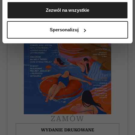
Gromadzić dane dotyczące Twojej lokalizacji
Zezwól na wszystkie
geograficznej z dokładnością nawet do kilku metrów
Identyfikować Twoje urządzenie, aktywnie
analizując charakteryzującego je zbiory danych
Spersonalizuj
(fingerprinting, czyli wirtualny odcisk palca)
Dowiedz się więcej odnośnie tego, jak Twoje osobiste
dane są przetwarzane oraz ustaw własne preferencje w
sekcji szczegółów
. W Deklaracji plików cookie możesz
zmienić lub wycofać swoją zgodę w dowolnej chwili.
Wykorzystujemy pliki cookie do spersonalizowania treści
i reklam, aby oferować funkcje społecznościowe i
analizować ruch w naszej witrynie. Informacje o tym, jak
korzystasz z naszej witryny, udostępniamy partnerom
społecznościowym, reklamowym i analitycznym.
Partnerzy mogą połączyć te informacje z innymi danymi
ZAMÓW
otrzymanymi od Ciebie lub uzyskanymi podczas
korzystania z ich usług.
WYDANIE DRUKOWANE