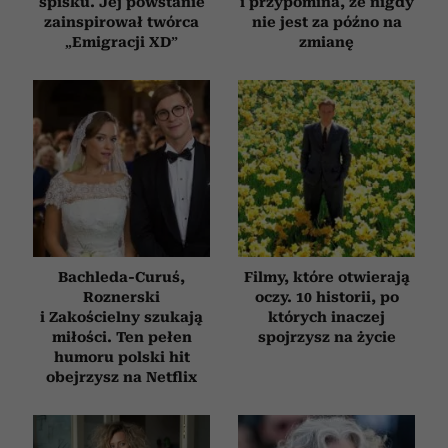
spisku. Jej powstanie
i przypomina, że nigdy
zainspirował twórca
nie jest za późno na
„Emigracji XD”
zmianę
Bachleda-Curuś,
Filmy, które otwierają
Roznerski
oczy. 10 historii, po
i Zakościelny szukają
których inaczej
miłości. Ten pełen
spojrzysz na życie
humoru polski hit
obejrzysz na Netflix