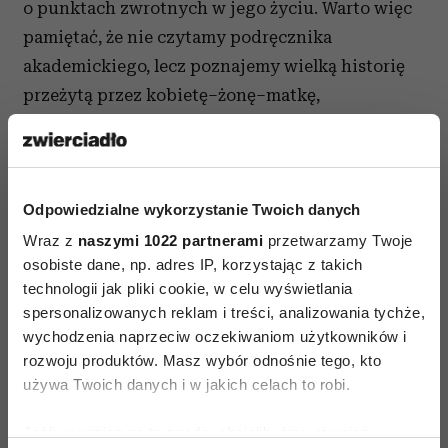
o punktach zwrotnych w jego życiu. Warto więc
pamiętać, że nie czytamy podręcznika
akademickiego, lecz poznajemy wielką historię
przeżytą przez kobietę–żonę–matkę,
zrelacjonowaną na jej warunkach.
Opracował Piotr Adamowicz, Wydawnictwo
Literackie 2011, s.512
Odpowiedzialne wykorzystanie Twoich danych
Wraz z
naszymi 1022 partnerami
przetwarzamy Twoje
Z Danutą Wałesą o jej wspomnieniach
osobiste dane, np. adres IP, korzystając z takich
rozmawiał Michał Chaciński.
technologii jak pliki cookie, w celu wyświetlania
spersonalizowanych reklam i treści, analizowania tychże,
wychodzenia naprzeciw oczekiwaniom użytkowników i
rozwoju produktów. Masz wybór odnośnie tego, kto
używa Twoich danych i w jakich celach to robi.
Jeśli wyrazisz na to zgodę, chcielibyśmy również:
AUTOPROMOCJA