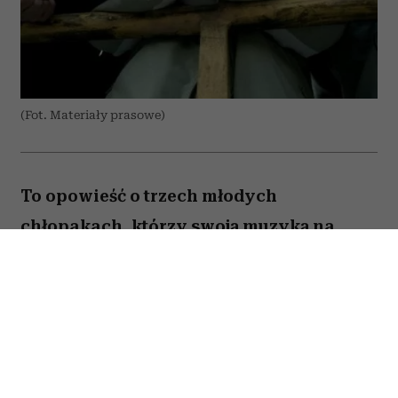
(Fot. Materiały prasowe)
To opowieść o trzech młodych
chłopakach, którzy swoją muzyką na
zawsze zapisali się w historii polskiego
rapu. „Jesteś Bogiem” nie jest jednak
wyłącznie historią sukcesu Paktofoniki –
pokazuje również cenę marzeń, przyjaźni
i życia w cieniu rosnącej popularności.