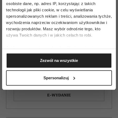
osobiste dane, np. adres IP, korzystając z takich
technologii jak pliki cookie, w celu wyświetlania
spersonalizowanych reklam i treści, analizowania tychże,
wychodzenia naprzeciw oczekiwaniom użytkowników i
rozwoju produktów. Masz wybór odnośnie tego, kto
używa Twoich danych i w jakich celach to robi.
Jeśli wyrazisz na to zgodę, chcielibyśmy również:
Gromadzić dane dotyczące Twojej lokalizacji
Zezwól na wszystkie
geograficznej z dokładnością nawet do kilku metrów
Identyfikować Twoje urządzenie, aktywnie
ZAMÓW
analizując charakteryzującego je zbiory danych
Spersonalizuj
(fingerprinting, czyli wirtualny odcisk palca)
WYDANIE DRUKOWANE
Dowiedz się więcej odnośnie tego, jak Twoje osobiste
dane są przetwarzane oraz ustaw własne preferencje w
E-WYDANIE
sekcji szczegółów
. W Deklaracji plików cookie możesz
zmienić lub wycofać swoją zgodę w dowolnej chwili.