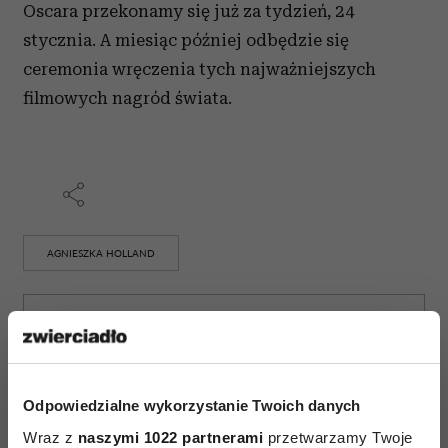
Oscara przekonamy się już za tydzień, 24
stycznia. A miesiąc później odbędzie się
ceremonia wręczenia tych najważniejszych
filmowych nagród świata.
AGNIESZKA HOLLAND
AUTOPROMOCJA
Odpowiedzialne wykorzystanie Twoich danych
Wraz z
naszymi 1022 partnerami
przetwarzamy Twoje