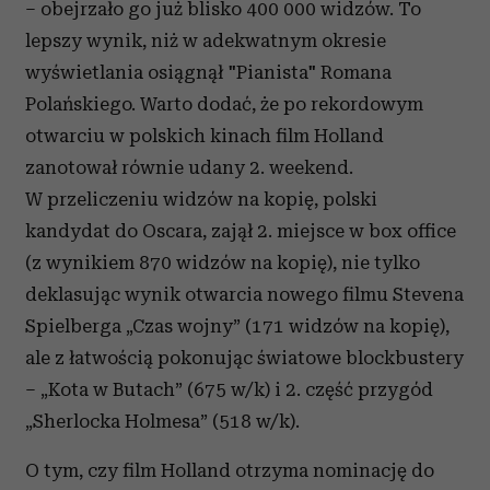
– obejrzało go już blisko 400 000 widzów. To
lepszy wynik, niż w adekwatnym okresie
wyświetlania osiągnął "Pianista" Romana
Polańskiego. Warto dodać, że po rekordowym
otwarciu w polskich kinach film Holland
zanotował równie udany 2. weekend.
W przeliczeniu widzów na kopię, polski
kandydat do Oscara, zajął 2. miejsce w box office
(z wynikiem 870 widzów na kopię), nie tylko
deklasując wynik otwarcia nowego filmu Stevena
Spielberga „Czas wojny” (171 widzów na kopię),
ale z łatwością pokonując światowe blockbustery
– „Kota w Butach” (675 w/k) i 2. część przygód
„Sherlocka Holmesa” (518 w/k).
O tym, czy film Holland otrzyma nominację do