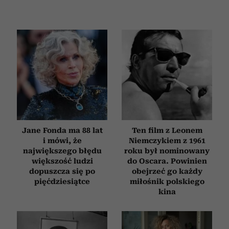
Wykorzystujemy pliki cookie do spersonalizowania treści
i reklam, aby oferować funkcje społecznościowe i
analizować ruch w naszej witrynie. Informacje o tym, jak
korzystasz z naszej witryny, udostępniamy partnerom
społecznościowym, reklamowym i analitycznym.
Partnerzy mogą połączyć te informacje z innymi danymi
otrzymanymi od Ciebie lub uzyskanymi podczas
korzystania z ich usług.
Jane Fonda ma 88 lat
Ten film z Leonem
i mówi, że
Niemczykiem z 1961
największego błędu
roku był nominowany
większość ludzi
do Oscara. Powinien
dopuszcza się po
obejrzeć go każdy
pięćdziesiątce
miłośnik polskiego
kina