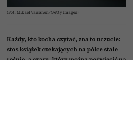
(Fot. Mikael Vaisanen/Getty Images)
Każdy, kto kocha czytać, zna to uczucie:
stos książek czekających na półce stale
rośnie, a czasu, który można poświęcić na
lekturę, ubywa. A przecież obok głośnych
nowości i sezonowych bestsellerów są
jeszcze te tytuły, które od lat wracają w
kolejnych zestawieniach
najważniejszych książek świata. Po które
warto sięgnąć? Zajrzałam do listy
Encyklopedii Britannica i wybrałam z