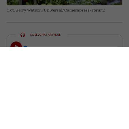
(Fot. Jerry Watson/Universal/Camerapress/Forum)
ODSŁUCHAJ ARTYKUŁ
00:00
10:31
Niektóre z nich straciły miłość, inne
pracę, poczucie sensu albo wiarę w
siebie. Wszystkie stanęły jednak przed
pytaniem, które prędzej czy później
zadaje sobie wiele kobiet: „Czy to już