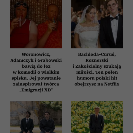
i reklam, aby oferować funkcje społecznościowe i
analizować ruch w naszej witrynie. Informacje o tym, jak
korzystasz z naszej witryny, udostępniamy partnerom
społecznościowym, reklamowym i analitycznym.
Partnerzy mogą połączyć te informacje z innymi danymi
otrzymanymi od Ciebie lub uzyskanymi podczas
korzystania z ich usług.
Woronowicz,
Bachleda-Curuś,
Adamczyk i Grabowski
Roznerski
bawią do łez
i Zakościelny szukają
w komedii o wielkim
miłości. Ten pełen
spisku. Jej powstanie
humoru polski hit
zainspirował twórca
obejrzysz na Netflix
„Emigracji XD”