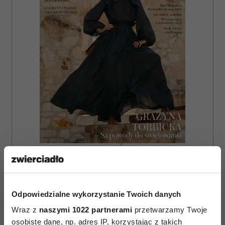
ZAMÓW
WYDANIE DRUKOWANE
E-WYDANIE
Odpowiedzialne wykorzystanie Twoich danych
Wraz z
naszymi 1022 partnerami
przetwarzamy Twoje
osobiste dane, np. adres IP, korzystając z takich