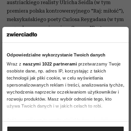
austriackiego realisty Ulricha Seidla (w tym
premiera polska kontrowersyjnego "Raj: miłość"),
meksykańskiego poety Carlosa Reygadasa (w tym
nagrodzony za reżyserię w Cannes "Post
Tenebras Lux"), austriackiego awangardzisty
Petera Tscherkassky’ego oraz mistrza polskiej
animacji Witolda Giersza. Bohaterowie
Odpowiedzialne wykorzystanie Twoich danych
retrospektyw będą gośćmi festiwalu.
Wraz z
naszymi 1022 partnerami
przetwarzamy Twoje
osobiste dane, np. adres IP, korzystając z takich
Poza tym w programie współczesne kino
technologii jak pliki cookie, w celu wyświetlania
meksykańskie, przegląd fałszywych
spersonalizowanych reklam i treści, analizowania tychże,
dokumentów, czyli„mockumentów”, filmy
wychodzenia naprzeciw oczekiwaniom użytkowników i
rozwoju produktów. Masz wybór odnośnie tego, kto
z gwiazdami rocka i popu w ramach
Re-mixed. Ze
używa Twoich danych i w jakich celach to robi.
sceny na ekran
, przegląd filmów zrealizowanych
w Studiu Filmowym im. Karola Irzykowskiego,
Jeśli wyrazisz na to zgodę, chcielibyśmy również:
sekcja
The Happy End
, czyli filmy i projekty
Gromadzić dane dotyczące Twojej lokalizacji