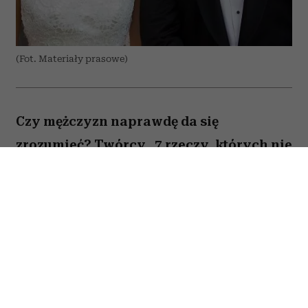
(Fot. Materiały prasowe)
Czy mężczyzn naprawdę da się
zrozumieć? Twórcy „7 rzeczy, których nie
wiecie o facetach” z przymrużeniem oka
próbują odpowiedzieć na to pytanie,
opowiadając o miłości, przyjaźni i
codziennych problemach kilku
bohaterów. Film Kingi Lewińskiej to
lekka komedia romantyczna, która łączy