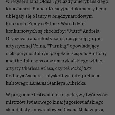
w reżyserii Iana Oldsa i gwiazdy amerykańskiego
kina Jamesa Franco. Kreacyjne dokumenty będą
ubiegały się o laury w Międzynarodowym
Konkursie Filmy o Sztuce. Wśród dzieł
konkursowych są chociażby: "Jutro" Andreia
Gryazeva o anarchistycznej, rosyjskiej grupie
artystycznej Voina, "Turning" opowiadający
o eksperymentalnym projekcie zespołu Anthony
and the Johnsons oraz amerykańskiego wideo-
artysty Charlesa Atlasa, czy też
Pokój 237
Rodneya Aschera – błyskotliwa interpretacja
kultowego
Lśnienia
Stanleya Kubricka.
W programie festiwalu retrospektywy twórczości
mistrzów światowego kina: jugosłowiańskiego
skandalisty i nowofalowca Dušana Makavejeva,