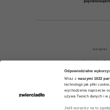
pięćdziesiątc
KSIĄŻKI
Książki, któr
Odpowiedzialne wykorzys
przeczytać
Wraz z
naszymi 1022 par
śmiercią. 5 t
technologii jak pliki cook
wychodzenia naprzeciw oc
zestawie
używa Twoich danych i w ja
Encyklop
Jeśli wyrazisz na to zgod