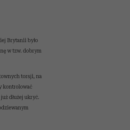
ej Brytanii było
inę w tzw. dobrym
ownych torsji, na
by kontrolować
już dłużej ukryć.
spodziewanym