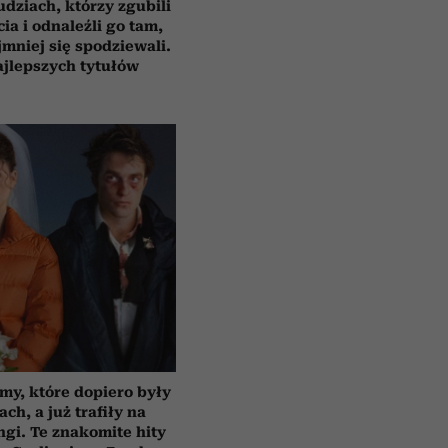
udziach, którzy zgubili
cia i odnaleźli go tam,
jmniej się spodziewali.
ajlepszych tytułów
lmy, które dopiero były
ach, a już trafiły na
ngi. Te znakomite hity