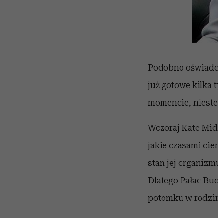
Podobno oświadcz
już gotowe kilka
momencie, niestet
Wczoraj Kate Midd
jakie czasami cie
stan jej organizmu
Dlatego Pałac Bu
potomku w rodzin