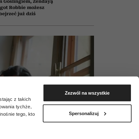
m Goslingiem, Zendayą
rgot Robbie możesz
bejrzeć już dziś
Zezwól na wszystkie
tając z takich
zowania tychże,
Spersonalizuj
ośnie tego, kto