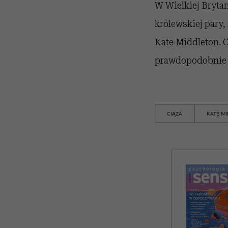
W Wielkiej Brytani
królewskiej pary,
Kate Middleton. O
prawdopodobnie n
CIĄŻA
KATE M