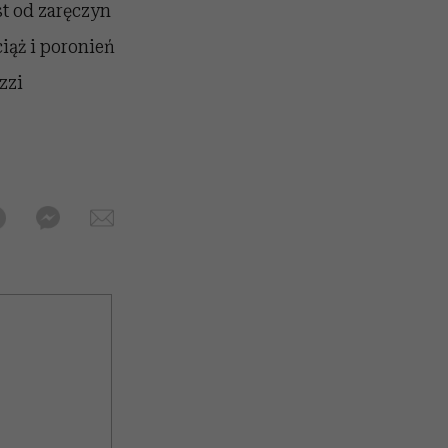
est od zaręczyn
iąż i poronień
zzi