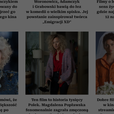
emczykiem
Woronowicz, Adamczyk
Filmy o l
nowany do
i Grabowski bawią do łez
sens ży
jrzeć go
w komedii o wielkim spisku. Jej
gdzie na
iego kina
powstanie zainspirował twórca
12 n
„Emigracji XD”
 mówi, że
Ten film to historia tysięcy
Dobre fi
iększość
Polek. Magdalena Popławska
w kin
ię po
fenomenalnie zagrała zmęczoną
streami