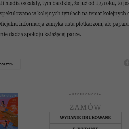
i media oszalały, tym bardziej, że już od 1,5 roku, to j
 spekulowano w kolejnych tytułach na temat kolejnych c
ficjalna informacja zamyka usta plotkarzom, ale papara
ie dadzą spokoju książęcej parze.
IDDLETON
AUTOPROMOCJA
ZAMÓW
WYDANIE DRUKOWANE
E-WYDANIE