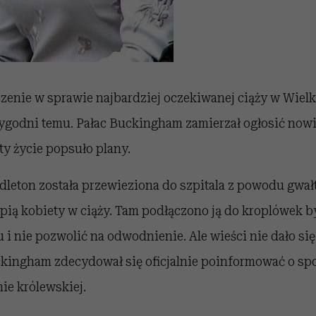
enie w sprawie najbardziej oczekiwanej ciąży w Wielki
 tygodni temu. Pałac Buckingham zamierzał ogłosić now
y życie popsuło plany.
leton została przewieziona do szpitala z powodu gwałt
rpią kobiety w ciąży. Tam podłączono ją do kroplówek 
 i nie pozwolić na odwodnienie. Ale wieści nie dało się 
ckingham zdecydował się oficjalnie poinformować o 
ie królewskiej.