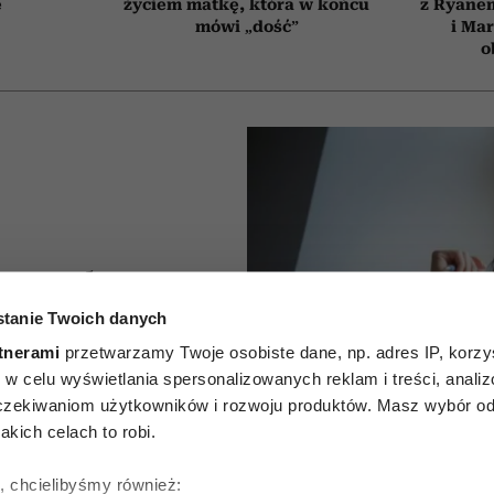
e
życiem matkę, która w końcu
z Ryane
mówi „dość”
i Ma
o
e trzeba
tanie Twoich danych
 przed
tnerami
przetwarzamy Twoje osobiste dane, np. adres IP, korzys
ytułów z
ie, w celu wyświetlania spersonalizowanych reklam i treści, anali
zekiwaniom użytkowników i rozwoju produktów. Masz wybór odn
nia
kich celach to robi.
edii
ę, chcielibyśmy również: