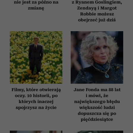
nie jest za późno na
z Ryanem Goslingiem,
zmianę
Zendayą i Margot
Robbie możesz
obejrzeć już dziś
Filmy, które otwierają
Jane Fonda ma 88 lat
oczy. 10 historii, po
i mówi, że
których inaczej
największego błędu
spojrzysz na życie
większość ludzi
dopuszcza się po
pięćdziesiątce