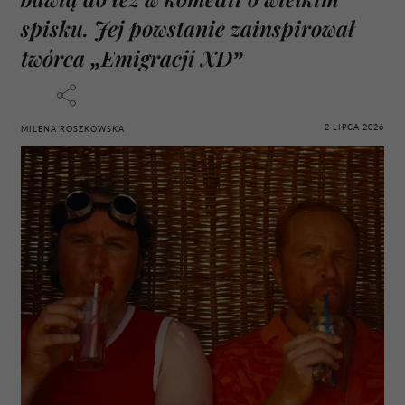
spisku. Jej powstanie zainspirował
twórca „Emigracji XD”
2 LIPCA 2026
MILENA ROSZKOWSKA