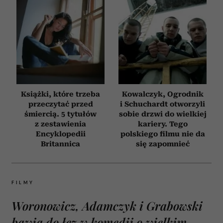
Książki, które trzeba
Kowalczyk, Ogrodnik
przeczytać przed
i Schuchardt otworzyli
śmiercią. 5 tytułów
sobie drzwi do wielkiej
z zestawienia
kariery. Tego
Encyklopedii
polskiego filmu nie da
Britannica
się zapomnieć
FILMY
Woronowicz, Adamczyk i Grabowski
bawią do łez w komedii o wielkim