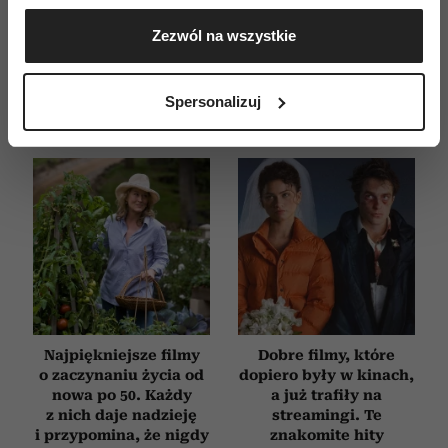
E-WYDANIE
Gromadzić dane dotyczące Twojej lokalizacji
Zezwól na wszystkie
geograficznej z dokładnością nawet do kilku metrów
Identyfikować Twoje urządzenie, aktywnie
analizując charakteryzującego je zbiory danych
Spersonalizuj
(fingerprinting, czyli wirtualny odcisk palca)
Dowiedz się więcej odnośnie tego, jak Twoje osobiste
dane są przetwarzane oraz ustaw własne preferencje w
sekcji szczegółów
. W Deklaracji plików cookie możesz
zmienić lub wycofać swoją zgodę w dowolnej chwili.
Wykorzystujemy pliki cookie do spersonalizowania treści
i reklam, aby oferować funkcje społecznościowe i
analizować ruch w naszej witrynie. Informacje o tym, jak
korzystasz z naszej witryny, udostępniamy partnerom
społecznościowym, reklamowym i analitycznym.
Najpiękniejsze filmy
Dobre filmy, które
o zaczynaniu życia od
dopiero były w kinach,
Partnerzy mogą połączyć te informacje z innymi danymi
nowa po 50. Każdy
a już trafiły na
otrzymanymi od Ciebie lub uzyskanymi podczas
z nich daje nadzieję
streamingi. Te
korzystania z ich usług.
i przypomina, że nigdy
znakomite hity