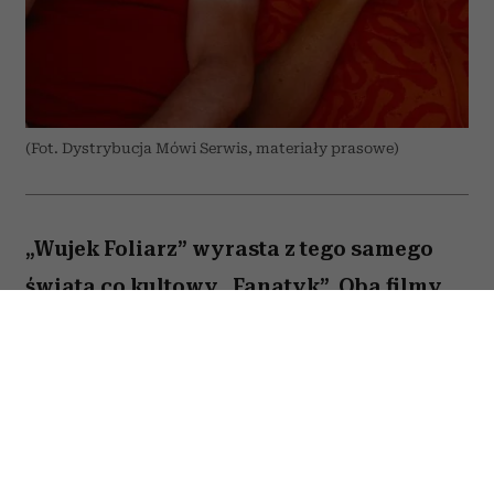
(Fot. Dystrybucja Mówi Serwis, materiały prasowe)
„Wujek Foliarz” wyrasta z tego samego
świata co kultowy „Fanatyk”. Oba filmy
inspirowane są internetowymi pastami
Malcolma XD – anonimowego autora,
którego absurdalne historie zdobyły
ogromną popularność w polskiej sieci. O
ile „Fanatyk” przenosił na ekran