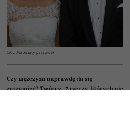
(Fot. Materiały prasowe)
Czy mężczyzn naprawdę da się
zrozumieć? Twórcy „7 rzeczy, których nie
wiecie o facetach” z przymrużeniem oka
próbują odpowiedzieć na to pytanie,
opowiadając o miłości, przyjaźni i
codziennych problemach kilku