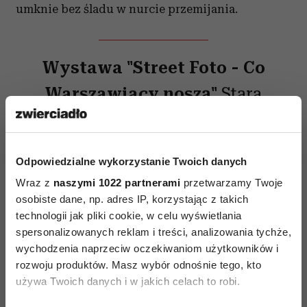
umknie bez śladu w nurcie przemijania.
Wystawa "Street Foto - Co
Warszawiacy noszą"
Stara
Galeria ZPAF, Pl. Zamkowy 8,
Warszawa Wernisaż wystawy
Odpowiedzialne wykorzystanie Twoich danych
17 grudnia 2012, godzina 18.00
Wraz z
naszymi 1022 partnerami
przetwarzamy Twoje
osobiste dane, np. adres IP, korzystając z takich
technologii jak pliki cookie, w celu wyświetlania
spersonalizowanych reklam i treści, analizowania tychże,
wychodzenia naprzeciw oczekiwaniom użytkowników i
rozwoju produktów. Masz wybór odnośnie tego, kto
używa Twoich danych i w jakich celach to robi.