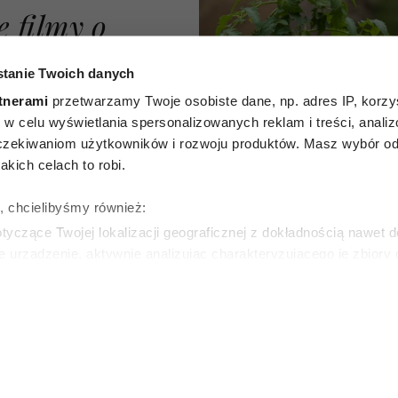
e filmy o
ycia od
tanie Twoich danych
Każdy z
tnerami
przetwarzamy Twoje osobiste dane, np. adres IP, korzys
ie, w celu wyświetlania spersonalizowanych reklam i treści, anali
dzieję i
zekiwaniom użytkowników i rozwoju produktów. Masz wybór odn
kich celach to robi.
że nigdy
ę, chcielibyśmy również:
późno na
yczące Twojej lokalizacji geograficznej z dokładnością nawet d
e urządzenie, aktywnie analizując charakteryzującego je zbiory
ę
wirtualny odcisk palca)
ie tego, jak Twoje osobiste dane są przetwarzane oraz ustaw w
zegółów
. W Deklaracji plików cookie możesz zmienić lub wycof
ICZ
6
ie do spersonalizowania treści i reklam, aby oferować funkcje 