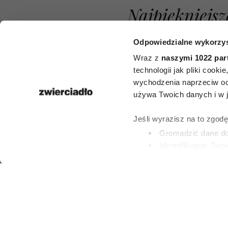
Najpiękniejsz
zaczynaniu ż
Odpowiedzialne wykorzys
nowa po 50. 
Wraz z
naszymi 1022 par
technologii jak pliki cook
nich daje na
wychodzenia naprzeciw oc
używa Twoich danych i w ja
przypomina, 
Jeśli wyrazisz na to zgod
nie jest za 
Gromadzić dane dot
Identyfikować Twoj
zmian
(fingerprinting, czyli 
Dowiedz się więcej odnośn
preferencje w
sekcji szc
MARTA WASZKIEW
dowolnej chwili.
30 CZERWCA 202
Wykorzystujemy pliki cook