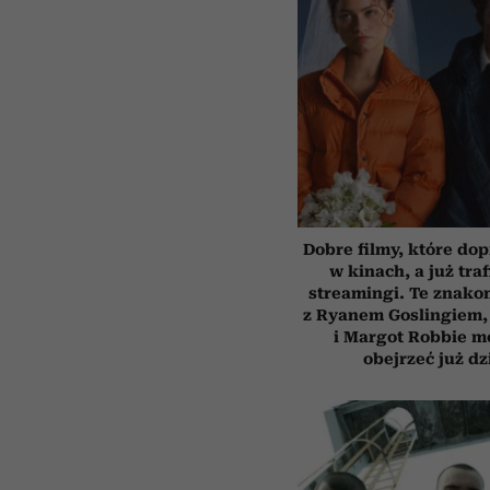
Dobre filmy, które dop
w kinach, a już traf
streamingi. Te znakom
z Ryanem Goslingiem,
i Margot Robbie m
obejrzeć już dz