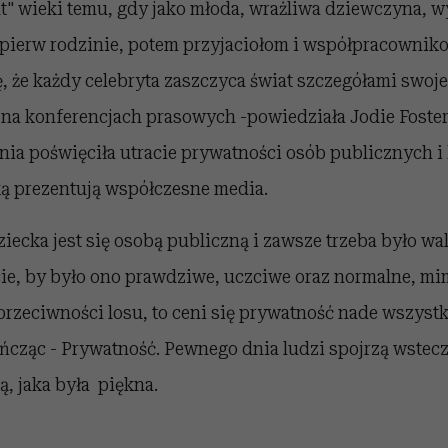
t" wieki temu, gdy jako młoda, wrażliwa dziewczyna, 
pierw rodzinie, potem przyjaciołom i współpracowniko
ę, że każdy celebryta zaszczyca świat szczegółami swoj
na konferencjach prasowych -powiedziała Jodie Foster
ia poświęciła utracie prywatności osób publicznych i
aką prezentują współczesne media.
dziecka jest się osobą publiczną i zawsze trzeba było wa
cie, by było ono prawdziwe, uczciwe oraz normalne, m
przeciwności losu, to ceni się prywatność nade wszystk
ończąc - Prywatność. Pewnego dnia ludzi spojrzą wstec
ą, jaka była piękna.