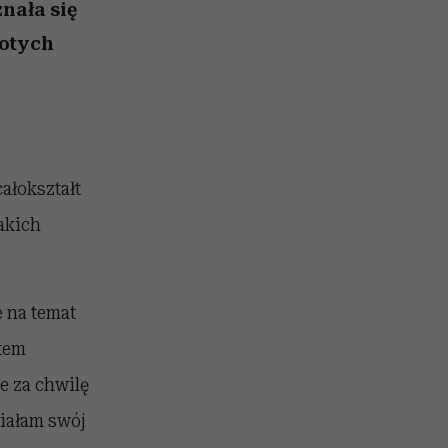
nił
relację z pieniędzmi
znała się
ane
łotych
zonu
ałokształt
akich
 na temat
stem
e za chwilę
Miałam swój