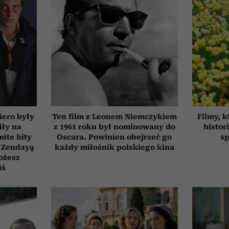
iero były
Ten film z Leonem Niemczykiem
Filmy, k
iły na
z 1961 roku był nominowany do
histor
ite hity
Oscara. Powinien obejrzeć go
sp
 Zendayą
każdy miłośnik polskiego kina
ożesz
iś