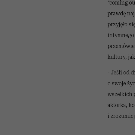
"coming ou
prawdę naj
przyjęło si
intymnego 
przemówien
kultury, j
- Jeśli od 
o swoje ży
wszelkich 
aktorka, k
i zrozumiej