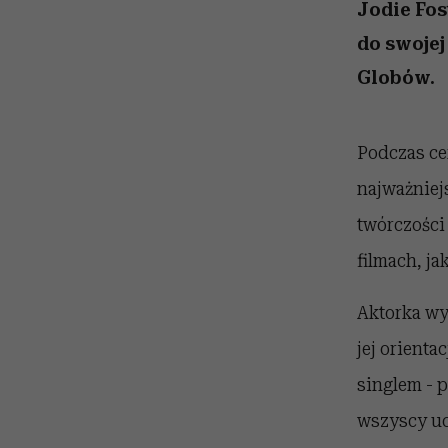
kawę z Kasią Miller”, s.
girls”
Jodie Fos
odc. 7]
do swojej
Globów.
Podczas ce
najważniej
twórczości
filmach, ja
Aktorka wy
jej orienta
singlem - p
wszyscy uc