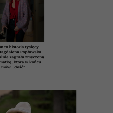
lm to historia tysięcy
 Magdalena Popławska
lnie zagrała zmęczoną
matkę, która w końcu
mówi „dość”