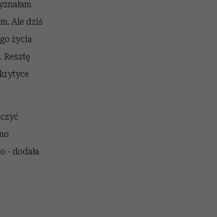
wyznałam
m. Ale dziś
ego życia
. Resztę
 krytyce
lczyć
imo
o - dodała
z