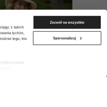
Zezwól na wszystkie
tając z takich
zowania tychże,
Spersonalizuj
ośnie tego, kto
o kilku metrów
 danych
łasne
ać swoją zgodę w
społecznościowe