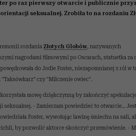
 5,
kwestie, o których wciąż
skutki dla związku i dla
Miller s. 5, odc. 6]
Raport Lyst ujaw
ter po raz pierwszy otwarcie i publicznie przy
boimy się mówić
partnerki
najbardziej pożąd
 orientacji seksualnej. Zrobiła to na rozdaniu Z
ubrania i marki se
remonii rozdania
Złotych Globów
, nazywanych
szymi nagrodami filmowymi po Oscarach, statuetka za c
 powędrowała do Jodie Foster, niezapomnianej z ról w t
k "Taksówkarz" czy "Milczenie owiec".
korzystała mowę dziękczynną by zakończyć spekulacje
cji seksualnej. - Zamierzam powiedzieć to otwarcie... Je
owiedziała Foster, wywołując lawinę śmiechu na sali, al
ichli, by pozwolić aktorce skończyć przemówienie. - 