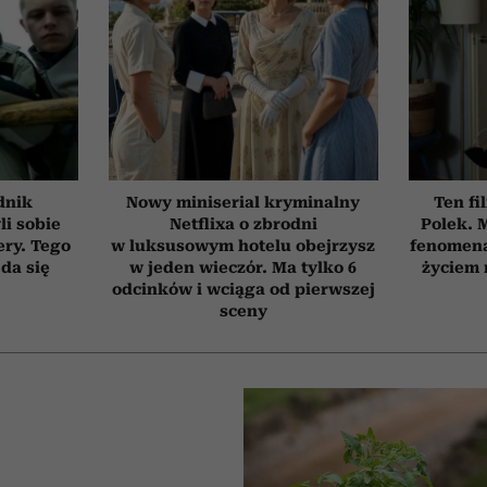
dnik
Nowy miniserial kryminalny
Ten fi
li sobie
Netflixa o zbrodni
Polek.
ery. Tego
w luksusowym hotelu obejrzysz
fenomena
 da się
w jeden wieczór. Ma tylko 6
życiem 
odcinków i wciąga od pierwszej
sceny