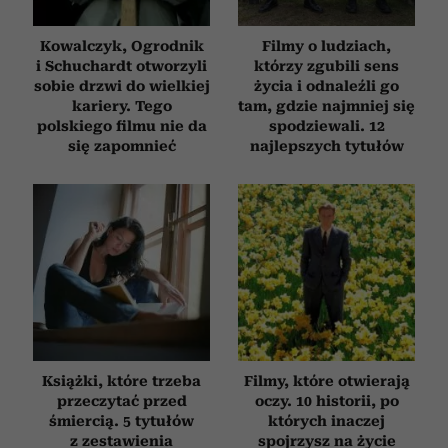
społecznościowym, reklamowym i analitycznym.
Partnerzy mogą połączyć te informacje z innymi danymi
Kowalczyk, Ogrodnik
Filmy o ludziach,
otrzymanymi od Ciebie lub uzyskanymi podczas
i Schuchardt otworzyli
którzy zgubili sens
korzystania z ich usług.
sobie drzwi do wielkiej
życia i odnaleźli go
kariery. Tego
tam, gdzie najmniej się
polskiego filmu nie da
spodziewali. 12
się zapomnieć
najlepszych tytułów
Książki, które trzeba
Filmy, które otwierają
przeczytać przed
oczy. 10 historii, po
śmiercią. 5 tytułów
których inaczej
z zestawienia
spojrzysz na życie