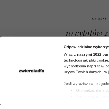
KSIĄŻKI
10 cytatów 
1984”, które
Odpowiedzialne wykorzys
bardziej aktu
Wraz z
naszymi 1022 par
technologii jak pliki cook
kiedykolwiek.
wychodzenia naprzeciw oc
używa Twoich danych i w ja
George’a Or
Jeśli wyrazisz na to zgod
wolności i 
Gromadzić dane dot
Identyfikować Twoj
wciąż daj
(fingerprinting, czyli 
Dowiedz się więcej odnośn