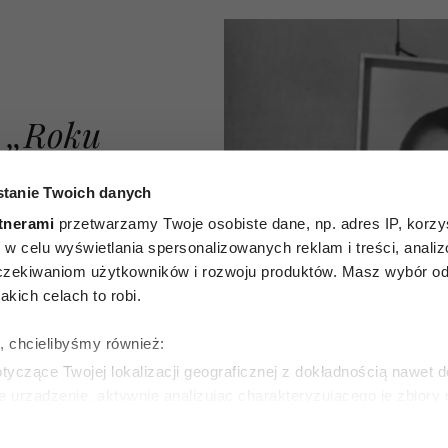
z „Roku
 brzmią
tanie Twoich danych
alnie niż
tnerami
przetwarzamy Twoje osobiste dane, np. adres IP, korzys
ie, w celu wyświetlania spersonalizowanych reklam i treści, anali
 Te słowa
zekiwaniom użytkowników i rozwoju produktów. Masz wybór odn
kich celach to robi.
wella o
ę, chcielibyśmy również:
władzy
yczące Twojej lokalizacji geograficznej z dokładnością nawet d
e urządzenie, aktywnie analizując charakteryzującego je zbiory
ą do
wirtualny odcisk palca)
ie tego, jak Twoje osobiste dane są przetwarzane oraz ustaw w