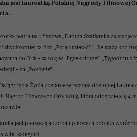
nice
edź
 5,
ć
sezon jesień–zima 2026/27
zaskakujący faworyt
Miller s. 5, odc. 6]
zupełny brak ogł
girls”
ska jest laureatką Polskiej Nagrody Filmowej O
cia.
torka teatralna i filmowa, Danuta Szaflarska za swoje r
 dwukrotnie: za film „Pora umierać” i „Ile waży koń troj
owana do Orła - za rolę w „Egzekutorze”, „Tygodniu z 
edycji – za „Pokłosie”.
 Osiągnięcia Życia zostanie wręczona dostojnej Laurea
ch Nagród Filmowych Orły 2013, która odbędzie się 4 m
rszawie.
arska jest pierwszą aktorką i pierwszą kobietą wyróżni
w tej kategorii.