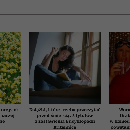
 oczy. 10
Książki, które trzeba przeczytać
Woro
inaczej
przed śmiercią. 5 tytułów
i Gra
cie
z zestawienia Encyklopedii
w komedi
Britannica
powstani