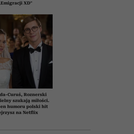
„Emigracji XD”
da-Curuś, Roznerski
ielny szukają miłości.
en humoru polski hit
jrzysz na Netflix