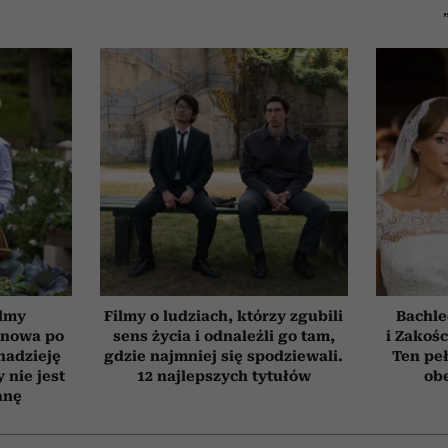
ilmy
Filmy o ludziach, którzy zgubili
Bachle
d nowa po
sens życia i odnaleźli go tam,
i Zakośc
 nadzieję
gdzie najmniej się spodziewali.
Ten peł
 nie jest
12 najlepszych tytułów
obe
anę