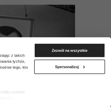
Zezwól na wszystkie
tając z takich
zowania tychże,
Spersonalizuj
ośnie tego, kto
o kilku metrów
 danych
łasne