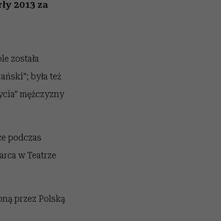
ady
to dla nich zarwiesz noc
Auschwitz
rły 2013 za
ole została
ański”; była też
życia” mężczyzny
tce podczas
arca w Teatrze
oną przez Polską