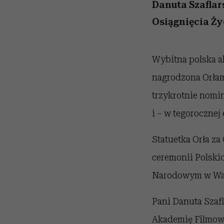
przekraczają swoje gra
powinien znać odpowi
kawę z Kasią Miller”, s.
Wiemy, gdzie go kupi
Danuta Szaflar
w seksie?
odc. 7]
Osiągnięcia Ży
Wybitna polska ak
nagrodzona Orłami
trzykrotnie nomin
i – w tegorocznej 
Statuetka Orła za
ceremonii Polski
Narodowym w Wa
Pani Danuta Szafl
Akademię Filmową 