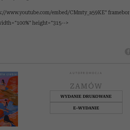
tps://www.youtube.com/embed/CMmty_a59KE" framebor
 width="100%" height="315-->
AUTOPROMOCJA
ZAMÓW
WYDANIE DRUKOWANE
E-WYDANIE