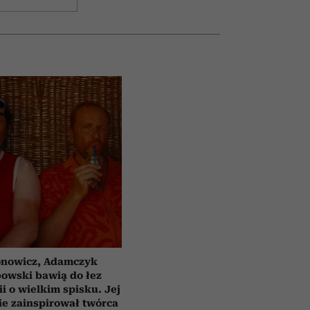
nowicz, Adamczyk
bowski bawią do łez
i o wielkim spisku. Jej
e zainspirował twórca