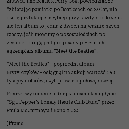
Znawca The Beatles, Perry Cox, powiedział, że
"zbierając pamiątki po Beatlesach od 30 lat, nie
czuję już takiej ekscytacji przy każdym odkryciu,
ale ten album to jedna z dwóch najważniejszych
rzeczy, jeśli mówimy o pozostałościach po
zespole - drugą jest podpisany przez nich
egzemplarz albumu "Meet the Beatles".
"Meet the Beatles" - poprzedni album
Brytyjczyków - osiągnął na aukcji wartość 150
tysięcy dolarów, czyli prawie o połowę niższą.
Poniżej wykonanie jednej z piosenek na płycie
"Sgt. Pepper's Lonely Hearts Club Band" przez
Paula McCartney'a i Bono z U2:
[iframe