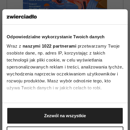
Odpowiedzialne wykorzystanie Twoich danych
Wraz z
naszymi 1022 partnerami
przetwarzamy Twoje
osobiste dane, np. adres IP, korzystając z takich
ZAMÓW
technologii jak pliki cookie, w celu wyświetlania
WYDANIE DRUKOWANE
spersonalizowanych reklam i treści, analizowania tychże,
wychodzenia naprzeciw oczekiwaniom użytkowników i
E-WYDANIE
rozwoju produktów. Masz wybór odnośnie tego, kto
używa Twoich danych i w jakich celach to robi.
Jeśli wyrazisz na to zgodę, chcielibyśmy również:
Gromadzić dane dotyczące Twojej lokalizacji
Zezwól na wszystkie
geograficznej z dokładnością nawet do kilku metrów
Identyfikować Twoje urządzenie, aktywnie