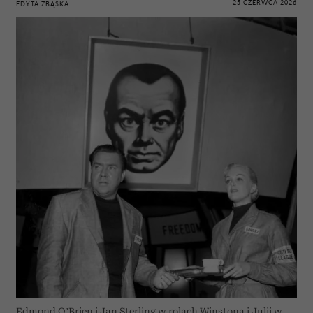
25 CZERWCA 2026
EDYTA ZBĄSKA
Edmond O’Brien i Jan Sterling w rolach Winstona i Julii w