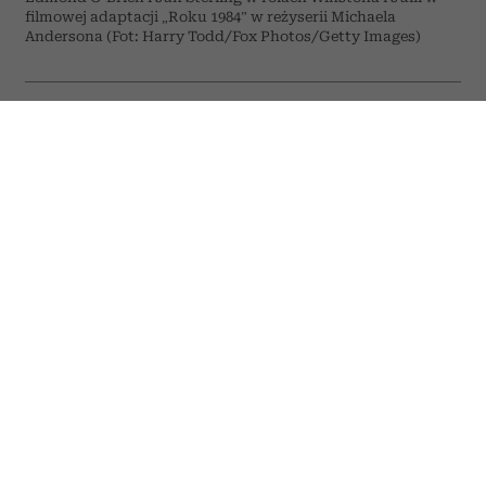
filmowej adaptacji „Roku 1984” w reżyserii Michaela
Andersona (Fot: Harry Todd/Fox Photos/Getty Images)
ODSŁUCHAJ ARTYKUŁ
00:00
07:28
Choć od pierwszego wydania „Roku 1984”
minęło już ponad siedemdziesiąt lat,
powieść George’a Orwella wciąż
pozostaje jedną z najczęściej
przywoływanych literackich wizji