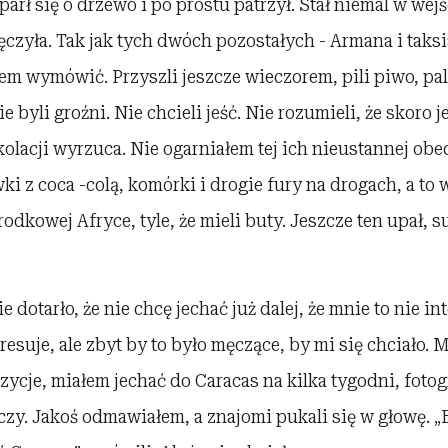
parł się o drzewo i po prostu patrzył. Stał niemal w wej
zyła. Tak jak tych dwóch pozostałych - Armana i taksi
em wymówić. Przyszli jeszcze wieczorem, pili piwo, pali
ie byli groźni. Nie chcieli jeść. Nie rozumieli, że skoro 
 kolacji wyrzuca. Nie ogarniałem tej ich nieustannej ob
i z coca -colą, komórki i drogie fury na drogach, a to
rodkowej Afryce, tyle, że mieli buty. Jeszcze ten upał, s
dotarło, że nie chcę jechać już dalej, że mnie to nie in
eresuje, ale zbyt by to było męczące, by mi się chciało.
ozycje, miałem jechać do Caracas na kilka tygodni, fotog
eczy. Jakoś odmawiałem, a znajomi pukali się w głowę. „