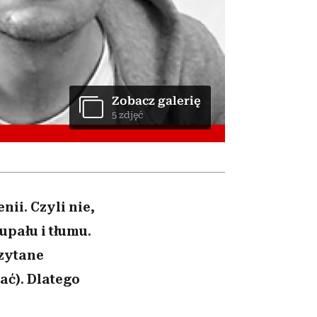
026/27
iej
zupełny brak ogłady
mogą zrobić rodzice
girls”
Zobacz galerię
5 zdjęć
ii. Czyli nie,
upału i tłumu.
czytane
ać). Dlatego