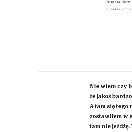
kawę z Kasią Miller”, s.
rachunek sumienia
modelowania
weterynarz”
FILIP SPRINGER
odc. 7]
15 KWIETNIA 2013
Nie wiem czy b
że jakoś bardzo
A tam się tego 
zostawiłem w g
tam nie jeżdżę.