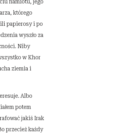
ściu namiotu, jego
arza, którego
li papierosy i po
jedzenia wyszło za
ecności. Niby
 wszystko w Khor
ucha ziemia i
teresuje. Albo
 Miałem potem
rafować jakiś Irak
Bo przecież każdy