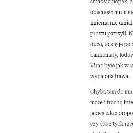
śniady chłopak, o
obecność mnie męc
imienia nie umiał
prostu patrzyli. N
dużo, to się je po
bankomaty, lodówk
Virac było jak w ś
wypalona trawa.
Chyba tam do mnie 
może i trochę int
jakieś takie prop
czy coś z tych rz