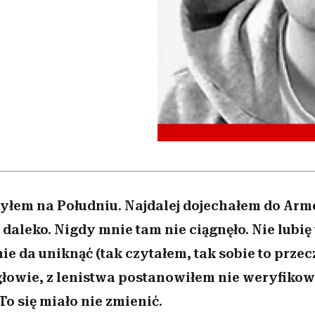
 5,
osób, które biorą na siebie za
powinien znać odpowiedź
Wiemy, gdzie go kupić
Miller s. 5, odc. 6]
sezon jesień–zima 2
mężczyzna jest mn
dużo
reaktywny”
yłem na Południu. Najdalej dojechałem do Armen
 daleko. Nigdy mnie tam nie ciągnęło. Nie lubię 
nie da uniknąć (tak czytałem, tak sobie to prze
łowie, z lenistwa postanowiłem nie weryfikow
 To się miało nie zmienić.