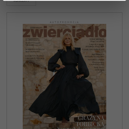
KONCERTY
dane są przetwarzane oraz ustaw własne preferencje w
sekcji szczegółów
. W Deklaracji plików cookie możesz
zmienić lub wycofać swoją zgodę w dowolnej chwili.
AUTOPROMOCJA
Wykorzystujemy pliki cookie do spersonalizowania treści
i reklam, aby oferować funkcje społecznościowe i
analizować ruch w naszej witrynie. Informacje o tym, jak
korzystasz z naszej witryny, udostępniamy partnerom
społecznościowym, reklamowym i analitycznym.
Partnerzy mogą połączyć te informacje z innymi danymi
otrzymanymi od Ciebie lub uzyskanymi podczas
korzystania z ich usług.