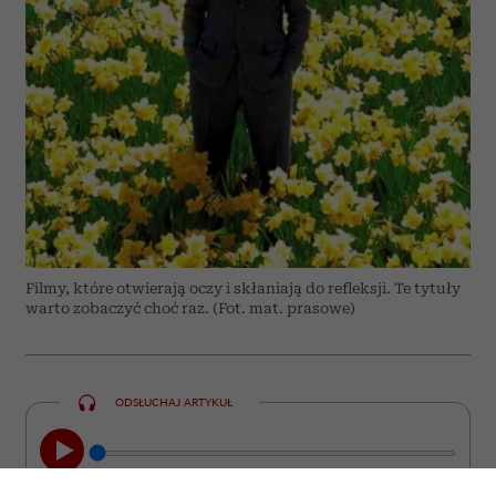
Filmy, które otwierają oczy i skłaniają do refleksji. Te tytuły
warto zobaczyć choć raz. (Fot. mat. prasowe)
ODSŁUCHAJ ARTYKUŁ
00:00
08:44