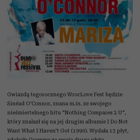
Gwiazdą tegorocznego WrocLove Fest będzie
Sinéad O'Connor, znana m.in. ze swojego
nieśmiertelnego hitu "Nothing Compares 2 U",
który znalazł się na jej drugim albumie I Do Not
Want What I Haven't Got (1990). Wydała 13 płyt,
zdobyła Grammy za swoją drugą płytę