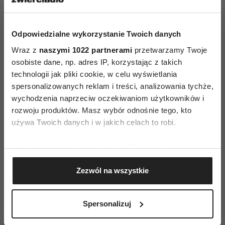
ją najsłynniejszą ambasadorką portugalskiej
muzyki etnicznej. Dzięki niej fado zagościło na
największych scenach całego świata, w tym:
Odpowiedzialne wykorzystanie Twoich danych
Carnegie Hall (Nowy Jork), Sydney Opera, Royal
Wraz z
naszymi 1022 partnerami
przetwarzamy Twoje
Albert Hall (Londyn) czy Moscow House of Music.
osobiste dane, np. adres IP, korzystając z takich
technologii jak pliki cookie, w celu wyświetlania
W 2000 r. wystąpiła w portugalskim programie,
spersonalizowanych reklam i treści, analizowania tychże,
którego gościem był Sting. Oczarowany jej
wychodzenia naprzeciw oczekiwaniom użytkowników i
ekspresją zaproponował współpracę. Nagrany
rozwoju produktów. Masz wybór odnośnie tego, kto
przez nich wspólnie utwór "A Thousand Years
używa Twoich danych i w jakich celach to robi.
stał się nieformalnym hymnem Igrzysk
Jeśli wyrazisz na to zgodę, chcielibyśmy również:
Olimpijskich 2004 w Atenach".
Gromadzić dane dotyczące Twojej lokalizacji
Zezwól na wszystkie
geograficznej z dokładnością nawet do kilku metrów
Identyfikować Twoje urządzenie, aktywnie
analizując charakteryzującego je zbiory danych
Spersonalizuj
(fingerprinting, czyli wirtualny odcisk palca)
Dowiedz się więcej odnośnie tego, jak Twoje osobiste