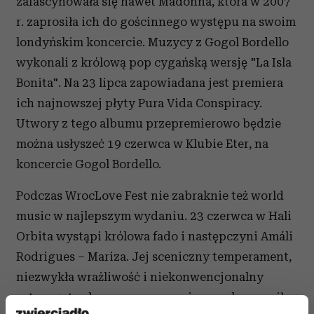
zafascynowała się nawet Madonna, która w 2007
r. zaprosiła ich do gościnnego występu na swoim
londyńskim koncercie. Muzycy z Gogol Bordello
wykonali z królową pop cygańską wersję "La Isla
Bonita". Na 23 lipca zapowiadana jest premiera
ich najnowszej płyty Pura Vida Conspiracy.
Utwory z tego albumu przepremierowo będzie
można usłyszeć 19 czerwca w Klubie Eter, na
koncercie Gogol Bordello.
Podczas WrocLove Fest nie zabraknie też world
music w najlepszym wydaniu. 23 czerwca w Hali
Orbita wystąpi królowa fado i następczyni Amáli
Rodrigues – Mariza. Jej sceniczny temperament,
niezwykła wrażliwość i niekonwencjonalny
w tym gatunku muzycznym wizerunek uczyniły