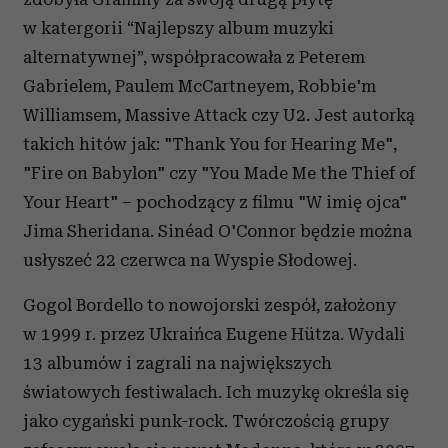
w katergorii “Najlepszy album muzyki
alternatywnej”, współpracowała z Peterem
Gabrielem, Paulem McCartneyem, Robbie'm
Williamsem, Massive Attack czy U2. Jest autorką
takich hitów jak: "Thank You for Hearing Me",
"Fire on Babylon" czy "You Made Me the Thief of
Your Heart" – pochodzący z filmu "W imię ojca"
Jima Sheridana. Sinéad O'Connor będzie można
usłyszeć 22 czerwca na Wyspie Słodowej.
Gogol Bordello to nowojorski zespół, założony
w 1999 r. przez Ukraińca Eugene Hütza. Wydali
13 albumów i zagrali na największych
światowych festiwalach. Ich muzykę określa się
jako cygański punk-rock. Twórczością grupy