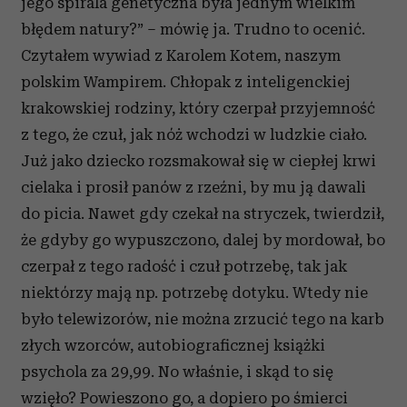
jego spirala genetyczna była jednym wielkim
błędem natury?” – mówię ja. Trudno to ocenić.
Czytałem wywiad z Karolem Kotem, naszym
polskim Wampirem. Chłopak z inteligenckiej
krakowskiej rodziny, który czerpał przyjemność
z tego, że czuł, jak nóż wchodzi w ludzkie ciało.
Już jako dziecko rozsmakował się w ciepłej krwi
cielaka i prosił panów z rzeźni, by mu ją dawali
do picia. Nawet gdy czekał na stryczek, twierdził,
że gdyby go wypuszczono, dalej by mordował, bo
czerpał z tego radość i czuł potrzebę, tak jak
niektórzy mają np. potrzebę dotyku. Wtedy nie
było telewizorów, nie można zrzucić tego na karb
złych wzorców, autobiograficznej książki
psychola za 29,99. No właśnie, i skąd to się
wzięło? Powieszono go, a dopiero po śmierci