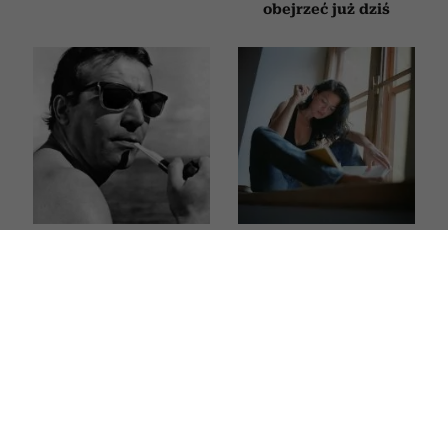
obejrzeć już dziś
Ten film z Leonem
Książki, które trzeba
Niemczykiem z 1961
przeczytać przed
roku był nominowany
śmiercią. 5 tytułów
do Oscara. Powinien
z zestawienia
obejrzeć go każdy
Encyklopedii
miłośnik polskiego
Britannica
kina
FILMY