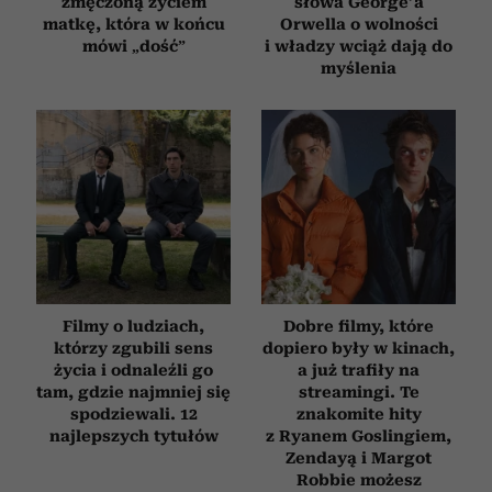
zmęczoną życiem
słowa George’a
matkę, która w końcu
Orwella o wolności
mówi „dość”
i władzy wciąż dają do
myślenia
Filmy o ludziach,
Dobre filmy, które
którzy zgubili sens
dopiero były w kinach,
życia i odnaleźli go
a już trafiły na
tam, gdzie najmniej się
streamingi. Te
spodziewali. 12
znakomite hity
najlepszych tytułów
z Ryanem Goslingiem,
Zendayą i Margot
Robbie możesz