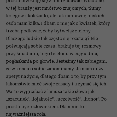
prostu przestaję się z nimi zadawać. Wiadomo,
w tej branży jest mnóstwo znajomych, tłumy
kolegów i koleżanki, ale tak naprawdę bliskich
osób mam kilka. I dbam o nie jak o kwiatek, który
trzeba podlewać, żeby był wciąż zielony.
Dlaczego ludzie tak często się rozstają? Nie
poświęcają sobie czasu, brakuje tej rozmowy
przy śniadaniu, tego telefonu w ciągu dnia,
pogłaskania po głowie. Jesteśmy tak zabiegani,
że w końcu o sobie zapominamy. Ja mam duży
apetyt na życie, dlatego dbam o to, by przy tym
łakomstwie mieć swoje zasady i trzymać się ich.
Warto wygrzebać z lamusa takie słowa jak
„szacunek”, „lojalność”, „uczciwość”, „honor”. Po
prostu być człowiekiem. Dla mnie to
najważniejsza rola.