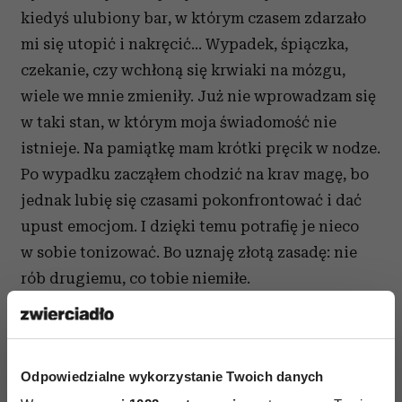
kiedyś ulubiony bar, w którym czasem zdarzało
mi się utopić i nakręcić… Wypadek, śpiączka,
czekanie, czy wchłoną się krwiaki na mózgu,
wiele we mnie zmieniły. Już nie wprowadzam się
w taki stan, w którym moja świadomość nie
istnieje. Na pamiątkę mam krótki pręcik w nodze.
Po wypadku zacząłem chodzić na krav magę, bo
jednak lubię się czasami pokonfrontować i dać
upust emocjom. I dzięki temu potrafię je nieco
w sobie tonizować. Bo uznaję złotą zasadę: nie
rób drugiemu, co tobie niemiłe.
Wybaczyłbyś zdradę?
Wydaje mi się, że tak. Podkreślam jednak „wydaje
Odpowiedzialne wykorzystanie Twoich danych
mi się”. Dopóki nie przeżyjemy ekstremalnych