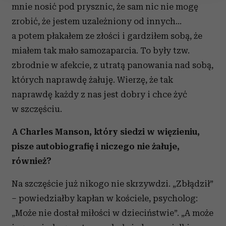
mnie nosić pod prysznic, że sam nic nie mogę
Wykorzystujemy pliki cookie do spersonalizowania treści
zrobić, że jestem uzależniony od innych…
i reklam, aby oferować funkcje społecznościowe i
analizować ruch w naszej witrynie. Informacje o tym, jak
a potem płakałem ze złości i gardziłem sobą, że
korzystasz z naszej witryny, udostępniamy partnerom
miałem tak mało samozaparcia. To były tzw.
społecznościowym, reklamowym i analitycznym.
zbrodnie w afekcie, z utratą panowania nad sobą,
Partnerzy mogą połączyć te informacje z innymi danymi
których naprawdę żałuję. Wierzę, że tak
otrzymanymi od Ciebie lub uzyskanymi podczas
naprawdę każdy z nas jest dobry i chce żyć
korzystania z ich usług.
w szczęściu.
A Charles Manson, który siedzi w więzieniu,
pisze autobiografię i niczego nie żałuje,
również?
Na szczęście już nikogo nie skrzywdzi. „Zbłądził”
– powiedziałby kapłan w kościele, psycholog:
„Może nie dostał miłości w dzieciństwie”. „A może