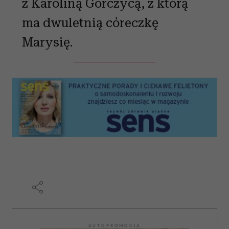
z Karoliną Gorczycą, z którą
ma dwuletnią córeczkę
Marysię.
AUTOPROMOCJA