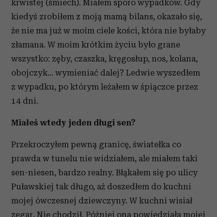
krwistej (śmiech). Miałem sporo wypadków. Gdy
kiedyś zrobiłem z moją mamą bilans, okazało się,
że nie ma już w moim ciele kości, która nie byłaby
złamana. W moim krótkim życiu było grane
wszystko: zęby, czaszka, kręgosłup, nos, kolana,
obojczyk… wymieniać dalej? Ledwie wyszedłem
z wypadku, po którym leżałem w śpiączce przez
14 dni.
Miałeś wtedy jeden długi sen?
Przekroczyłem pewną granicę, światełka co
prawda w tunelu nie widziałem, ale miałem taki
sen-niesen, bardzo realny. Błąkałem się po ulicy
Puławskiej tak długo, aż doszedłem do kuchni
mojej ówczesnej dziewczyny. W kuchni wisiał
zegar. Nie chodził. Później ona powiedziała mojej