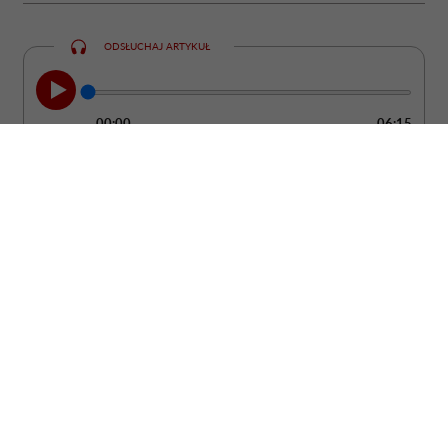
ODSŁUCHAJ ARTYKUŁ
00:00
06:15
Kobieta może być ubrana od stóp do głów
w drogie rzeczy od projektantów, a mimo
to wyglądać ostentacyjnie i „tanio”. Bo
żadne pieniądze nie są w stanie dodać
człowiekowi klasy, jeśli nie potrafi
zadbać o absolutną podstawę: uprzejmość
i dobre maniery.