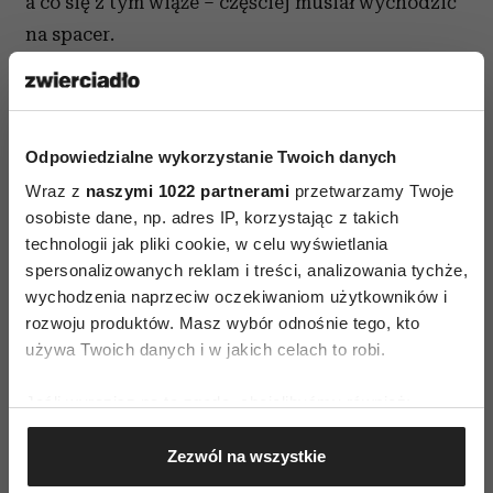
a co się z tym wiąże – częściej musiał wychodzić
na spacer.
Czytaj także
Odpowiedzialne wykorzystanie Twoich danych
Wraz z
naszymi 1022 partnerami
przetwarzamy Twoje
osobiste dane, np. adres IP, korzystając z takich
technologii jak pliki cookie, w celu wyświetlania
spersonalizowanych reklam i treści, analizowania tychże,
wychodzenia naprzeciw oczekiwaniom użytkowników i
rozwoju produktów. Masz wybór odnośnie tego, kto
używa Twoich danych i w jakich celach to robi.
Jeśli wyrazisz na to zgodę, chcielibyśmy również:
Gromadzić dane dotyczące Twojej lokalizacji
Zezwól na wszystkie
geograficznej z dokładnością nawet do kilku metrów
Identyfikować Twoje urządzenie, aktywnie