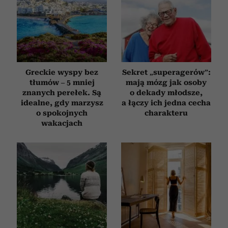
Greckie wyspy bez
Sekret „superagerów”:
tłumów – 5 mniej
mają mózg jak osoby
znanych perełek. Są
o dekady młodsze,
idealne, gdy marzysz
a łączy ich jedna cecha
o spokojnych
charakteru
wakacjach