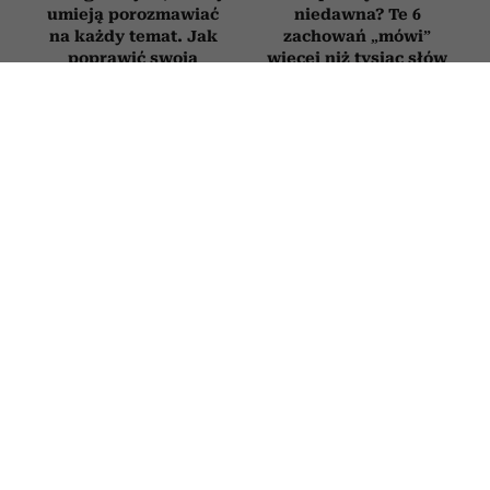
umieją porozmawiać
niedawna? Te 6
na każdy temat. Jak
zachowań „mówi”
poprawić swoją
więcej niż tysiąc słów
erudycję?
ZDROWIE
Onkolodzy unikają go jak ognia. Ten
popularny produkt z lodówki
drastycznie zwiększa ryzyko
nowotworów
13 LIPCA 2026
PATRYCJA KLIKOWSKA