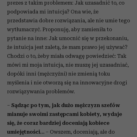
korzystasz z naszej witryny, udostępniamy partnerom
prezes z takim problemem: Jak uzasadnić to, co
społecznościowym, reklamowym i analitycznym.
podpowiada mi intuicja? Ona wie, że
Partnerzy mogą połączyć te informacje z innymi danymi
przedstawia dobre rozwiązania, ale nie umie tego
otrzymanymi od Ciebie lub uzyskanymi podczas
wytłumaczyć. Proponuję, aby zamieniła to
korzystania z ich usług.
pytanie na inne: Jak umocnić się w przekonaniu,
że intuicja jest zaletą, że mam prawo jej używać?
Chodzi o to, żeby miała odwagę powiedzieć: Tak
mówi mi moja intuicja, nie muszę jej uzasadniać,
dopóki inni (mężczyźni) nie zmienią toku
myślenia i nie otworzą się na innowacyjne drogi
rozwiązywania problemów.
–
Sądząc po tym, jak dużo mężczyzn szefów
mianuje swoimi zastępcami kobiety, wydaje
się, że coraz bardziej doceniają kobiece
umiejętności…
– Owszem, doceniają, ale do