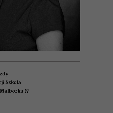
nił
relację z pieniędzmi
ane
zonu
azdy
ji Szkoła
 Malborku (7