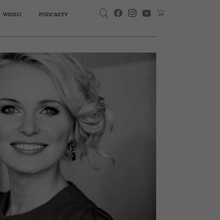
WIDEO
PODCASTY
A
PSYCHOLOGIA
STYL ŻYCIA
SPOTKANIA
PODCASTY
KSIĄŻKI
WŁOSY
WIDEO
MODA
kiedy
„Jeśli masz tendencję do
Doktor
zgadzania się, mała pauza
obala
zrobi dużą różnicę”. Halina
ości |
Piasecka o tym, że pik
, gdzie
wywać
la 50-
Kasią
eszy.
bka:
ane
Twoja wakacyjna lista lektur
Edyta Bartosiewicz zniknęła
Już nie niebieskie, białe ani
Te kolory włosów wyszły z
Dlaczego wciąż brakuje ci
Cytaty o ludziach, którzy
„Przerwa na kawę z Kasią
. 4
emocji trwa tylko 90 sekund,
glądasz
 5: Jak
ąć od
tkiem
? Ta
tóre
a
u szczytu popularności. Jej
Miller”, sezon 5, odc. 4: Czy
obgadują. Te celne słowa
mody w 2026 roku. Tych
mówi o tobie więcej, niż
czarne. Dżinsy w tych
pieniędzy? Mentorka
reszta nam „się wydaje” |
ciebie
znym
apka
nie
je
ie
kolorach będą niezastąpioną
można być uzależnionym od
rozwoju finansowego radzi,
koloryzacji radzimy unikać
myślisz. Ekspert: „To mapa
historia ma drugie dno
warto zapamiętać
„Ukryte piękno” odc. 33
zwodem
iej.
ość!
ować
bazą stylizacji na jesień 2026
jak unormować swoją
twojej osobowości”
miłości?