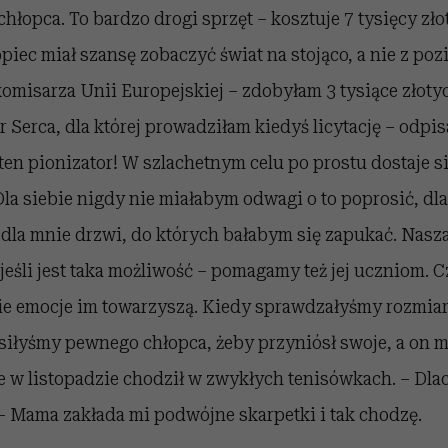
hłopca. To bardzo drogi sprzęt – kosztuje 7 tysięcy złot
piec miał szansę zobaczyć świat na stojąco, a nie z poz
komisarza Unii Europejskiej – zdobyłam 3 tysiące złoty
 Serca, dla której prowadziłam kiedyś licytację – odpisa
ten pionizator! W szlachetnym celu po prostu dostaje s
Dla siebie nigdy nie miałabym odwagi o to poprosić, dla
dla mnie drzwi, do których bałabym się zapukać. Nasza
 jeśli jest taka możliwość – pomagamy też jej uczniom. 
kie emocje im towarzyszą. Kiedy sprawdzałyśmy rozmia
łyśmy pewnego chłopca, żeby przyniósł swoje, a on mi
że w listopadzie chodził w zwykłych tenisówkach. – Dla
 – Mama zakłada mi podwójne skarpetki i tak chodzę.