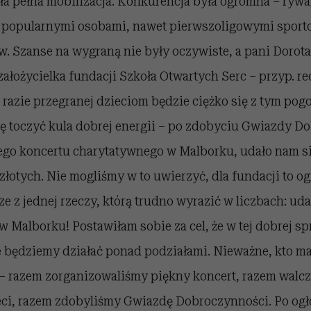
ła pełna mobilizacja. Konkurencja była ogromna – ryw
o popularnymi osobami, nawet pierwszoligowymi sport
w. Szanse na wygraną nie były oczywiste, a pani Dorot
założycielka fundacji Szkoła Otwartych Serc – przyp. red
 razie przegranej dzieciom będzie ciężko się z tym pogo
się toczyć kula dobrej energii – po zdobyciu Gwiazdy D
go koncertu charytatywnego w Malborku, udało nam s
złotych. Nie mogliśmy w to uwierzyć, dla fundacji to o
cze z jednej rzeczy, którą trudno wyrazić w liczbach: uda
w Malborku! Postawiłam sobie za cel, że w tej dobrej s
e będziemy działać ponad podziałami. Nieważne, kto ma 
 – razem zorganizowaliśmy piękny koncert, razem walcz
eci, razem zdobyliśmy Gwiazdę Dobroczynności. Po og