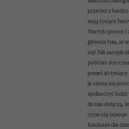
Malborku nastąpi
przecież z bardz
mają tysiące fanó
Starzyk (prezes i 
głównie tym, że w
się! Tak zaczęła 
podczas doroczne
ponad 40 tysięcy 
ja cieszę się jesz
zjednoczyć ludzi 
do nas dołączą, ż
czym się zajmuje
fundusze dla dzi