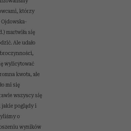
alizowaliśmy
owcami, którzy
a Ojdowska-
.) martwiła się
dzić. Ale udało
obroczynności,
ię wylicytować
gromna kwota, ale
ło mi się
prawie wszyscy się
jakie poglądy i
yliśmy o
łoszeniu wyników