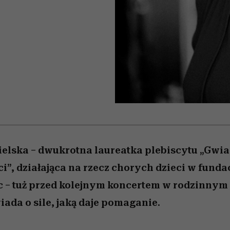
 5,
kwestie, o których wciąż
skutki dla związku i dla
Miller s. 5, odc. 6]
Raport Lyst ujaw
boimy się mówić
partnerki
najbardziej pożąd
ubrania i marki se
elska – dwukrotna laureatka plebiscytu „Gwi
”, działająca na rzecz chorych dzieci w fundac
 – tuż przed kolejnym koncertem w rodzinnym
ada o sile, jaką daje pomaganie.