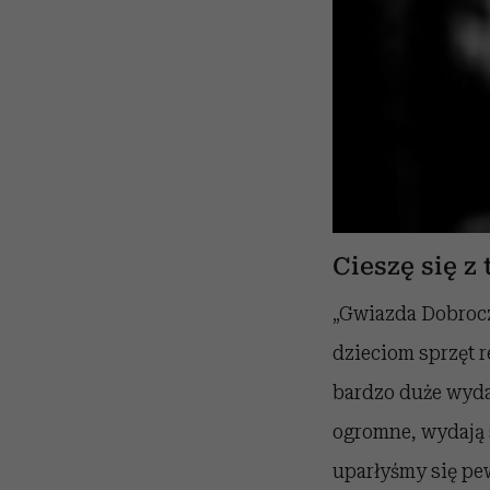
Cieszę się z 
„Gwiazda Dobrocz
dzieciom sprzęt r
bardzo duże wydat
ogromne, wydają s
uparłyśmy się pe