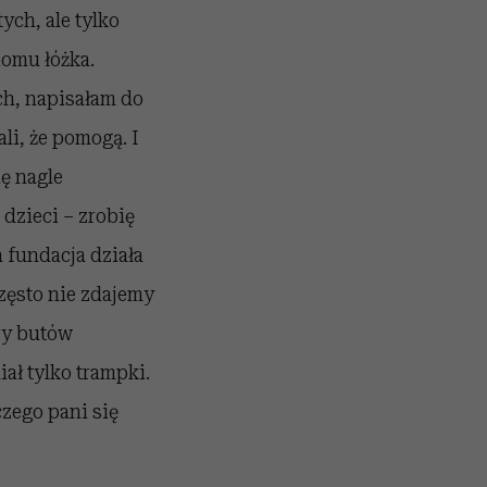
ych, ale tylko
iomu łóżka.
ch, napisałam do
li, że pomogą. I
ię nagle
 dzieci – zrobię
 fundacja działa
Często nie zdajemy
ry butów
ał tylko trampki.
czego pani się