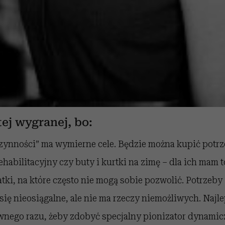
tej wygranej, bo:
ynności” ma wymierne cele. Będzie można kupić potr
ehabilitacyjny czy buty i kurtki na zimę – dla ich mam 
ki, na które często nie mogą sobie pozwolić. Potrzeby 
ię nieosiągalne, ale nie ma rzeczy niemożliwych. Najle
wnego razu, żeby zdobyć specjalny pionizator dynamic