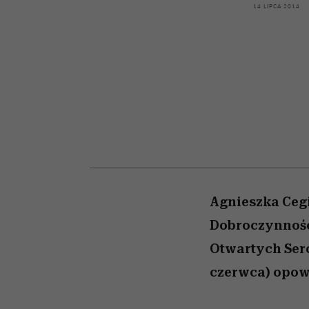
kawę z Kasią Miller”, s.
girls”
14 LIPCA 2014
odc. 7]
Agnieszka Cegi
Dobroczynności
Otwartych Serc
czerwca) opowi