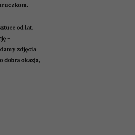
 mruczkom.
ztuce od lat.
ję –
ądamy zdjęcia
 dobra okazja,