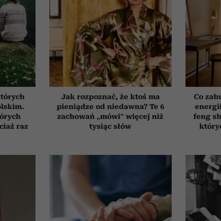
których
Jak rozpoznać, że ktoś ma
Co zab
olskim.
pieniądze od niedawna? Te 6
energi
tórych
zachowań „mówi” więcej niż
feng sh
ciaż raz
tysiąc słów
który