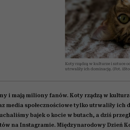
edź
 5,
j
Wiemy, gdzie go kupić
Miller s. 5, odc. 6]
przekraczają swoje g
sezon jesień–zima 2
w seksie?
Koty rządzą w kulturze i sztuce o
utrwaliły ich dominację. (Fot. iSt
ny i mają miliony fanów. Koty rządzą w kulturze
oraz media społecznościowe tylko utrwaliły ich 
łuchaliśmy bajek o kocie w butach, a dziś prze
tów na Instagramie. Międzynarodowy Dzień Ko