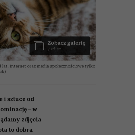
ranice
026/27
to dla nich zarwiesz noc
zaskakujący faworyt
zupełny brak ogłady
girls”
Zobacz galerię
7 zdjęć
d lat. Internet oraz media społecznościowe tylko
ock)
 i sztuce od
dominację – w
glądamy zdjęcia
ta to dobra