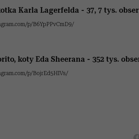
otka Karla Lagerfelda - 37, 7 tys. obs
tagram.com/p/B6YpPPvCmD9/
rito, koty Eda Sheerana - 352 tys. ob
tagram.com/p/BojrEd5HIVs/