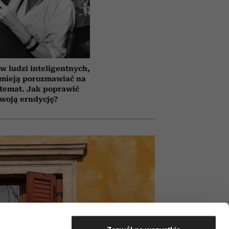
 ludzi inteligentnych,
umieją porozmawiać na
temat. Jak poprawić
woją erudycję?