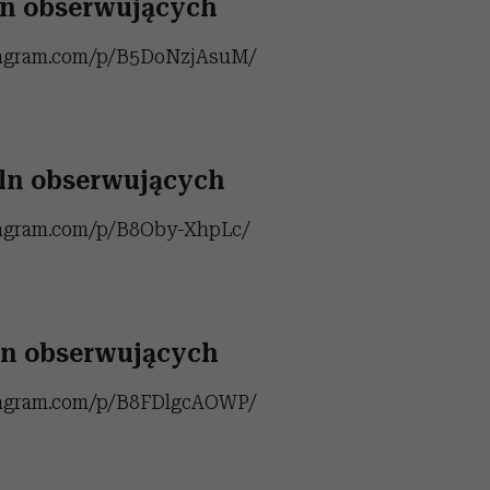
mln obserwujących
tagram.com/p/B5DoNzjAsuM/
mln obserwujących
tagram.com/p/B8Oby-XhpLc/
ln obserwujących
tagram.com/p/B8FDlgcAOWP/