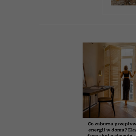
Co zaburza przepływ
energii w domu? Ek
feng shui wskazuje 5