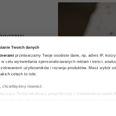
A
boczny
osoby
tanie Twoich danych
tnerami
przetwarzamy Twoje osobiste dane, np. adres IP, korzys
m.in.
ie, w celu wyświetlania spersonalizowanych reklam i treści, anali
zekiwaniom użytkowników i rozwoju produktów. Masz wybór odn
Wyniki
kich celach to robi.
dania
ę, chcielibyśmy również:
zwłaszcza
yczące Twojej lokalizacji geograficznej z dokładnością nawet d
e urządzenie, aktywnie analizując charakteryzującego je zbiory
y
wirtualny odcisk palca)
ie tego, jak Twoje osobiste dane są przetwarzane oraz ustaw w