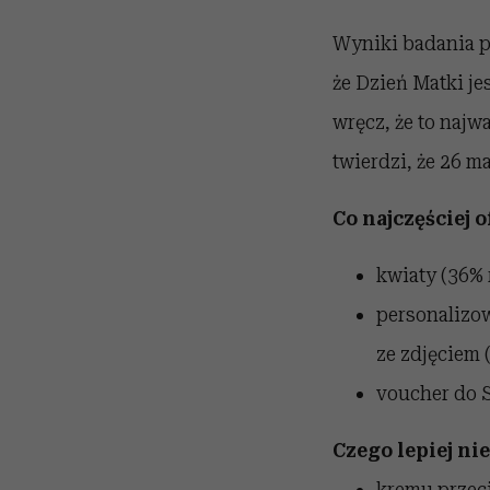
Wyniki badania p
że Dzień Matki j
wręcz, że to najw
twierdzi, że 26 m
Co najczęściej
kwiaty (36%
personalizo
ze zdjęciem 
voucher do S
Czego lepiej ni
kremu przec