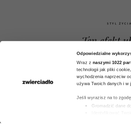
STYL ŻYCI
Ten efekt u
niepokoi 
Odpowiedzialne wykorzys
Wraz z
naszymi 1022 par
stosujące 
technologii jak pliki cook
wychodzenia naprzeciw oc
Ozempic. 
używa Twoich danych i w ja
nowego ba
Jeśli wyrazisz na to zgod
zainteresują 
Gromadzić dane dot
Identyfikować Twoj
kobiet
(fingerprinting, czyli 
Dowiedz się więcej odnośn