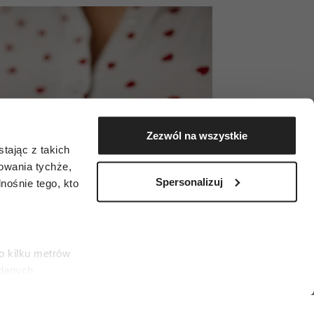
Zezwól na wszystkie
tając z takich
zowania tychże,
Spersonalizuj
ośnie tego, kto
o kilku metrów
 danych
łasne