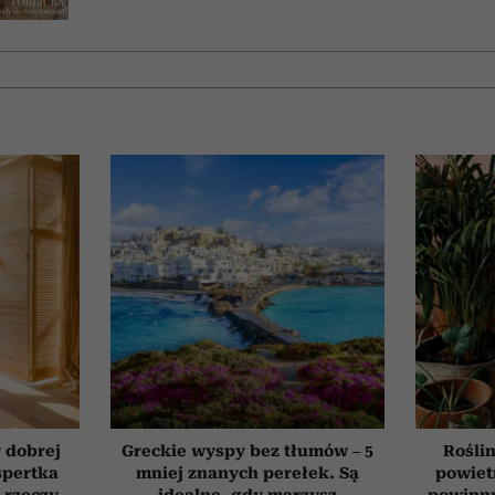
 dobrej
Greckie wyspy bez tłumów – 5
Roślin
spertka
mniej znanych perełek. Są
powiet
 rzeczy,
idealne, gdy marzysz
powinn