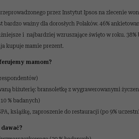
rzeprowadzonego przez Instytut Ipsos na zlecenie won
est bardzo ważny dla dorosłych Polaków. 46% ankietow
ażniejsze i najbardziej wzruszające święto w roku. 38
aja kupuje mamie prezent.
 oferujemy mamom?
 respondentów)
waną biżuterię: bransoletkę z wygrawerowanymi życzen
(10 % badanych)
PA, książkę, zaproszenie do restauracji (po 9% uczestn
e dawać?
iwzmarszczkowego (30 % badanych)