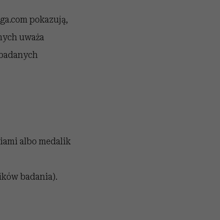
ga.com pokazują,
anych uważa
% badanych
iami albo medalik
ików badania).