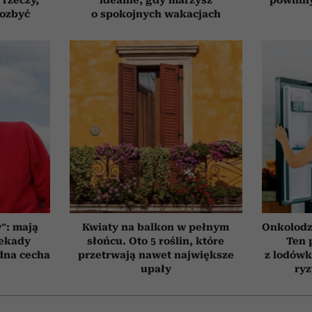
pozbyć
o spokojnych wakacjach
”: mają
Kwiaty na balkon w pełnym
Onkolodz
dekady
słońcu. Oto 5 roślin, które
Ten 
edna cecha
przetrwają nawet największe
z lodówk
upały
ry