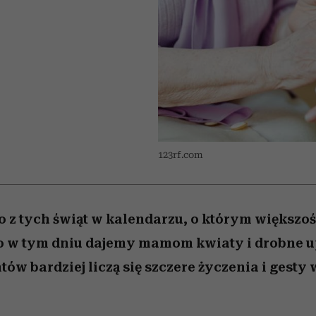
 5,
Miller s. 5, odc. 6]
skutki dla związku 
Raport Lyst ujaw
najbardziej pożąd
partnerki
ubrania i marki se
123rf.com
no z tych świąt w kalendarzu, o którym większoś
to w tym dniu dajemy mamom kwiaty i drobne u
ów bardziej liczą się szczere życzenia i gesty