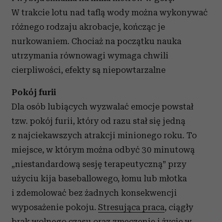
W trakcie lotu nad taflą wody można wykonywać
różnego rodzaju akrobacje, kończąc je
nurkowaniem. Chociaż na początku nauka
utrzymania równowagi wymaga chwili
cierpliwości, efekty są niepowtarzalne
Pokój furii
Dla osób lubiących wyzwalać emocje powstał
tzw. pokój furii, który od razu stał się jedną
z najciekawszych atrakcji minionego roku. To
miejsce, w którym można odbyć 30 minutową
„niestandardową sesję terapeutyczną” przy
użyciu kija baseballowego, łomu lub młotka
i zdemolować bez żadnych konsekwencji
wyposażenie pokoju.
Stresująca praca
, ciągły
brak wolnego czasu oraz zmęczenie i życie w