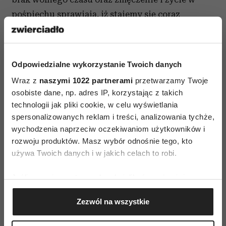
pośpiechu sprawiają, iż stajemy się coraz
bardziej zirytowani. Negatywne emocje są
blokadą dla pozytywnego samopoczucia, dlatego
tak ważne staje się wyładowanie stresu
Odpowiedzialne wykorzystanie Twoich danych
i napięcia. Pokój furii pozwala pozbyć się złej
Wraz z
naszymi 1022 partnerami
przetwarzamy Twoje
energii
osobiste dane, np. adres IP, korzystając z takich
technologii jak pliki cookie, w celu wyświetlania
Escape room
spersonalizowanych reklam i treści, analizowania tychże,
Jeden pokój, ukryte wskazówki i godzina na
wychodzenia naprzeciw oczekiwaniom użytkowników i
rozwiązanie zagadki, której rozwikłanie jest
rozwoju produktów. Masz wybór odnośnie tego, kto
używa Twoich danych i w jakich celach to robi.
konieczne by pokój opuścić. Pokoje logicznych
zagadek osadzone w intrygującej fabule zostały
Jeśli wyrazisz na to zgodę, chcielibyśmy również:
stworzone na wzór popularnych gier
Gromadzić dane dotyczące Twojej lokalizacji
komputerowych, w których celem jest wyjście
Zezwól na wszystkie
geograficznej z dokładnością nawet do kilku metrów
z zamkniętego pomieszczenia. Celem
Identyfikować Twoje urządzenie, aktywnie