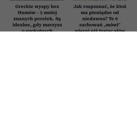
Greckie wyspy bez
Jak rozpoznać, że ktoś
tłumów – 5 mniej
ma pieniądze od
znanych perełek. Są
niedawna? Te 6
idealne, gdy marzysz
zachowań „mówi”
o spokojnych
więcej niż tysiąc słów
wakacjach
ZDROWIE
Onkolodzy unikają go jak ognia. Ten
popularny produkt z lodówki
drastycznie zwiększa ryzyko
nowotworów
13 LIPCA 2026
PATRYCJA KLIKOWSKA