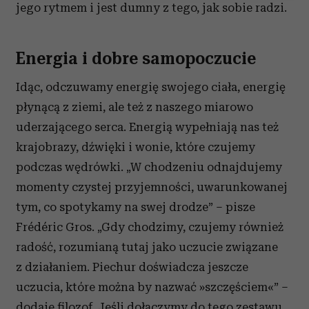
jego rytmem i jest dumny z tego, jak sobie radzi.
Wykorzystujemy pliki cookie do spersonalizowania treści
i reklam, aby oferować funkcje społecznościowe i
analizować ruch w naszej witrynie. Informacje o tym, jak
Energia i dobre samopoczucie
korzystasz z naszej witryny, udostępniamy partnerom
społecznościowym, reklamowym i analitycznym.
Idąc, odczuwamy energię swojego ciała, energię
Partnerzy mogą połączyć te informacje z innymi danymi
płynącą z ziemi, ale też z naszego miarowo
otrzymanymi od Ciebie lub uzyskanymi podczas
korzystania z ich usług.
uderzającego serca. Energią wypełniają nas też
krajobrazy, dźwięki i wonie, które czujemy
podczas wędrówki. „W chodzeniu odnajdujemy
momenty czystej przyjemności, uwarunkowanej
tym, co spotykamy na swej drodze” – pisze
Frédéric Gros. „Gdy chodzimy, czujemy również
radość, rozumianą tutaj jako uczucie związane
z działaniem. Piechur doświadcza jeszcze
uczucia, które można by nazwać »szczęściem«” –
dodaje filozof. Jeśli dołączymy do tego zestawu