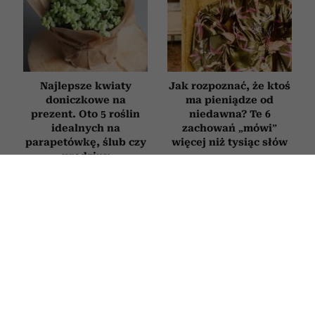
Najlepsze kwiaty
Jak rozpoznać, że ktoś
doniczkowe na
ma pieniądze od
prezent. Oto 5 roślin
niedawna? Te 6
idealnych na
zachowań „mówi”
parapetówkę, ślub czy
więcej niż tysiąc słów
urodziny