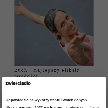
Ruch – najlepszy eliksir
młodości
Poczucie jedności ze sobą i
Odpowiedzialne wykorzystanie Twoich danych
światem
Wraz z
naszymi 1022 partnerami
przetwarzamy Twoje