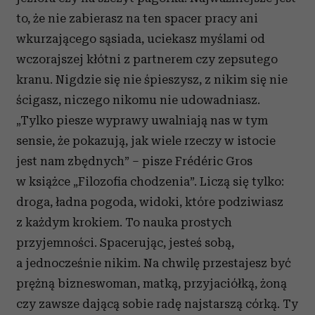
to, że nie zabierasz na ten spacer pracy ani
wkurzającego sąsiada, uciekasz myślami od
wczorajszej kłótni z partnerem czy zepsutego
kranu. Nigdzie się nie śpieszysz, z nikim się nie
ścigasz, niczego nikomu nie udowadniasz.
„Tylko piesze wyprawy uwalniają nas w tym
sensie, że pokazują, jak wiele rzeczy w istocie
jest nam zbędnych” – pisze Frédéric Gros
w książce „Filozofia chodzenia”. Liczą się tylko:
droga, ładna pogoda, widoki, które podziwiasz
z każdym krokiem. To nauka prostych
przyjemności. Spacerując, jesteś sobą,
a jednocześnie nikim. Na chwilę przestajesz być
prężną bizneswoman, matką, przyjaciółką, żoną
czy zawsze dającą sobie radę najstarszą córką. Ty