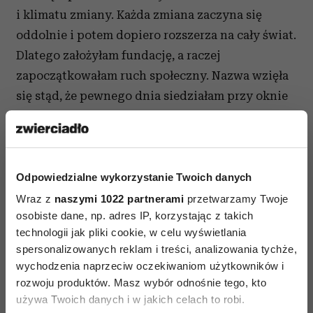
i klimatu zmiany. Każda zmiana zaczyna się
oddolnie i potem dopiero rozszerza na cały świat.
Dlatego założyłam fundację, a raczej
zapoczątkowałam ruch społeczny. Nazwa wzięła
się stąd, że pewnego dnia siedziałam przy oknie
i patrzyłam na swój ogródek, gdy nagle pod
moim oknem przebiegł lis, a zaraz za nim dwa
zające. Wyglądało to tak, jakby zające goniły lisa.
Chwilę potem w tym samym kierunku potuptała
Odpowiedzialne wykorzystanie Twoich danych
rodzina jeży. Pomyślałam, że przed czymś
Wraz z
naszymi 1022 partnerami
przetwarzamy Twoje
osobiste dane, np. adres IP, korzystając z takich
uciekają. I rzeczywiście, gdy wyszłam na dwór,
technologii jak pliki cookie, w celu wyświetlania
zobaczyłam, że na sąsiedniej działce koparka
spersonalizowanych reklam i treści, analizowania tychże,
czyści cały teren ze starych krzewów, krzaków
wychodzenia naprzeciw oczekiwaniom użytkowników i
i roślin, które przez wiele lat były domem dla
rozwoju produktów. Masz wybór odnośnie tego, kto
okolicznych zwierząt. I te zwierzęta rozbiegły
używa Twoich danych i w jakich celach to robi.