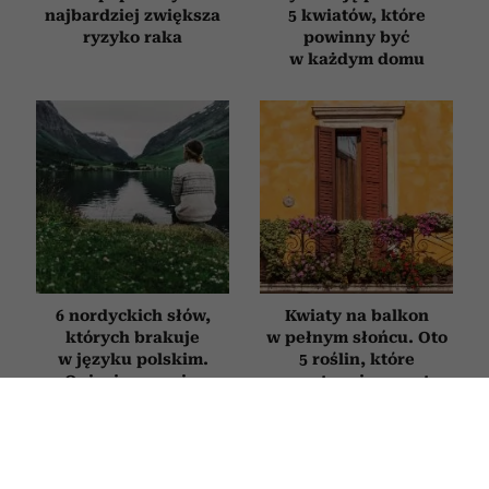
najbardziej zwiększa
5 kwiatów, które
ryzyko raka
powinny być
w każdym domu
6 nordyckich słów,
Kwiaty na balkon
których brakuje
w pełnym słońcu. Oto
w języku polskim.
5 roślin, które
Opisują uczucia,
przetrwają nawet
których
największe upały
doświadczyliśmy
chociaż raz w życiu