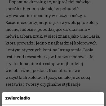
– Dopamine dressing to, najprościej mówiąc,
sposób ubierania się tak, by pobudzić
wytwarzanie dopaminy w naszym mózgu.
Zasadniczo przyjmuje się, że wywołują to kolory
mocne, radosne, pobudzające do działania –
mówi Barbara Kruk, w sieci znana jako Ciao Basia,
która prowadzi jedno z najbardziej kolorowych
i optymistycznych kont na Instagramie. Basia
jest trend researcherką w branży modowej. Jej
styl to dopamine dressing w najbardziej
wielobarwnej postaci. Nosi ubrania we
wszystkich kolorach tęczy, śmiało je ze sobą
zestawia i tworzy oryginalne stylizacje.