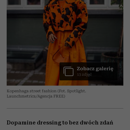
Zobacz galerię
13 zdjęć
Kopenhaga street fashion (Fot. Spotlight.
Launchmetrics/Agencja FREE)
Dopamine dressing to bez dwóch zdań