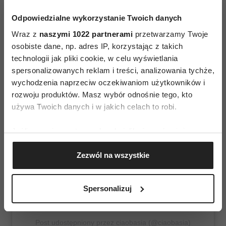
Odpowiedzialne wykorzystanie Twoich danych
Wraz z
naszymi 1022 partnerami
przetwarzamy Twoje
osobiste dane, np. adres IP, korzystając z takich
technologii jak pliki cookie, w celu wyświetlania
spersonalizowanych reklam i treści, analizowania tychże,
wychodzenia naprzeciw oczekiwaniom użytkowników i
rozwoju produktów. Masz wybór odnośnie tego, kto
używa Twoich danych i w jakich celach to robi.
Wyświetl ten post na Instagramie
Jeśli wyrazisz na to zgodę, chcielibyśmy również:
Gromadzić dane dotyczące Twojej lokalizacji
Zezwól na wszystkie
geograficznej z dokładnością nawet do kilku metrów
Identyfikować Twoje urządzenie, aktywnie
analizując charakteryzującego je zbiory danych
Spersonalizuj
(fingerprinting, czyli wirtualny odcisk palca)
Dowiedz się więcej odnośnie tego, jak Twoje osobiste
dane są przetwarzane oraz ustaw własne preferencje w
Post udostępniony przez ciaobasia (@ciaobasia)