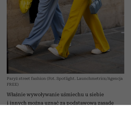
Paryż street fashion (Fot. Spotlight. Launchmetrics/Agencja
FREE)
Właśnie wywoływanie uśmiechu u siebie
i innych można uznać za podstawową zasadę
trendu dopamine dressing. Na bok możemy
odsunąć zasłyszaną gdzieś symbolikę
poszczególnych kolorów, bo psychologiczne