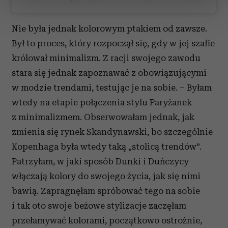
sekcji szczegółów
. W Deklaracji plików cookie możesz
zmienić lub wycofać swoją zgodę w dowolnej chwili.
Nie była jednak kolorowym ptakiem od zawsze.
Wykorzystujemy pliki cookie do spersonalizowania treści
Był to proces, który rozpoczął się, gdy w jej szafie
i reklam, aby oferować funkcje społecznościowe i
królował minimalizm. Z racji swojego zawodu
analizować ruch w naszej witrynie. Informacje o tym, jak
stara się jednak zapoznawać z obowiązującymi
korzystasz z naszej witryny, udostępniamy partnerom
w modzie trendami, testując je na sobie. – Byłam
społecznościowym, reklamowym i analitycznym.
wtedy na etapie połączenia stylu Paryżanek
Partnerzy mogą połączyć te informacje z innymi danymi
otrzymanymi od Ciebie lub uzyskanymi podczas
z minimalizmem. Obserwowałam jednak, jak
korzystania z ich usług.
zmienia się rynek Skandynawski, bo szczególnie
Kopenhaga była wtedy taką „stolicą trendów”.
Patrzyłam, w jaki sposób Dunki i Duńczycy
włączają kolory do swojego życia, jak się nimi
bawią. Zapragnęłam spróbować tego na sobie
i tak oto swoje beżowe stylizacje zaczęłam
przełamywać kolorami, początkowo ostrożnie,