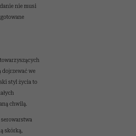
odanie nie musi
zygotowane
i towarzyszących
ą dojrzewać we
i styl życia to
małych
aną chwilą.
a serowarstwa
ną skórką,