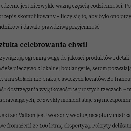
jedzenie jest niezwykle ważną częścią codzienności. P
przepis skomplikowany – liczy się to, aby było ono pr
ładników i dawało prawdziwą przyjemność.
ztuka celebrowania chwil
przywiązują ogromną wagę do jakości produktów i detal
wieże pieczywo z lokalnej boulangerie, serom pozwalaj
 a na stołach nie brakuje świeżych kwiatów. Bo francusk
ość dostrzegania wyjątkowości w prostych rzeczach – 
sprawiających, że zwykły moment staje się niezapomni
uski ser Valbon jest tworzony według receptury mistrz
e fromażerii ze 100 letnią ekspertyzą. Pokryty delikat