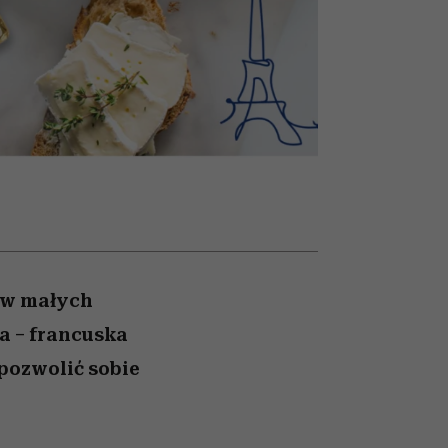
nił
skutki dla związku i dla
humoru historii
ane
partnerki
zonu
 w małych
ra – francuska
pozwolić sobie