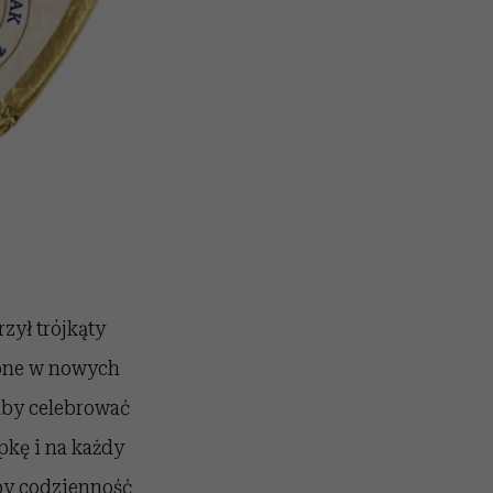
zył trójkąty
tępne w nowych
aby celebrować
pkę i na każdy
 by codzienność