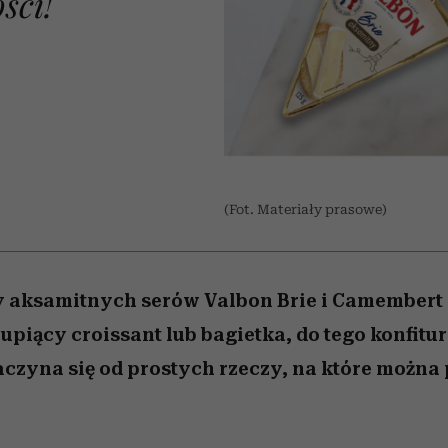
ści!
 5,
zupełny brak ogłady
pierwszy zwiastun
Miller s. 5, odc. 6]
Raport Lyst ujaw
ie
najbardziej pożąd
ubrania i marki se
(Fot. Materiały prasowe)
 aksamitnych serów Valbon Brie i Camembert
upiący croissant lub bagietka, do tego konfitu
czyna się od prostych rzeczy, na które można 