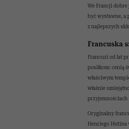
We Francji dobre 
być wystawne, a 
z najlepszych sk
Francuska s
Francuzi od lat 
posiłkom: cenią ś
właściwym tempie,
właśnie umiejętn
przyjemnościach 
Oryginalny franc
Henriego Hutina w