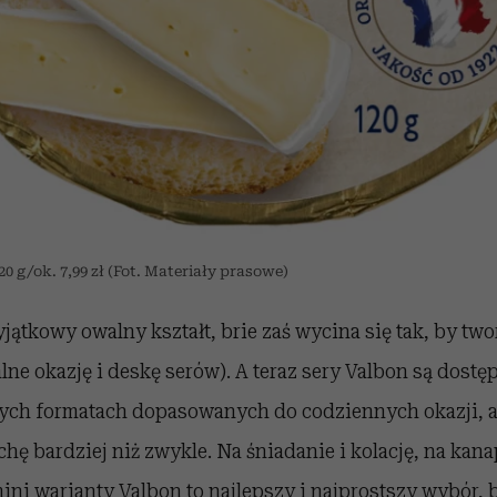
 g/ok. 7,99 zł (Fot. Materiały prasowe)
tkowy owalny kształt, brie zaś wycina się tak, by twor
alne okazję i deskę serów). A teraz sery Valbon są dos
ych formatach dopasowanych do codziennych okazji, 
chę bardziej niż zwykle. Na śniadanie i kolację, na kana
ni warianty Valbon to najlepszy i najprostszy wybór,