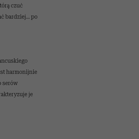
tórą czuć
ć bardziej… po
rancuskiego
Est harmonijnie
o serów
akteryzuje je