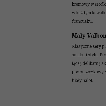
kremowy w środku
w każdym kawałku
francusku.
Mały Valbon
Klasyczne sery p
smaku i stylu. Pr
łączą delikatną s
podpuszczkowych z
biały nalot.