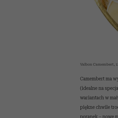
Valbon Camembert, 120
Camembert ma wyją
(idealne na specj
wariantach w mał
piękne chwile tro
poranek – nowe mi