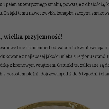
 i pełen autentycznego smaku, powstaje z dbałością, k
. Dzięki temu nawet zwykła kanapka zaczyna smakowa
, wielka przyjemność!
leśniowe brie i camembert od Valbon to kwintesencja f
odukowane z najlepszej jakości mleka z regionu Grand 
kórkę z kremowym wnętrzem. Gatunki te, zaliczane są d
 porostem pleśni, dojrzewają od 2 do 6 tygodni i char